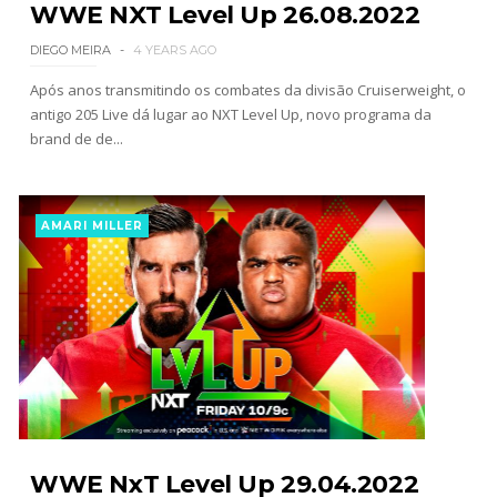
propostas após saída da WWE e pondera o
WWE NXT Level Up 26.08.2022
próximo passo
SCSA867
-
Aug 07 2026
DIEGO MEIRA
4 YEARS AGO
Após anos transmitindo os combates da divisão Cruiserweight, o
antigo 205 Live dá lugar ao NXT Level Up, novo programa da
WWE: Regresso de Stephanie Vaquer foi adiado
brand de de...
por várias semanas
SCSA867
-
Aug 06 2026
AMARI MILLER
ESTAGNAÇÃO NO MAIN EVENT? Triple H
responde a críticas e deixa aviso claro aos
lutadores da WWE
Unknown
-
Aug 06 2026
WWE NxT Level Up 29.04.2022