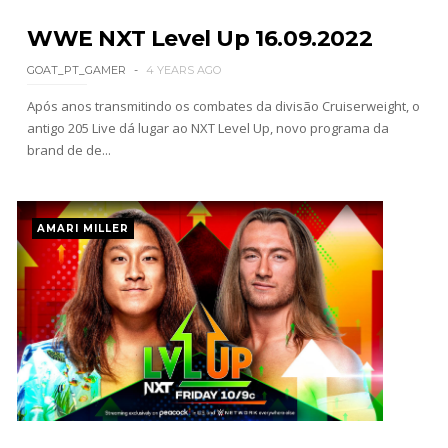
VITÓRIA DRAMÁTICA E ATAQUE DESTRUTIVO NO
WWE NXT Level Up 16.09.2022
RAW: Je'Von Evans supera Ethan Page mas é
GOAT_PT_GAMER
4 YEARS AGO
abalroado por Big Cass
Unknown
-
Aug 04 2026
Após anos transmitindo os combates da divisão Cruiserweight, o
antigo 205 Live dá lugar ao NXT Level Up, novo programa da
brand de de...
TENSÃO NO RAW: LA Knight confronta Roman
Reigns e exige combate pelo World
Heavyweight Championship
Unknown
-
Aug 04 2026
AMARI MILLER
WWE: Possível adversário de Roman Reigns no
México revelado
SCSA867
-
Aug 07 2026
Agente livre de peso: Kairi Sane revela inúmeras