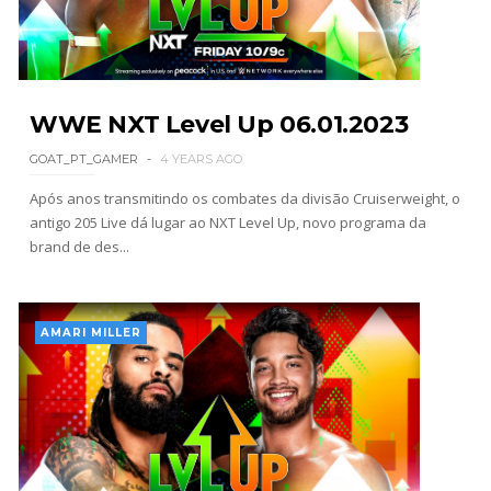
WWE: Lola Vice despede-se do NXT após derrota
no Underground Match
SCSA867
-
Aug 06 2026
WWE NXT Level Up 06.01.2023
GOAT_PT_GAMER
4 YEARS AGO
Após anos transmitindo os combates da divisão Cruiserweight, o
WWE: Bianca Belair e Montez Ford dão as boas-
antigo 205 Live dá lugar ao NXT Level Up, novo programa da
vindas ao primeiro filho
brand de des...
SCSA867
-
Aug 05 2026
AMARI MILLER
WWE: Brock Lesnar confirma que se retirou no
SummerSlam
SCSA867
-
Aug 05 2026