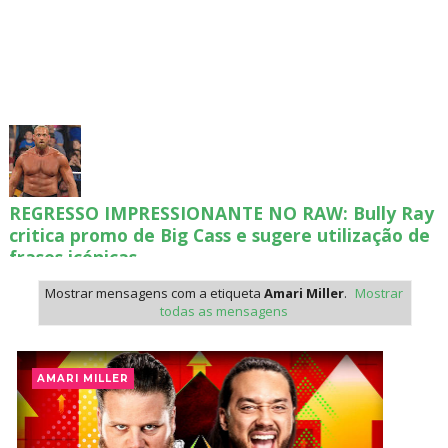
REGRESSO IMPRESSIONANTE NO RAW: Bully Ray
critica promo de Big Cass e sugere utilização de
frases icónicas
Unknown
-
Aug 06 2026
Mostrar mensagens com a etiqueta
Amari Miller
.
Mostrar
todas as mensagens
GUERRA EXTREMA NO GRAND SLAM MEXICO:
Will Ospreay supera Mark Davis num brutal
AMARI MILLER
Street Fight com arame farpado
Unknown
-
Aug 06 2026