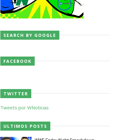
SEARCH BY GOOGLE
 o próximo passo
FACEBOOK
TWITTER
Tweets por WNoticias
ores da WWE
ULTIMOS POSTS
o de frases icónicas