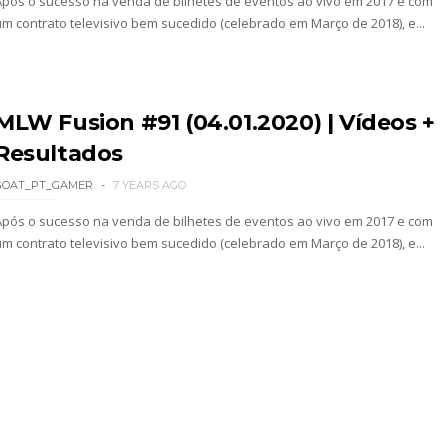
Após o sucesso na venda de bilhetes de eventos ao vivo em 2017 e com
um contrato televisivo bem sucedido (celebrado em Março de 2018), e...
: Will Ospreay supera Mark Davis num brutal S
MLW Fusion #91 (04.01.2020) | Vídeos +
Resultados
dy King, Bandido e Hangman Page conquistam os 
GOAT_PT_GAMER
7 YEARS AGO
Após o sucesso na venda de bilhetes de eventos ao vivo em 2017 e com
um contrato televisivo bem sucedido (celebrado em Março de 2018), e...
SLAM MEXICO: Persephone supera Kris Statlander
 Jericho, Místico e Darby Allin superam The Don
letcher supera Speedball Mike Bailey em combat