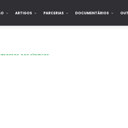
ÃO
ARTIGOS
PARCERIAS
DOCUMENTÁRIOS
OU
gressar aos ringues
de para combate pelo título no Lockdown
nte na WrestleMania 43