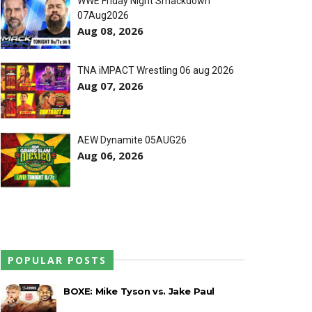
WWE Friday Night Smackdown
07Aug2026
Aug 08, 2026
treet Fight com arame farpado
TNA iMPACT Wrestling 06 aug 2026
Aug 07, 2026
títulos no Grand Slam Mexico
AEW Dynamite 05AUG26
Aug 06, 2026
 após interferência decisiva de
 Callis Family no Grand Slam Mexico
POPULAR POSTS
BOXE: Mike Tyson vs. Jake Paul
e brutal no Grand Slam Mexico