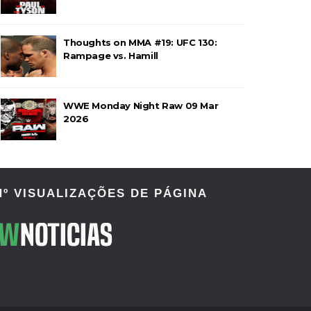
Thoughts on MMA #19: UFC 130:
rawling Birds levam a melhor no Grand
Rampage vs. Hamill
WWE Monday Night Raw 09 Mar
a no Grand Slam Mexico e é
2026
o entre Adam Copeland e Young Bucks
Nº VISUALIZAÇÕES DE PÁGINA