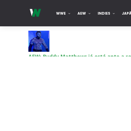
WWE
AEW
INDIES
JAP
AEW: Buddy Matthews já está apto a re
SCSA867
-
Aug 08 2026
TNA: Elayna Black desafia Xia Brooksi
SCSA867
-
Aug 08 2026
WWE: Brock Lesnar deverá estar prese
SCSA867
-
Aug 07 2026