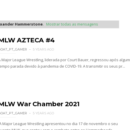
Becky Lynch e Liv Morgan no Raw
exander Hammerstone
.
Mostrar todas as mensagens
ista marca "Vice City" para Lola Vice
MLW AZTECA #4
GOAT_PT_GAMER
5 YEARS AGO
 como Jon Moxley salvou a identidade da empresa 
A Major League Wrestling, liderada por Court Bauer, regressou após algum
tempo parada devido à pandemia de COVID-19. A transmitir os seus pr...
 perto de interromper combate de Brie Bella ap
MLW War Chamber 2021
a WWE sem Brie Bella
GOAT_PT_GAMER
5 YEARS AGO
A Major League Wrestling apresentou no dia 17 de novembro o seu
evento MLW, que contou com o combate entre os Hammerheads,