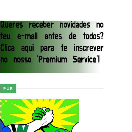
junto dos fãs
ós lesão grave no ombro
PUB