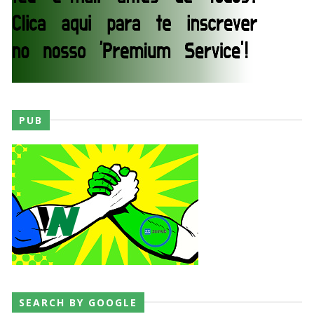
SCSA867
-
Aug 07 2026
Agente livre de peso: Kairi Sane revela inúmeras
propostas após saída da WWE e pondera o
próximo passo
SCSA867
-
Aug 07 2026
PUB
WWE: Regresso de Stephanie Vaquer foi adiado
por várias semanas
SCSA867
-
Aug 06 2026
ESTAGNAÇÃO NO MAIN EVENT? Triple H
responde a críticas e deixa aviso claro aos
lutadores da WWE
Unknown
-
Aug 06 2026
SEARCH BY GOOGLE