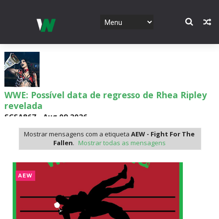
WWE: Possível data de regresso de Rhea Ripley
revelada
SCSA867
-
Aug 09 2026
Mostrar mensagens com a etiqueta
AEW - Fight For The
Fallen
.
Mostrar todas as mensagens
WWE: Roman Reigns anunciado para o Survivor
Series
AEW
SCSA867
-
Aug 09 2026