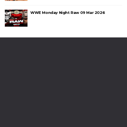
Brawling Birds levam a melhor no Grand Slam
Mexico
WWE Monday Night Raw 09 Mar 2026
Unknown
-
Aug 06 2026
VAGA GARANTIDA NO CASINO GAUNTLET:
Andrade El Idolo vence combate de tripla
ameaça no Grand Slam Mexico e é brutalizado
por MJF
Unknown
-
Aug 06 2026
WWE: WWE revela bracket do torneio por World
Title Match no México
SCSA867
-
Aug 09 2026