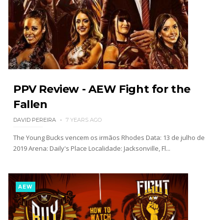
SCSA867
-
Aug 07 2026
WWE: Netflix censura segmento entre Becky
Lynch e Liv Morgan no Raw
SCSA867
-
Aug 07 2026
PPV Review - AEW Fight for the
Fallen
Estreia no Main Roster à vista? WWE regista
marca "Vice City" para Lola Vice
DAVID PEREIRA
7 YEARS AGO
SCSA867
-
Aug 07 2026
The Young Bucks vencem os irmãos Rhodes Data: 13 de julho de
2019 Arena: Daily's Place Localidade: Jacksonville, Fl...
Recomeço na AEW: Daniel Garcia revela como
Jon Moxley salvou a identidade da empresa
AEW
junto dos fãs
SCSA867
-
Aug 07 2026