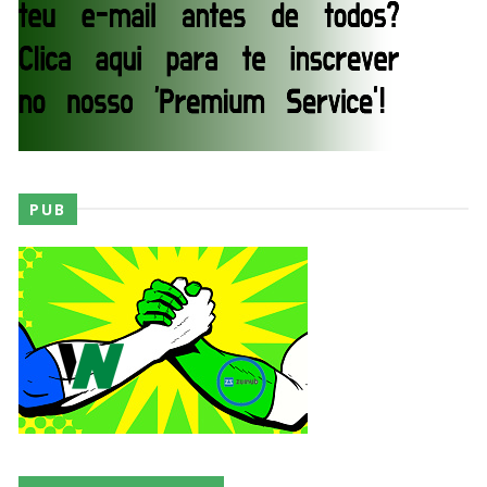
México revelado
SCSA867
-
Aug 07 2026
Agente livre de peso: Kairi Sane revela inúmeras
propostas após saída da WWE e pondera o
próximo passo
SCSA867
-
Aug 07 2026
PUB
WWE: Regresso de Stephanie Vaquer foi adiado
por várias semanas
SCSA867
-
Aug 06 2026
ESTAGNAÇÃO NO MAIN EVENT? Triple H
responde a críticas e deixa aviso claro aos
lutadores da WWE