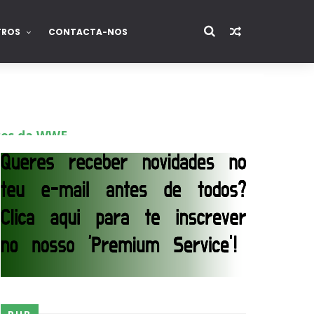
TROS
CONTACTA-NOS
ores da WWE
o de frases icónicas
treet Fight com arame farpado