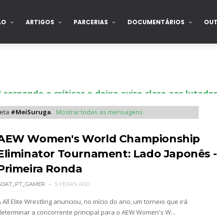
ÃO
ARTIGOS
PARCERIAS
DOCUMENTÁRIOS
OU
sponde a críticas e deixa aviso claro aos lutad
ueta
#MeiSuruga
.
Mostrar todas as mensagens
 Ray critica promo de Big Cass e sugere utilizaçã
AEW Women's World Championship
Eliminator Tournament: Lado Japonês -
Primeira Ronda
: Will Ospreay supera Mark Davis num brutal S
GOAT_PT_GAMER
5 YEARS AGO
 All Elite Wrestling anunciou, no início do ano, um torneio que irá
determinar a concorrente principal para o AEW Women's W...