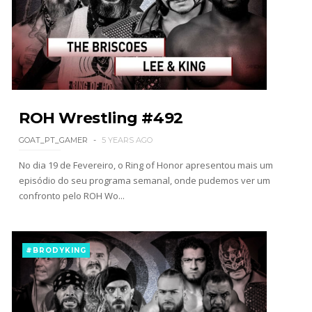
SCSA867
-
Aug 07 2026
AEW: Samoa Joe faz tease de regresso no All In
SCSA867
-
Aug 07 2026
ROH Wrestling #492
GOAT_PT_GAMER
5 YEARS AGO
No dia 19 de Fevereiro, o Ring of Honor apresentou mais um
WWE: Possível adversário de Roman Reigns no
episódio do seu programa semanal, onde pudemos ver um
México revelado
confronto pelo ROH Wo...
SCSA867
-
Aug 07 2026
#BRODYKING
Agente livre de peso: Kairi Sane revela inúmeras
propostas após saída da WWE e pondera o
próximo passo
SCSA867
-
Aug 07 2026