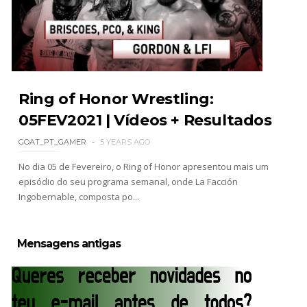
WWE: Regresso de Stephanie Vaquer foi adiado
por várias semanas
SCSA867
-
Aug 06 2026
Ring of Honor Wrestling:
05FEV2021 | Vídeos + Resultados
ESTAGNAÇÃO NO MAIN EVENT? Triple H
responde a críticas e deixa aviso claro aos
GOAT_PT_GAMER
5 YEARS AGO
lutadores da WWE
No dia 05 de Fevereiro, o Ring of Honor apresentou mais um
Unknown
-
Aug 06 2026
episódio do seu programa semanal, onde La Facción
Ingobernable, composta po...
REGRESSO IMPRESSIONANTE NO RAW: Bully Ray
critica promo de Big Cass e sugere utilização de
Mensagens antigas
frases icónicas
Unknown
-
Aug 06 2026