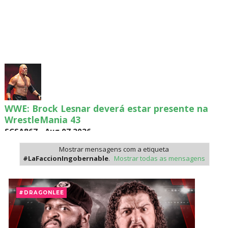
WWE: Brock Lesnar deverá estar presente na
WrestleMania 43
SCSA867
-
Aug 07 2026
Mostrar mensagens com a etiqueta
#LaFaccionIngobernable
.
Mostrar todas as mensagens
WWE: Netflix censura segmento entre Becky
Lynch e Liv Morgan no Raw
#DRAGONLEE
SCSA867
-
Aug 07 2026