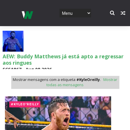
AEW: Buddy Matthews já está apto a regressar
aos ringues
SCSA867
-
Aug 08 2026
Mostrar mensagens com a etiqueta
#KyleOreilly
.
Mostrar
todas as mensagens
TNA: Elayna Black desafia Xia Brookside para
combate pelo título no Lockdown
#KYLEO'REILLY
SCSA867
-
Aug 08 2026