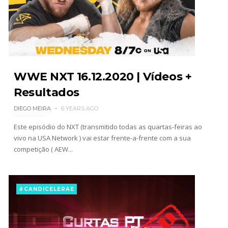
junto dos fãs
SCSA867
-
Aug 07 2026
Drama no SummerSlam 2026: WWE esteve perto
de interromper combate de Brie Bella após
lesão grave no ombro
WWE NXT 16.12.2020 | Vídeos +
SCSA867
-
Aug 07 2026
Resultados
DIEGO MEIRA
6 YEARS AGO
WWE: Nikki Bella não quer continuar na WWE
sem Brie Bella
Este episódio do NXT (transmitido todas as quartas-feiras ao
SCSA867
-
Aug 07 2026
vivo na USA Network ) vai estar frente-a-frente com a sua
competição ( AEW...
AEW: Samoa Joe faz tease de regresso no All In
#CANDICELERAE
SCSA867
-
Aug 07 2026