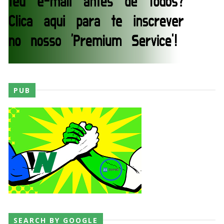
AEW: Samoa Joe faz tease de regresso no All In
SCSA867
-
Aug 07 2026
WWE: Possível adversário de Roman Reigns no
México revelado
PUB
SCSA867
-
Aug 07 2026
Agente livre de peso: Kairi Sane revela inúmeras
propostas após saída da WWE e pondera o
próximo passo
SCSA867
-
Aug 07 2026
WWE: Regresso de Stephanie Vaquer foi adiado
por várias semanas
SEARCH BY GOOGLE
SCSA867
-
Aug 06 2026