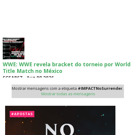
WWE: WWE revela bracket do torneio por World
Title Match no México
SCSA867
-
Aug 09 2026
Mostrar mensagens com a etiqueta
#IMPACTNoSurrender
.
Mostrar todas as mensagens
WWE: Possível data de regresso de Rhea Ripley
revelada
#APOSTAS
SCSA867
-
Aug 09 2026