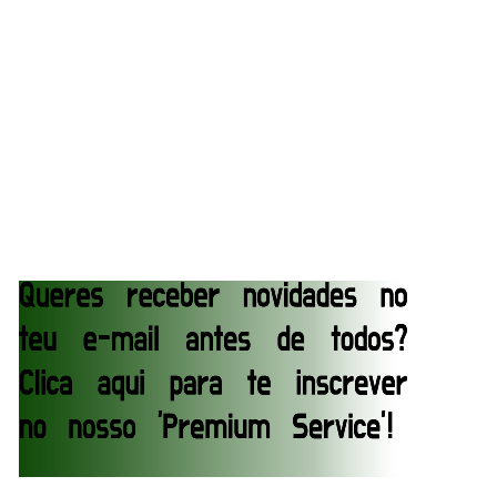
executado no SummerSlam
SCSA867
-
Aug 04 2026
REGRESSO IMPRESSIONANTE NO RAW: Bully Ray
critica promo de Big Cass e sugere utilização de
frases icónicas
Unknown
-
Aug 06 2026
GUERRA EXTREMA NO GRAND SLAM MEXICO:
Will Ospreay supera Mark Davis num brutal
Street Fight com arame farpado
Unknown
-
Aug 06 2026