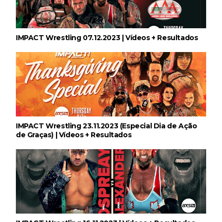
IMPACT Wrestling 07.12.2023 | Vídeos + Resultados
WWE: Lesão de Brie Bella poderá afetar
regresso de AJ Lee
SCSA867
-
Aug 04 2026
VITÓRIA DRAMÁTICA E ATAQUE DESTRUTIVO NO
RAW: Je'Von Evans supera Ethan Page mas é
IMPACT Wrestling 23.11.2023 (Especial Dia de Ação
abalroado por Big Cass
de Graças) | Vídeos + Resultados
Unknown
-
Aug 04 2026
TENSÃO NO RAW: LA Knight confronta Roman
Reigns e exige combate pelo World
Heavyweight Championship
Unknown
-
Aug 04 2026