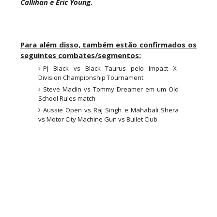
Callihan e Eric Young.
ameaça no Grand Slam Mexico e é brutalizado
por MJF
Unknown
-
Aug 06 2026
Para além disso, também estão confirmados os
CAOS NO GRAND SLAM MEXICO: The Death
seguintes combates/segmentos:
Riders vencem confronto caótico após confusão
PJ Black vs Black Taurus pelo Impact X-
entre Adam Copeland e Young Bucks
Division Championship Tournament
Unknown
-
Aug 06 2026
Steve Maclin vs Tommy Dreamer em um Old
School Rules match
Aussie Open vs Raj Singh e Mahabali Shera
WWE: Lola Vice despede-se do NXT após derrota
vs Motor City Machine Gun vs Bullet Club
no Underground Match
SCSA867
-
Aug 06 2026
WWE: Bianca Belair e Montez Ford dão as boas-
vindas ao primeiro filho
SCSA867
-
Aug 05 2026