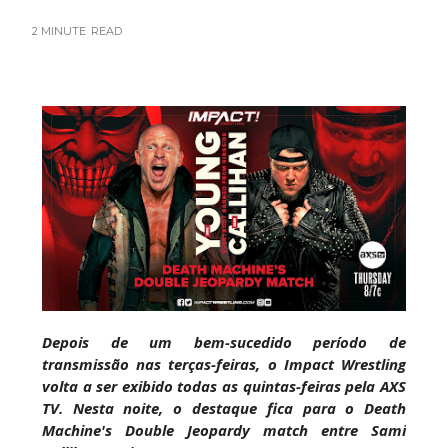
TRIUNFO LENDÁRIO EM CIDADE DO MÉXICO:
2 MINUTE
READ
Jericho, Místico e Darby Allin superam The Don
Callis Family no Grand Slam Mexico
Unknown
-
Aug 06 2026
RETENÇÃO DRAMÁTICA DO TÍTULO: Kyle
Fletcher supera Speedball Mike Bailey em
combate brutal no Grand Slam Mexico
Unknown
-
Aug 06 2026
VITÓRIA IMPRESSIONANTE E DESAFIO LANÇADO
PARA O ALL IN: Willow Nightingale e The
Brawling Birds levam a melhor no Grand Slam
Depois de um bem-sucedido período de
Mexico
transmissão nas terças-feiras, o Impact Wrestling
Unknown
-
Aug 06 2026
volta a ser exibido todas as quintas-feiras pela AXS
TV. Nesta noite, o destaque fica para o Death
VAGA GARANTIDA NO CASINO GAUNTLET:
Machine's Double Jeopardy match entre Sami
Andrade El Idolo vence combate de tripla