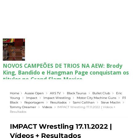
NOVOS CAMPEÕES DE TRIOS NA AEW: Brody
King, Bandido e Hangman Page conquistam os
títulos no Grand Slam Mexico
Unknown
-
Aug 06 2026
Home
Aussie Open
AXS TV
Black Taurus
Bullet Club
Eric
Young
Impact
Impact Wrestling
Motor City Machine Guns
PJ
Black
Reportagem
Resultados
Sami Callihan
Steve Maclin
REVIRAVOLTA SURPREENDENTE NO GRAND
Tommy Dreamer
Videos
IMPACT Wrestling 17.11.2022 | Vídeos +
SLAM MEXICO: Persephone supera Kris
Resultados
Statlander após interferência decisiva de
IMPACT Wrestling 17.11.2022 |
Hikaru Shida
Unknown
-
Aug 06 2026
Vídeos + Resultados