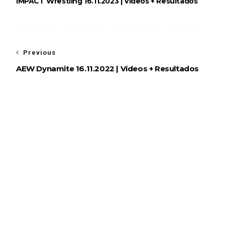
IMPACT Wrestling 16.11.2023 | Vídeos + Resultados
WWE: Novidades sobre gravidade da lesão de
Brie Bella
SCSA867
-
Aug 04 2026
Previous
AEW Dynamite 16.11.2022 | Vídeos + Resultados
WWE: Jacy Jayne vê as Fatal Influence como a
versão feminina dos The Shield
SCSA867
-
Aug 04 2026
AEW: AEW anuncia data e local do
WrestleDream
SCSA867
-
Aug 04 2026
WWE: CM Punk reage ao Moonsault mal