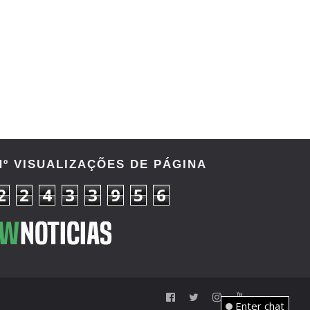
Nº VISUALIZAÇÕES DE PÁGINA
2
2
4
3
3
9
5
6
Enter chat