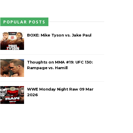
POPULAR POSTS
 confusão fora do ringue
BOXE: Mike Tyson vs. Jake Paul
 o balneário da WWE
Thoughts on MMA #19: UFC 130:
Rampage vs. Hamill
em celebração do The Judgment Day
WWE Monday Night Raw 09 Mar
2026