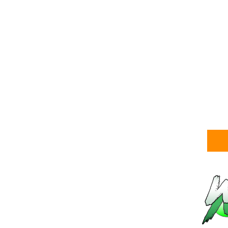
SCSA867
-
Aug 04 2026
VITÓRIA DRAMÁTICA E ATAQUE DESTRUTIV
Unknown
-
Aug 04 2026
TENSÃO NO RAW: LA Knight confronta 
Unknown
-
Aug 04 2026
WWE: Novidades sobre gravidade da les
SCSA867
-
Aug 04 2026
WWE: Jacy Jayne vê as Fatal Influence 
SCSA867
-
Aug 04 2026
AEW: AEW anuncia data e local do Wre
SCSA867
-
Aug 04 2026