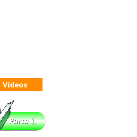
O NO RAW: Je'Von Evans supera Ethan Page mas é
Roman Reigns e exige combate pelo World Heavyw
ão de Brie Bella
Vídeos
como a versão feminina dos The Shield
stleDream