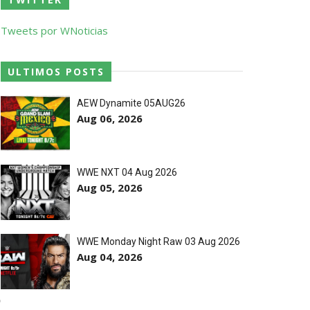
o entre Adam Copeland e Young Bucks
Tweets por WNoticias
ULTIMOS POSTS
AEW Dynamite 05AUG26
Aug 06, 2026
WWE NXT 04 Aug 2026
Aug 05, 2026
estos tensos com Roman Reigns
WWE Monday Night Raw 03 Aug 2026
Aug 04, 2026
)
rio e JD McDonagh