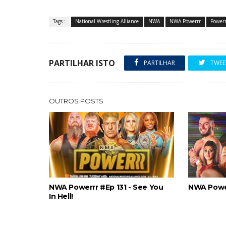
Tags :
National Wrestling Alliance
NWA
NWA Powerrr
Powerr
ESTAGNAÇÃO NO MAIN EVENT? Triple H re
Unknown
-
Aug 06 2026
PARTILHAR ISTO
PARTILHAR
TWEE
OUTROS POSTS
NWA Powerrr #Ep 131 - See You
NWA Powe
In Hell!