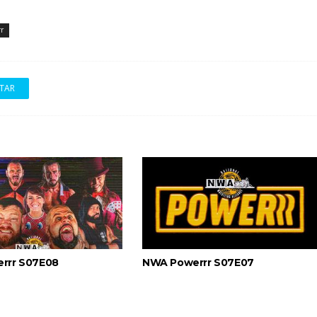
r
sponde a críticas e deixa aviso claro aos lutad
TAR
rrr S07E08
NWA Powerrr S07E07