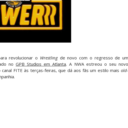
SLAM MEXICO: Persephone supera Kris Statlander
 Jericho, Místico e Darby Allin superam The Don
letcher supera Speedball Mike Bailey em combat
ara revolucionar o
Wrestling
de novo com o regresso de u
vado no
GPB Studios em Atlanta
. A NWA estreou o seu nov
 canal FITE às terças-feiras, que dá aos fãs um estilo mais
old
mpanhia.
ÇADO PARA O ALL IN: Willow Nightingale e The B
Andrade El Idolo vence combate de tripla ameaç