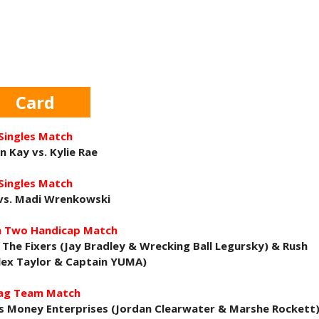
h Riders vencem confronto caótico após confusã
s derrota no Underground Match
Card
s boas-vindas ao primeiro filho
Singles Match
in Kay vs. Kylie Rae
Singles Match
tirou no SummerSlam
 vs. Madi Wrenkowski
n Two Handicap Match
 The Fixers (Jay Bradley & Wrecking Ball Legursky) & Rush
tu destrói Royce Keys em Street Fight e troca g
ex Taylor & Captain YUMA)
ag Team Match
's Money Enterprises (Jordan Clearwater & Marshe Rockett
le e Penta superam armadilhas de Dominik Myste