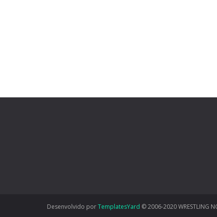
Desenvolvido por
TemplatesYard
© 2006-2020 WRESTLING N