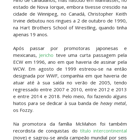
SCSA867
-
Aug 07 2026
estado de Nova Iorque, embora tivesse crescido na
cidade de Winnipeg, no Canadá, Christopher Keith
Irvine debutou nos ringues a 2 de outubro de 1990,
na Hart Brothers School of Wrestling, quando tinha
AEW: Samoa Joe faz tease de regresso no All In
apenas 19 anos.
SCSA867
-
Aug 07 2026
Após passar por promotoras japonesas e
mexicanas,
Jericho
teve uma curta passagem pela
ECW em 1996, ano em que haveria de assinar pela
WCW. Em agosto de 1999 estreou-se na então
WWE: Possível adversário de Roman Reigns no
designada por WWF, companhia em que haveria de
México revelado
atuar até à sua saída no verão de 2005, tendo
SCSA867
-
Aug 07 2026
regressado entre 2007 e 2010, entre 2012 e 2013
e entre 2014 e 2018. Pelo meio, foi fazendo alguns
hiatos para se dedicar à sua banda de
heavy metal
,
os Fozzy.
Agente livre de peso: Kairi Sane revela inúmeras
propostas após saída da WWE e pondera o
Na promotora da família McMahon foi também
próximo passo
recordista de conquistas do
título intercontinental
SCSA867
-
Aug 07 2026
(nove) e sagrou-se ainda campeão mundial por seis