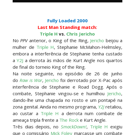
CAOS NO GRAND SLAM MEXICO: The Death
Riders vencem confronto caótico após confusão
entre Adam Copeland e Young Bucks
Fully Loaded 2000
Unknown
-
Aug 06 2026
Last Man Standing match:
Triple H
vs.
Chris Jericho
No
PPV
anterior, o King of the Ring,
Jericho
beijou a
WWE: Lola Vice despede-se do NXT após derrota
mulher de
Triple H
, Stephanie McMahon-Helmsley,
no Underground Match
embora a interferência de Stephanie tenha custado
SCSA867
-
Aug 06 2026
a
Y2J
a derrota às mãos de Kurt Angle nos quartos
de final do torneio King of the Ring.
Na noite seguinte, no episódio de 26 de junho
do
Raw is War
,
Jericho
foi derrotado por X-Pac após
WWE: Bianca Belair e Montez Ford dão as boas-
interferência de Stephanie e Road Dogg. Após o
vindas ao primeiro filho
combate, Stephanie vingou-se e humilhou
Jericho
,
SCSA867
-
Aug 05 2026
dando-lhe uma chapada no rosto e um pontapé na
zona genital. Ainda no mesmo programa,
Y2J
retaliou,
ao custar a
Triple H
a derrota num combate de
ameaça tripla frente a
The Rock
e Kurt Angle.
WWE: Brock Lesnar confirma que se retirou no
Três dias depois, no
SmackDown!
,
Triple H
exigiu
SummerSlam
que o comissário
Mick Foley
marcasse um combate