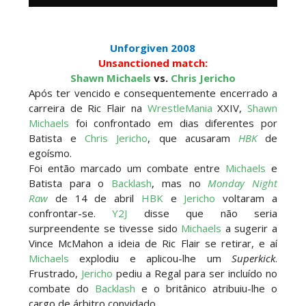
Unforgiven 2008
Unsanctioned match:
Shawn Michaels
vs.
Chris Jericho
Após ter vencido e consequentemente encerrado a
carreira de Ric Flair na
WrestleMania
XXIV,
Shawn
Michaels
foi confrontado em dias diferentes por
Batista e
Chris Jericho
, que acusaram
HBK
de
egoísmo.
Foi então marcado um combate entre
Michaels
e
Batista para o
Backlash
, mas no
Monday Night
Raw
de 14 de abril
HBK
e
Jericho
voltaram a
confrontar-se.
Y2J
disse que não seria
surpreendente se tivesse sido
Michaels
a sugerir a
Vince McMahon a ideia de Ric Flair se retirar, e aí
Michaels
explodiu e aplicou-lhe um
Superkick
.
Frustrado,
Jericho
pediu a Regal para ser incluído no
combate do
Backlash
e o britânico atribuiu-lhe o
cargo de árbitro convidado.