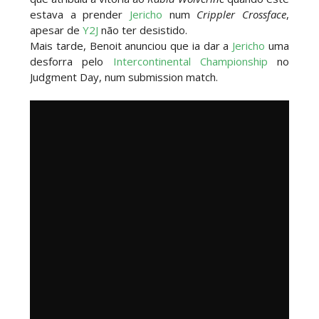
Unknown
-
Aug 06 2026
estava a prender
Jericho
num
Crippler Crossface
,
apesar de
Y2J
não ter desistido.
Mais tarde, Benoit anunciou que ia dar a
Jericho
uma
RETENÇÃO DRAMÁTICA DO TÍTULO: Kyle
desforra pelo
Intercontinental Championship
no
Fletcher supera Speedball Mike Bailey em
Judgment Day, num submission match.
combate brutal no Grand Slam Mexico
Unknown
-
Aug 06 2026
VITÓRIA IMPRESSIONANTE E DESAFIO LANÇADO
PARA O ALL IN: Willow Nightingale e The
Brawling Birds levam a melhor no Grand Slam
Mexico
Unknown
-
Aug 06 2026
VAGA GARANTIDA NO CASINO GAUNTLET:
Andrade El Idolo vence combate de tripla
ameaça no Grand Slam Mexico e é brutalizado
por MJF
Unknown
-
Aug 06 2026