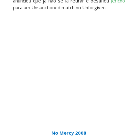
anunciou que já não se ia retirar e desafiou
Jericho
para um Unsanctioned match no Unforgiven.
No Mercy 2008