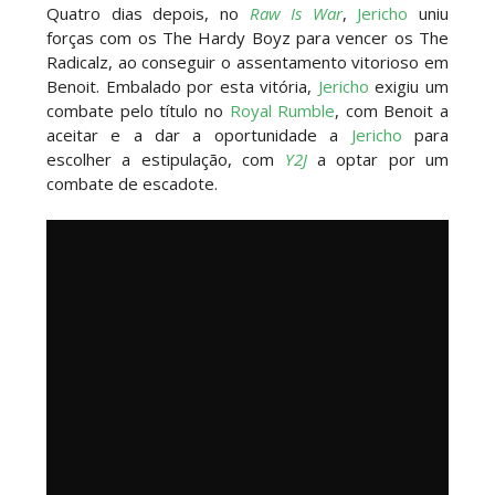
Quatro dias depois, no
Raw Is War
,
Jericho
uniu
forças com os The Hardy Boyz para vencer os The
Radicalz, ao conseguir o assentamento vitorioso em
Benoit. Embalado por esta vitória,
Jericho
exigiu um
combate pelo título no
Royal Rumble
, com Benoit a
aceitar e a dar a oportunidade a
Jericho
para
escolher a estipulação, com
Y2J
a optar por um
combate de escadote.