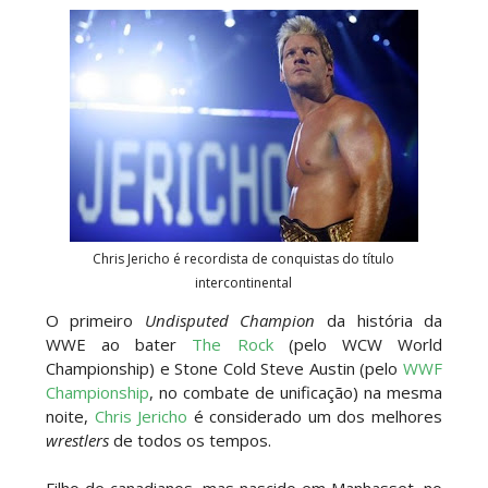
Estreia no Main Roster à vista? WWE regista
marca "Vice City" para Lola Vice
SCSA867
-
Aug 07 2026
Recomeço na AEW: Daniel Garcia revela como
Jon Moxley salvou a identidade da empresa
junto dos fãs
SCSA867
-
Aug 07 2026
Chris Jericho é recordista de conquistas do título
intercontinental
Drama no SummerSlam 2026: WWE esteve perto
O primeiro
Undisputed Champion
da história da
de interromper combate de Brie Bella após
WWE ao bater
The Rock
(pelo WCW World
lesão grave no ombro
Championship) e Stone Cold Steve Austin (pelo
WWF
SCSA867
-
Aug 07 2026
Championship
, no combate de unificação) na mesma
noite,
Chris Jericho
é considerado um dos melhores
wrestlers
de todos os tempos.
WWE: Nikki Bella não quer continuar na WWE
sem Brie Bella
Filho de canadianos, mas nascido em Manhasset, no