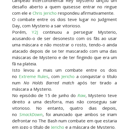
campeão intercontinental Rey Mysterio lançou um
desafio aberto a quem quisesse entrar no ringue
com ele e
Chris Jericho
respondeu afirmativamente.
O combate entre os dois teve lugar no Judgment
Day, com Mysterio a sair vitorioso.
Porém,
Y2J
continuou a perseguir Mysterio,
acusando-o de ser desonesto com os fãs ao usar
uma máscara e não mostrar o rosto, tendo-o ainda
atacado depois de se ter mascarado com uma das
máscaras de Mysterio e de ter fingindo que era um
fã na plateia.
Isto levou a mais um combate entre os dois
no
Extreme Rules
, com
Jericho
a conquistar o título
num
No Holds Barred match
após ter tirado a
máscara a Mysterio.
No episódio de 15 de junho do
Raw
, Mysterio teve
direito a uma desforra, mas não conseguiu sair
vitorioso. No entanto, quatro dias depois,
no
SmackDown
, foi anunciado que ambos se iriam
defrontar no The Bash num combate em que estaria
em jogo o título de
Jericho
e a máscara de Mysterio.