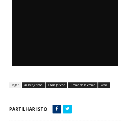
Tags :
#ChrisJericho
Chris Jericho
Crème de la crème
WWE
PARTILHAR ISTO