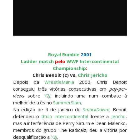
Royal Rumble
2001
Ladder match
pelo
WWF Intercontinental
Championship
:
Chris Benoit (c) vs.
Chris Jericho
Depois da
WrestleMania
2000, Chris Benoit
conseguiu três vitórias consecutivas em
pay-per-
views
sobre
Y2J
, incluindo uma num combate à
melhor de três no
SummerSlam
.
Na edição de 4 de janeiro do
SmackDown!
, Benoit
defendeu o
título intercontinental
frente a
Jericho
,
mas a interferência de Perry Saturn e Dean Malenko,
membros do grupo The Radicalz, deu a vitória por
desqualificação a
Y2J
.