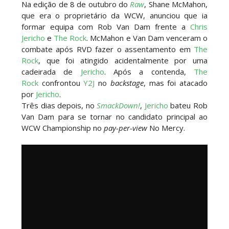
Na edição de 8 de outubro do
Raw
, Shane McMahon,
que era o proprietário da WCW, anunciou que ia
formar equipa com Rob Van Dam frente a
Chris
Jericho
e
The Rock
. McMahon e Van Dam venceram o
combate após RVD fazer o assentamento em
The
Rock
, que foi atingido acidentalmente por uma
cadeirada de
Jericho
. Após a contenda,
The
Rock
confrontou
Y2J
no
backstage
, mas foi atacado
por
Jericho
.
Três dias depois, no
SmackDown!
,
Jericho
bateu Rob
Van Dam para se tornar no candidato principal ao
WCW Championship no
pay-per-view
No Mercy.