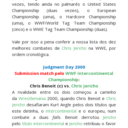
vezes, tendo ainda no palmarés o United States
Championship (duas vezes), o European
WWE: Regresso de Stephanie Vaquer foi adiado
Championship (uma), o Hardcore Championship
por várias semanas
(uma), o WWF/World Tag Team Championship
SCSA867
-
Aug 06 2026
(cinco) e o WWE Tag Team Championship (duas).
Vale por isso a pena conferir a nossa lista dos dez
melhores combates de
Chris Jericho
na WWE, por
ESTAGNAÇÃO NO MAIN EVENT? Triple H
ordem cronológica.
responde a críticas e deixa aviso claro aos
lutadores da WWE
Judgment Day 2000
Unknown
-
Aug 06 2026
Submission match pelo
WWF Intercontinental
Championship
:
Chris Benoit (c) vs.
Chris Jericho
REGRESSO IMPRESSIONANTE NO RAW: Bully Ray
A rivalidade entre os dois começou a caminho
critica promo de Big Cass e sugere utilização de
da
Wrestlemania
2000, quando Chris Benoit e
Chris
frases icónicas
Jericho
desafiaram Kurt Angle pelos dois títulos que
Unknown
-
Aug 06 2026
este detinha, o
intercontinental
e o europeu, num
combate a duas
falls
. Benoit derrotou
Jericho
pelo
título intercontinental
e
Jericho
retribuiu o favor
GUERRA EXTREMA NO GRAND SLAM MEXICO: