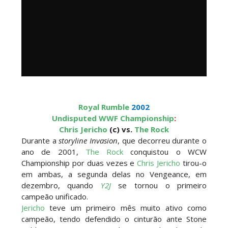
Royal Rumble
2002
Undisputed WWF Championship
:
Chris Jericho
(c) vs.
The Rock
Durante a
storyline Invasion
, que decorreu durante o
ano de 2001,
The Rock
conquistou o WCW
Championship por duas vezes e
Chris Jericho
tirou-o
em ambas, a segunda delas no Vengeance, em
dezembro, quando
Y2J
se tornou o primeiro
campeão unificado.
Jericho
teve um primeiro mês muito ativo como
campeão, tendo defendido o cinturão ante Stone