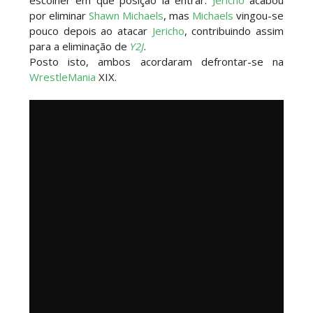
por eliminar
Shawn Michaels
, mas
Michaels
vingou-se
pouco depois ao atacar
Jericho
, contribuindo assim
para a eliminação de
Y2J
.
Posto isto, ambos acordaram defrontar-se na
WrestleMania
XIX.