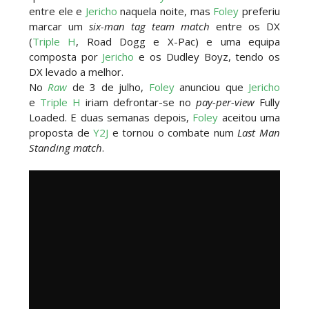
SCSA867
-
Aug 05 2026
entre ele e
Jericho
naquela noite, mas
Foley
preferiu
marcar um
six-man tag team match
entre os DX
(
Triple H
, Road Dogg e X-Pac) e uma equipa
composta por
Jericho
e os Dudley Boyz, tendo os
AEW: Buddy Matthews já está apto a regressar
DX levado a melhor.
aos ringues
No
Raw
de 3 de julho,
Foley
anunciou que
Jericho
SCSA867
-
Aug 08 2026
e
Triple H
iriam defrontar-se no
pay-per-view
Fully
Loaded. E duas semanas depois,
Foley
aceitou uma
proposta de
Y2J
e tornou o combate num
Last Man
Standing match
.
TNA: Elayna Black desafia Xia Brookside para
combate pelo título no Lockdown
SCSA867
-
Aug 08 2026