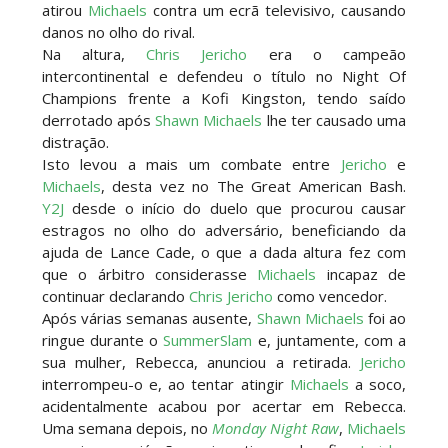
atirou
Michaels
contra um ecrã televisivo, causando
danos no olho do rival.
Na altura,
Chris Jericho
era o campeão
intercontinental e defendeu o título no Night Of
Champions frente a Kofi Kingston, tendo saído
derrotado após
Shawn Michaels
lhe ter causado uma
distração.
Isto levou a mais um combate entre
Jericho
e
Michaels
, desta vez no The Great American Bash.
Y2J
desde o início do duelo que procurou causar
estragos no olho do adversário, beneficiando da
ajuda de Lance Cade, o que a dada altura fez com
que o árbitro considerasse
Michaels
incapaz de
continuar declarando
Chris Jericho
como vencedor.
Após várias semanas ausente,
Shawn Michaels
foi ao
ringue durante o
SummerSlam
e, juntamente, com a
sua mulher, Rebecca, anunciou a retirada.
Jericho
interrompeu-o e, ao tentar atingir
Michaels
a soco,
acidentalmente acabou por acertar em Rebecca.
Uma semana depois, no
Monday Night Raw
,
Michaels