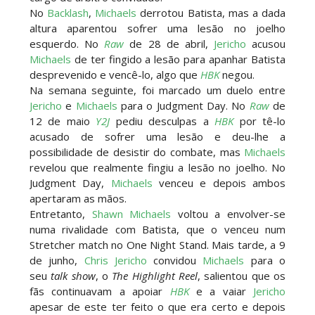
No
Backlash
,
Michaels
derrotou Batista, mas a dada
altura aparentou sofrer uma lesão no joelho
esquerdo. No
Raw
de 28 de abril,
Jericho
acusou
Michaels
de ter fingido a lesão para apanhar Batista
desprevenido e vencê-lo, algo que
HBK
negou.
Na semana seguinte, foi marcado um duelo entre
Jericho
e
Michaels
para o Judgment Day. No
Raw
de
12 de maio
Y2J
pediu desculpas a
HBK
por tê-lo
acusado de sofrer uma lesão e deu-lhe a
possibilidade de desistir do combate, mas
Michaels
revelou que realmente fingiu a lesão no joelho. No
Judgment Day,
Michaels
venceu e depois ambos
apertaram as mãos.
Entretanto,
Shawn Michaels
voltou a envolver-se
numa rivalidade com Batista, que o venceu num
Stretcher match no One Night Stand. Mais tarde, a 9
de junho,
Chris Jericho
convidou
Michaels
para o
seu
talk show
, o
The Highlight Reel
, salientou que os
fãs continuavam a apoiar
HBK
e a vaiar
Jericho
apesar de este ter feito o que era certo e depois