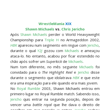
WrestleMania
XIX
Shawn Michaels
vs.
Chris Jericho
Após
Shawn Michaels
perder o World Heavyweight
Championship para
Triple H
no Armageddon 2002,
HBK
apareceu num segmento em ringue com
Jericho
,
durante o qual
Y2J
gozou com
Michaels
e ameaçou
ataca-lo. No entanto, acabou por ficar estendido no
chão após sofrer um
Superkick
de
Michaels
.
Num tom diferente, no mês seguinte
Michaels
foi
convidado para o
The Highlight Reel
e
Jericho
disse
durante o segmento que idolatrava
HBK
e que este
era uma inspiração para ele quando era mais jovem.
No
Royal Rumble
2003, Shawn Michaels entrou em
primeiro lugar no Royal Rumble match. Sabendo isso,
Jericho
quis entrar na segunda posição, depois de
vencer uma
battle royal
que lhe dava o direito de
escolher em que posição ia entrar.
Jericho
acabou