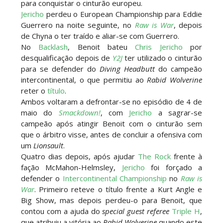
para conquistar o cinturão europeu.
Will Ospreay supera Mark Davis num brutal
Jericho
perdeu o European Championship para Eddie
Street Fight com arame farpado
Guerrero na noite seguinte, no
Raw is War
, depois
Unknown
-
Aug 06 2026
de Chyna o ter traído e aliar-se com Guerrero.
No
Backlash
, Benoit bateu
Chris Jericho
por
desqualificação depois de
Y2J
ter utilizado o cinturão
NOVOS CAMPEÕES DE TRIOS NA AEW: Brody
para se defender do
Diving Headbutt
do campeão
King, Bandido e Hangman Page conquistam os
intercontinental, o que permitiu ao
Rabid Wolverine
títulos no Grand Slam Mexico
reter o
título
.
Unknown
-
Aug 06 2026
Ambos voltaram a defrontar-se no episódio de 4 de
maio do
Smackdown!
, com
Jericho
a sagrar-se
campeão após atingir Benoit com o cinturão sem
REVIRAVOLTA SURPREENDENTE NO GRAND
que o árbitro visse, antes de concluir a ofensiva com
SLAM MEXICO: Persephone supera Kris
um
Lionsault
.
Statlander após interferência decisiva de
Quatro dias depois, após ajudar
The Rock
frente à
Hikaru Shida
fação McMahon-Helmsley,
Jericho
foi forçado a
Unknown
-
Aug 06 2026
defender o
Intercontinental Championship
no
Raw is
War
. Primeiro reteve o título frente a Kurt Angle e
TRIUNFO LENDÁRIO EM CIDADE DO MÉXICO:
Big Show, mas depois perdeu-o para Benoit, que
Jericho, Místico e Darby Allin superam The Don
contou com a ajuda do
special guest referee
Triple H
,
Callis Family no Grand Slam Mexico
que atribuiu a vitória ao
Rabid Wolverine
quando este