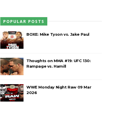
POPULAR POSTS
BOXE: Mike Tyson vs. Jake Paul
 título histórico a Michael Hayes
Thoughts on MMA #19: UFC 130:
Rampage vs. Hamill
World Heavyweight Championship
WWE Monday Night Raw 09 Mar
2026
inental Championship