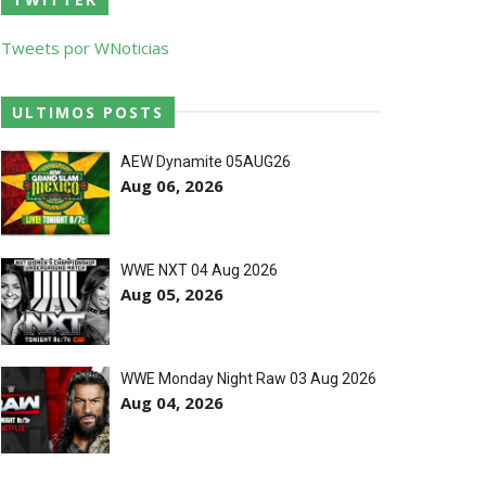
Tweets por WNoticias
 abalroado por Big Cass
ULTIMOS POSTS
AEW Dynamite 05AUG26
Aug 06, 2026
eight Championship
WWE NXT 04 Aug 2026
Aug 05, 2026
WWE Monday Night Raw 03 Aug 2026
Aug 04, 2026