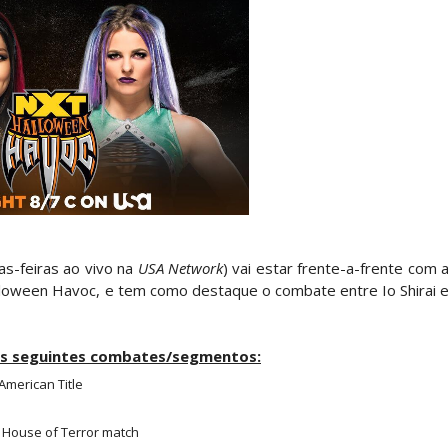
le e Penta superam armadilhas de Dominik Myste
reakker supera Joe Hendry após interferência e
re guerra com Brock Lesnar e deixa aviso a todo
as-feiras ao vivo na
USA Network
) vai estar frente-a-frente com 
AW: Becky Lynch e Stephanie Vaquer interromp
alloween Havoc, e tem como destaque o combate entre Io Shirai 
os seguintes combates/segmentos:
gns no Money in the Bank
American Title
House of Terror match