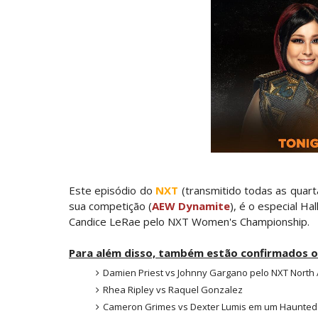
RESPEITO E ALIANÇA NO RAW: Chad Gab
Unknown
-
Aug 05 2026
DOMÍNIO E PERTURBAÇÃO NO RAW: Bron B
Unknown
-
Aug 05 2026
NOVA ERA NO RAW: Oba Femi reflete sob
Unknown
-
Aug 05 2026
Este episódio do
NXT
(transmitido todas as quart
TENSÃO E REGRESSOS IMPACTANTES NO R
sua competição (
AEW Dynamite
), é o especial H
Unknown
-
Aug 05 2026
Candice LeRae pelo NXT Women's Championship.
Para além disso, também estão confirmados 
WWE: Possível adversário de Roman Rei
SCSA867
-
Aug 05 2026
Damien Priest vs Johnny Gargano pelo NXT North 
Rhea Ripley vs Raquel Gonzalez
Cameron Grimes vs Dexter Lumis em um Haunted 