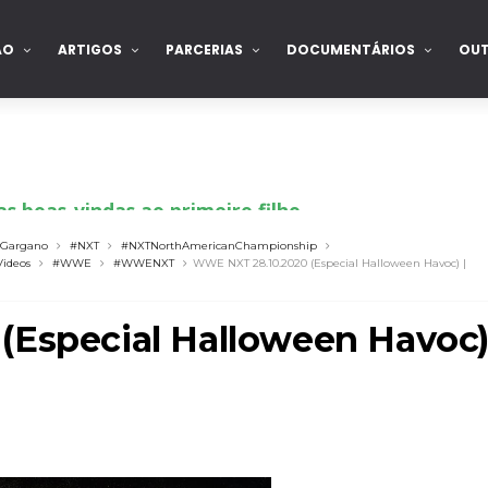
ÃO
ARTIGOS
PARCERIAS
DOCUMENTÁRIOS
OU
s boas-vindas ao primeiro filho
Gargano
#NXT
#NXTNorthAmericanChampionship
Videos
#WWE
#WWENXT
WWE NXT 28.10.2020 (Especial Halloween Havoc) |
tirou no SummerSlam
(Especial Halloween Havoc
tu destrói Royce Keys em Street Fight e troca g