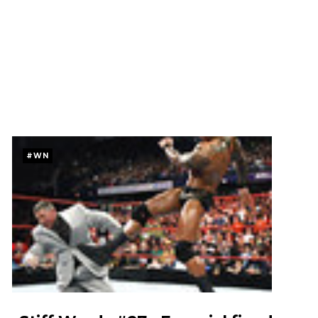
WWE: Possível data de regresso de Rhea Ripley
revelada
SCSA867
-
Aug 09 2026
WWE: Roman Reigns anunciado para o Survivor
Series
SCSA867
-
Aug 09 2026
#WN
WWE: WWE anuncia estreia histórica do Raw na
Irlanda
SCSA867
-
Aug 08 2026
AEW: Buddy Matthews já está apto a regressar
aos ringues