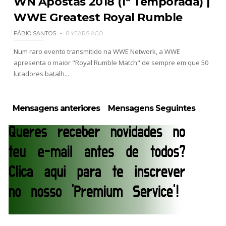
WN Apostas 2018 (1ª Temporada) |
Callis Family no Grand Slam Mexico
Unknown
-
Aug 06 2026
WWE Greatest Royal Rumble
FÁBIO SANTOS
8 YEARS AGO
WWE: Chelsea Green revela que sofreu fratura
Num raro evento transmitido na WWE Network, a WWE
no osso orbital
apresenta o maior "Royal Rumble Match" de sempre em que 50
SCSA867
-
Aug 10 2026
lutadores batalh...
Mensagens anteriores
Mensagens Seguintes
WWE: Paige deixa mensagem a Nikki Bella e
confirma presença no próximo SmackDown
SCSA867
-
Aug 09 2026