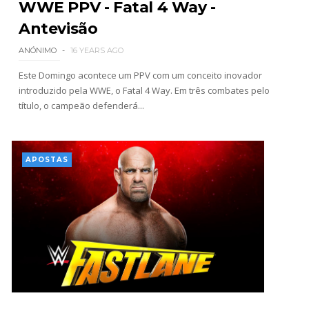
WWE PPV - Fatal 4 Way -
Estreia no Main Roster à vista? WWE regista
Antevisão
marca "Vice City" para Lola Vice
ANÓNIMO
16 YEARS AGO
SCSA867
-
Aug 07 2026
Este Domingo acontece um PPV com um conceito inovador
introduzido pela WWE, o Fatal 4 Way. Em três combates pelo
título, o campeão defenderá...
Recomeço na AEW: Daniel Garcia revela como
Jon Moxley salvou a identidade da empresa
junto dos fãs
APOSTAS
SCSA867
-
Aug 07 2026
Drama no SummerSlam 2026: WWE esteve perto
de interromper combate de Brie Bella após
lesão grave no ombro
SCSA867
-
Aug 07 2026
WWE: Nikki Bella não quer continuar na WWE