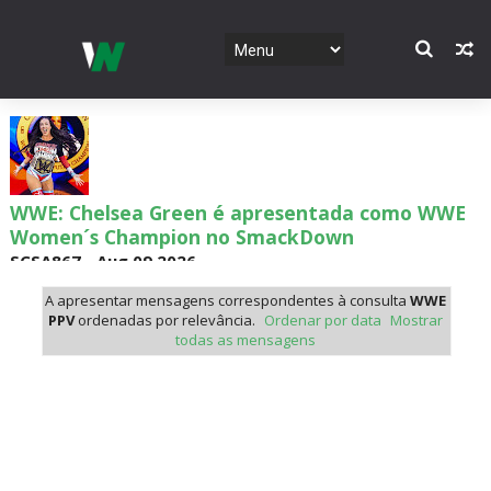
WWE: Chelsea Green é apresentada como WWE
Women´s Champion no SmackDown
SCSA867
-
Aug 09 2026
A apresentar mensagens correspondentes à consulta
WWE
PPV
ordenadas por relevância.
Ordenar por data
Mostrar
todas as mensagens
WWE: WWE revela bracket do torneio por World
Title Match no México
SCSA867
-
Aug 09 2026