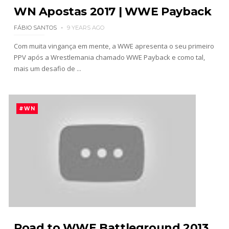
SCSA867
-
Aug 07 2026
WN Apostas 2017 | WWE Payback
FÁBIO SANTOS
9 YEARS AGO
WWE: Regresso de Stephanie Vaquer foi adiado
por várias semanas
Com muita vingança em mente, a WWE apresenta o seu primeiro
SCSA867
-
Aug 06 2026
PPV após a Wrestlemania chamado WWE Payback e como tal,
mais um desafio de ...
ESTAGNAÇÃO NO MAIN EVENT? Triple H
#WN
responde a críticas e deixa aviso claro aos
lutadores da WWE
Unknown
-
Aug 06 2026
REGRESSO IMPRESSIONANTE NO RAW: Bully Ray
critica promo de Big Cass e sugere utilização de
frases icónicas
Unknown
-
Aug 06 2026
Road to WWE Battleground 2013