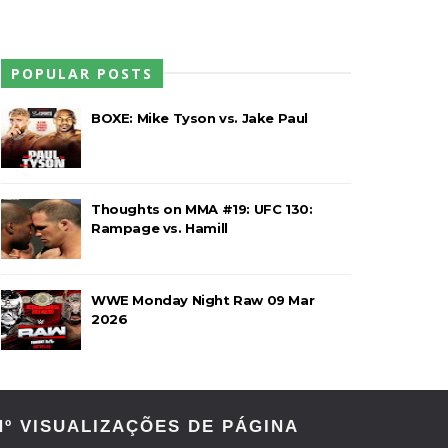
POPULAR POSTS
rawling Birds levam a melhor no Grand
BOXE: Mike Tyson vs. Jake Paul
a no Grand Slam Mexico e é
Thoughts on MMA #19: UFC 130:
Rampage vs. Hamill
o entre Adam Copeland e Young Bucks
WWE Monday Night Raw 09 Mar
2026
Nº VISUALIZAÇÕES DE PÁGINA