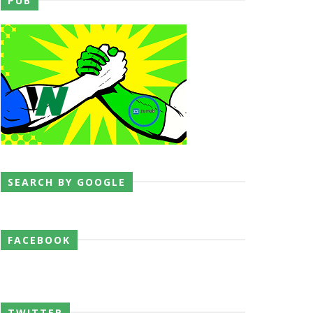
PUB
 o próximo passo
SEARCH BY GOOGLE
FACEBOOK
ores da WWE
TWITTER