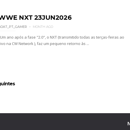
WWE NXT 23JUN2026
ÇADO PARA O ALL IN: Willow Nightingale e The B
GOAT_PT_GAMER
MONTH AGO
Um ano após a fase "2.0", o NXT (transmitido todas as terças-feiras ao
vivo na CW Network ), faz um pequeno retorno às ...
Andrade El Idolo vence combate de tripla ameaç
h Riders vencem confronto caótico após confusã
uintes
s derrota no Underground Match
s boas-vindas ao primeiro filho