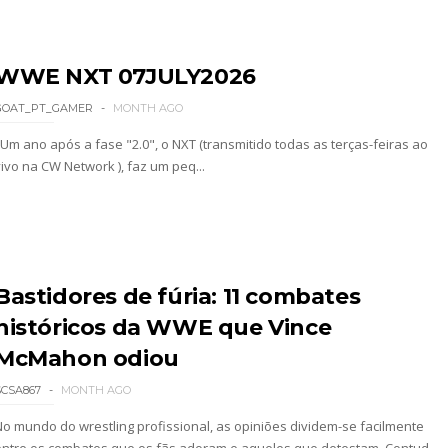
 All In
WWE NXT 07JULY2026
gns no México revelado
GOAT_PT_GAMER
MONTH AGO
Um ano após a fase "2.0", o NXT (transmitido todas as terças-feiras ao
vivo na CW Network ), faz um peq...
a inúmeras propostas após saída da WWE e pondera
 adiado por várias semanas
Bastidores de fúria: 11 combates
históricos da WWE que Vince
McMahon odiou
sponde a críticas e deixa aviso claro aos lutad
SCSA867
MONTH AGO
No mundo do wrestling profissional, as opiniões dividem-se facilmente
entre os combates que os fãs adoram e aqueles que detestam. Contud...