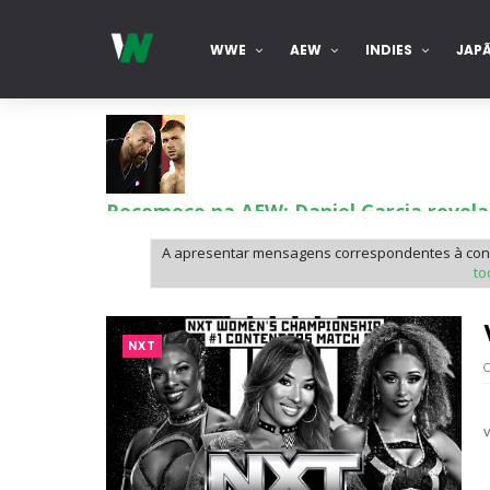
WWE
AEW
INDIES
JAP
Recomeço na AEW: Daniel Garcia revela
SCSA867
-
Aug 07 2026
A apresentar mensagens correspondentes à con
to
Drama no SummerSlam 2026: WWE esteve
SCSA867
-
Aug 07 2026
NXT
WWE: Nikki Bella não quer continuar n
SCSA867
-
Aug 07 2026