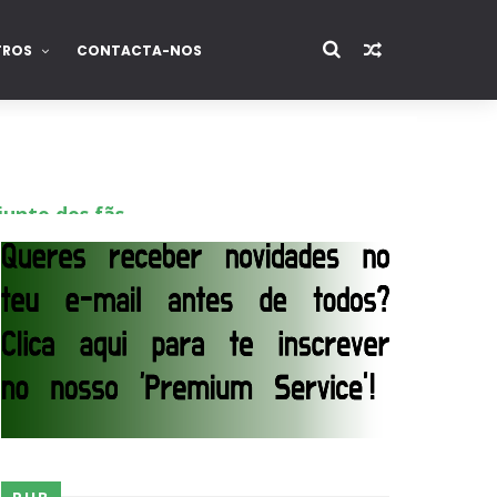
TROS
CONTACTA-NOS
junto dos fãs
ós lesão grave no ombro