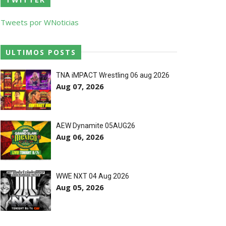
o de frases icónicas
Tweets por WNoticias
treet Fight com arame farpado
ULTIMOS POSTS
TNA iMPACT Wrestling 06 aug 2026
Aug 07, 2026
títulos no Grand Slam Mexico
AEW Dynamite 05AUG26
 após interferência decisiva de
Aug 06, 2026
 Callis Family no Grand Slam Mexico
WWE NXT 04 Aug 2026
Aug 05, 2026
e brutal no Grand Slam Mexico