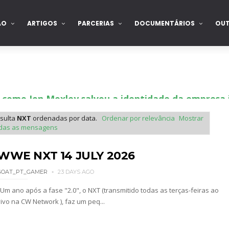
ÃO
ARTIGOS
PARCERIAS
DOCUMENTÁRIOS
OU
 como Jon Moxley salvou a identidade da empresa 
sulta
NXT
ordenadas por data.
Ordenar por relevância
Mostrar
das as mensagens
 perto de interromper combate de Brie Bella ap
WWE NXT 14 JULY 2026
GOAT_PT_GAMER
23 DAYS AGO
a WWE sem Brie Bella
Um ano após a fase "2.0", o NXT (transmitido todas as terças-feiras ao
vivo na CW Network ), faz um peq...