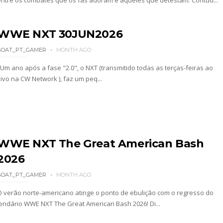
 Ray critica promo de Big Cass e sugere utilizaçã
WWE NXT 30JUN2026
: Will Ospreay supera Mark Davis num brutal S
GOAT_PT_GAMER
MONTH AGO
Um ano após a fase "2.0", o NXT (transmitido todas as terças-feiras ao
vivo na CW Network ), faz um peq...
dy King, Bandido e Hangman Page conquistam os 
SLAM MEXICO: Persephone supera Kris Statlander
WWE NXT The Great American Bash
2026
 Jericho, Místico e Darby Allin superam The Don
GOAT_PT_GAMER
MONTH AGO
O verão norte-americano atinge o ponto de ebulição com o regresso do
lendário WWE NXT The Great American Bash 2026! Di...
letcher supera Speedball Mike Bailey em combat