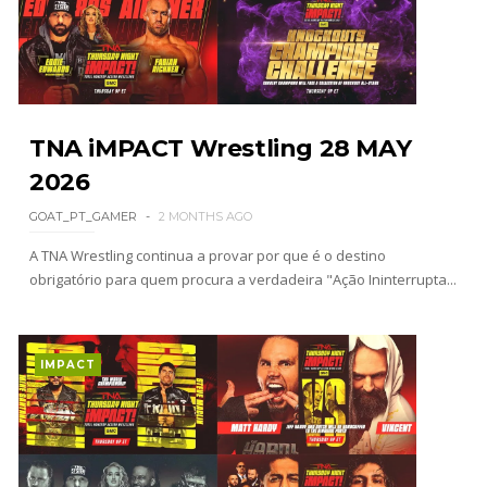
versão feminina dos The Shield
SCSA867
-
Aug 04 2026
AEW: AEW anuncia data e local do
TNA iMPACT Wrestling 28 MAY
WrestleDream
SCSA867
-
Aug 04 2026
2026
GOAT_PT_GAMER
2 MONTHS AGO
A TNA Wrestling continua a provar por que é o destino
WWE: CM Punk reage ao Moonsault mal
obrigatório para quem procura a verdadeira "Ação Ininterrupta...
executado no SummerSlam
SCSA867
-
Aug 04 2026
IMPACT
Emoção e provocação no SummerSlam: Chelsea
Green revela conversa com Triple H e dedica
título histórico a Michael Hayes