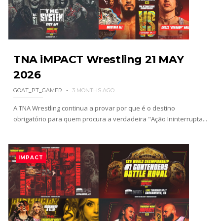
SCSA867
-
Aug 03 2026
ÉPICO NO SUMMERSLAM: Roman Reigns supera
Seth Rollins em guerra brutal e retém o World
Heavyweight Championship
TNA iMPACT Wrestling 21 MAY
Unknown
-
Aug 03 2026
2026
GOAT_PT_GAMER
3 MONTHS AGO
WWE: Roman Reigns revela o que disse a Seth
Rollins durante combate no SummerSlam
A TNA Wrestling continua a provar por que é o destino
obrigatório para quem procura a verdadeira "Ação Ininterrupta...
SCSA867
-
Aug 03 2026
IMPACT
NOVO CAMPEÃO NO SUMMERSLAM: Chad Gable
faz Penta desistir e conquista o
Intercontinental Championship
Unknown
-
Aug 03 2026