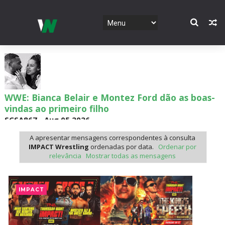
WWE: Bianca Belair e Montez Ford dão as boas-
vindas ao primeiro filho
SCSA867
-
Aug 05 2026
A apresentar mensagens correspondentes à consulta
IMPACT Wrestling
ordenadas por data.
Ordenar por
relevância
Mostrar todas as mensagens
WWE: Brock Lesnar confirma que se retirou no
SummerSlam
SCSA867
-
Aug 05 2026
IMPACT