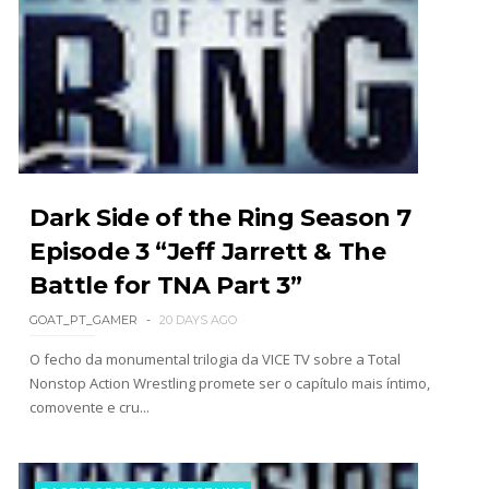
WWE: Possível adversário de Roman Reigns no
México revelado
SCSA867
-
Aug 07 2026
Dark Side of the Ring Season 7
Agente livre de peso: Kairi Sane revela inúmeras
Episode 3 “Jeff Jarrett & The
propostas após saída da WWE e pondera o
Battle for TNA Part 3”
próximo passo
SCSA867
-
Aug 07 2026
GOAT_PT_GAMER
20 DAYS AGO
O fecho da monumental trilogia da VICE TV sobre a Total
Nonstop Action Wrestling promete ser o capítulo mais íntimo,
WWE: Regresso de Stephanie Vaquer foi adiado
comovente e cru...
por várias semanas
SCSA867
-
Aug 06 2026