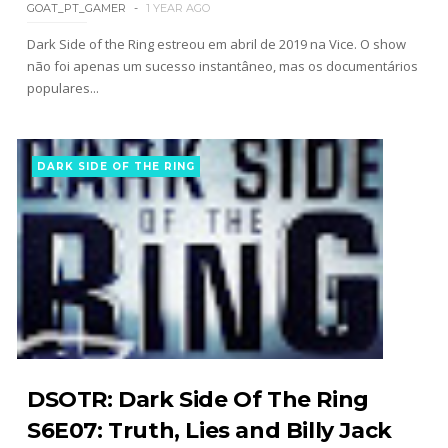
GOAT_PT_GAMER
1 YEAR AGO
Dark Side of the Ring estreou em abril de 2019 na Vice. O show
não foi apenas um sucesso instantâneo, mas os documentários
populares...
DARK SIDE OF THE RING
DSOTR: Dark Side Of The Ring
S6E07: Truth, Lies and Billy Jack