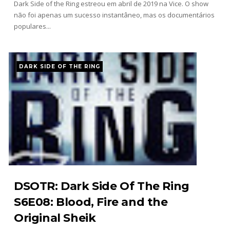
gestos tensos com Roman Reigns
Dark Side of the Ring estreou em abril de 2019 na Vice. O show
Unknown
-
Aug 05 2026
não foi apenas um sucesso instantâneo, mas os documentários
populares...
RESPEITO E ALIANÇA NO RAW: Chad Gable e
Penta superam armadilhas de Dominik Mysterio
DARK SIDE OF THE RING
e JD McDonagh
Unknown
-
Aug 05 2026
WWE: Brock Lesnar deverá estar presente na
WrestleMania 43
SCSA867
-
Aug 07 2026
WWE: Netflix censura segmento entre Becky
Lynch e Liv Morgan no Raw
SCSA867
-
Aug 07 2026
DSOTR: Dark Side Of The Ring
S6E08: Blood, Fire and the
Original Sheik