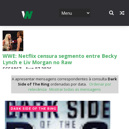
WWE: Netflix censura segmento entre Becky
Lynch e Liv Morgan no Raw
SCSA867
-
Aug 07 2026
A apresentar mensagens correspondentes à consulta
Dark
Side of The Ring
ordenadas por data.
Ordenar por
relevância
Mostrar todas as mensagens
Estreia no Main Roster à vista? WWE regista
marca "Vice City" para Lola Vice
SCSA867
-
Aug 07 2026
DARK SIDE OF THE RING