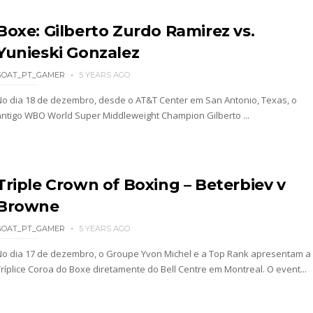
Boxe: Gilberto Zurdo Ramirez vs.
 Ripley revelada
Yunieski Gonzalez
rvivor Series
GOAT_PT_GAMER
5 YEARS AGO
No dia 18 de dezembro, desde o AT&T Center em San Antonio, Texas, o
antigo WBO World Super Middleweight Champion Gilberto ...
Triple Crown of Boxing – Beterbiev v
Browne
GOAT_PT_GAMER
5 YEARS AGO
No dia 17 de dezembro, o Groupe Yvon Michel e a Top Rank apresentam a
Tríplice Coroa do Boxe diretamente do Bell Centre em Montreal. O event...