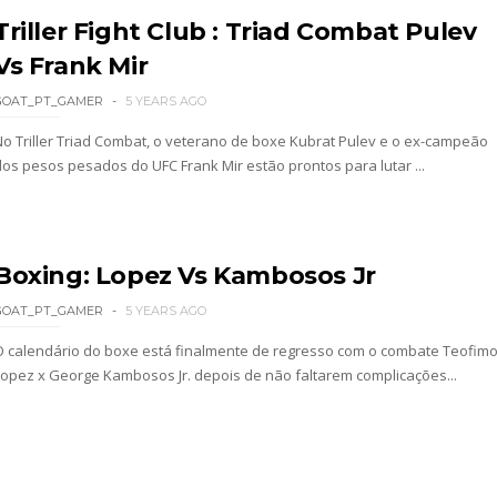
Triller Fight Club : Triad Combat Pulev
Vs Frank Mir
GOAT_PT_GAMER
5 YEARS AGO
No Triller Triad Combat, o veterano de boxe Kubrat Pulev e o ex-campeão
os pesos pesados ​​do UFC Frank Mir estão prontos para lutar ...
Boxing: Lopez Vs Kambosos Jr
GOAT_PT_GAMER
5 YEARS AGO
O calendário do boxe está finalmente de regresso com o combate Teofim
Lopez x George Kambosos Jr. depois de não faltarem complicações...