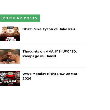
POPULAR POSTS
ores da WWE
BOXE: Mike Tyson vs. Jake Paul
o de frases icónicas
Thoughts on MMA #19: UFC 130:
Rampage vs. Hamill
treet Fight com arame farpado
WWE Monday Night Raw 09 Mar
2026
títulos no Grand Slam Mexico
 após interferência decisiva de