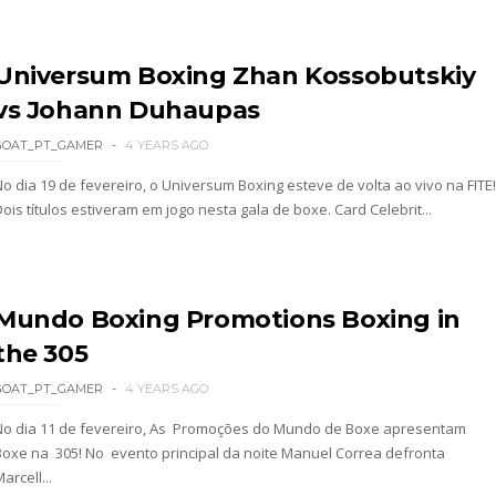
 perto de interromper combate de Brie Bella ap
Universum Boxing Zhan Kossobutskiy
a WWE sem Brie Bella
vs Johann Duhaupas
GOAT_PT_GAMER
4 YEARS AGO
No dia 19 de fevereiro, o Universum Boxing esteve de volta ao vivo na FITE!
 All In
ois títulos estiveram em jogo nesta gala de boxe. Card Celebrit...
gns no México revelado
Mundo Boxing Promotions Boxing in
the 305
a inúmeras propostas após saída da WWE e pondera
GOAT_PT_GAMER
4 YEARS AGO
No dia 11 de fevereiro, As Promoções do Mundo de Boxe apresentam
Boxe na 305! No evento principal da noite Manuel Correa defronta
arcell...
 adiado por várias semanas