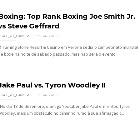
Boxing: Top Rank Boxing Joe Smith Jr.
 Jericho, Místico e Darby Allin superam The Don
vs Steve Geffrard
GOAT_PT_GAMER
5 YEARS AGO
O Turning Stone Resort & Casino em Verona sedia o campeonato mundial
letcher supera Speedball Mike Bailey em combat
de boxe na noite de sábado passado, mas não será o evento...
ÇADO PARA O ALL IN: Willow Nightingale e The B
Jake Paul vs. Tyron Woodley II
GOAT_PT_GAMER
5 YEARS AGO
como WWE Women´s Champion no SmackDown
No dia 18 de dezembro, o antigo Youtuber Jake Paul enfrentou Tyron
Woodley, mais um obstáculo no caminho rumo à sua afirmação c...
or World Title Match no México