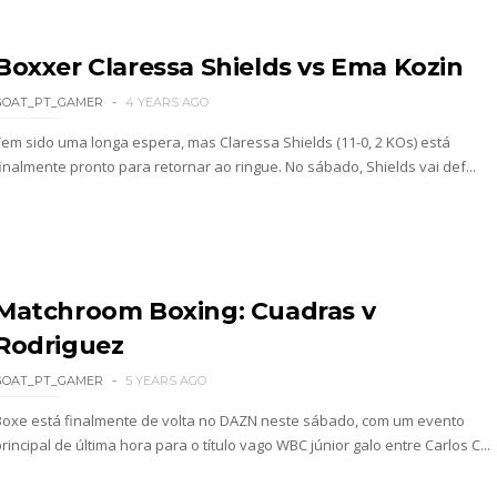
Boxxer Claressa Shields vs Ema Kozin
sponde a críticas e deixa aviso claro aos lutad
GOAT_PT_GAMER
4 YEARS AGO
Tem sido uma longa espera, mas Claressa Shields (11-0, 2 KOs) está
finalmente pronto para retornar ao ringue. No sábado, Shields vai def...
 Ray critica promo de Big Cass e sugere utilizaçã
: Will Ospreay supera Mark Davis num brutal S
Matchroom Boxing: Cuadras v
Rodriguez
dy King, Bandido e Hangman Page conquistam os 
GOAT_PT_GAMER
5 YEARS AGO
Boxe está finalmente de volta no DAZN neste sábado, com um evento
rincipal de última hora para o título vago WBC júnior galo entre Carlos C...
SLAM MEXICO: Persephone supera Kris Statlander