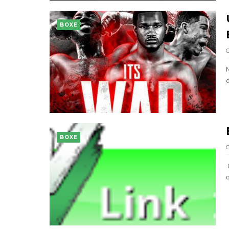
BOXE
d
BOXE
q