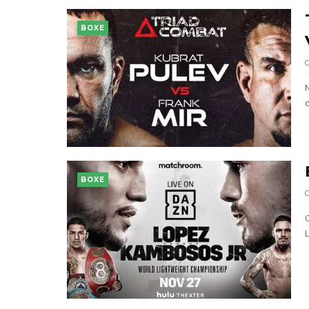
BOXE
d
BOXE