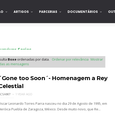
ÃO
ARTIGOS
PARCERIAS
DOCUMENTÁRIOS
OU
rvivor Series
sulta
Boxe
ordenadas por data.
Ordenar por relevância
Mostrar
das as mensagens
 Raw na Irlanda
´Gone too Soon´- Homenagem a Rey
Celestial
gressar aos ringues
SCSA867
1 YEAR AGO
Oscar Leonardo Torres Parra nasceu no dia 29 de Agosto de 1995, em
Heróica Puebla de Zaragoza, México. Desde muito novo, que Re...