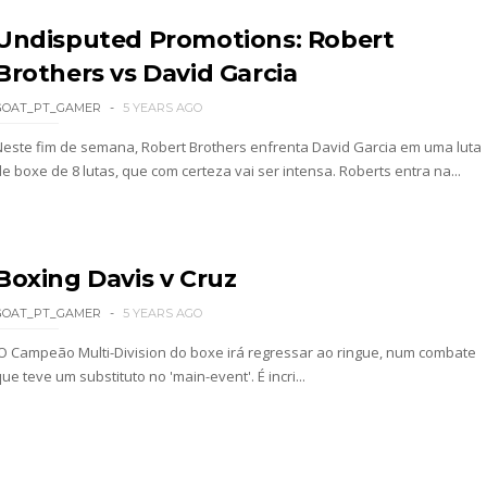
Undisputed Promotions: Robert
Brothers vs David Garcia
GOAT_PT_GAMER
5 YEARS AGO
Neste fim de semana, Robert Brothers enfrenta David Garcia em uma luta
e boxe de 8 lutas, que com certeza vai ser intensa. Roberts entra na...
Boxing Davis v Cruz
GOAT_PT_GAMER
5 YEARS AGO
O Campeão Multi-Division do boxe irá regressar ao ringue, num combate
ue teve um substituto no 'main-event'. É incri...