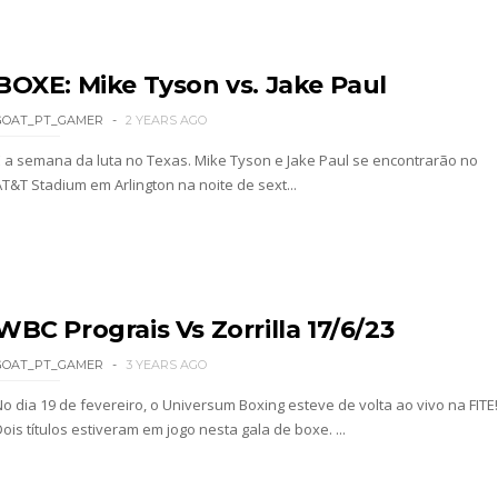
de para combate pelo título no Lockdown
BOXE: Mike Tyson vs. Jake Paul
nte na WrestleMania 43
GOAT_PT_GAMER
2 YEARS AGO
É a semana da luta no Texas. Mike Tyson e Jake Paul se encontrarão no
AT&T Stadium em Arlington na noite de sext...
Becky Lynch e Liv Morgan no Raw
ista marca "Vice City" para Lola Vice
WBC Prograis Vs Zorrilla 17/6/23
GOAT_PT_GAMER
3 YEARS AGO
 como Jon Moxley salvou a identidade da empresa 
No dia 19 de fevereiro, o Universum Boxing esteve de volta ao vivo na FITE!
ois títulos estiveram em jogo nesta gala de boxe. ...