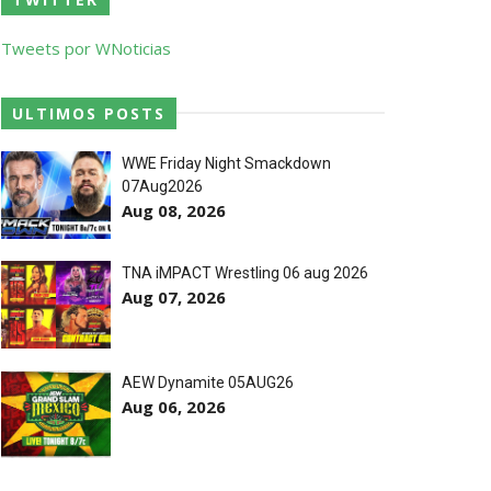
ós lesão grave no ombro
Tweets por WNoticias
ULTIMOS POSTS
WWE Friday Night Smackdown
07Aug2026
Aug 08, 2026
TNA iMPACT Wrestling 06 aug 2026
Aug 07, 2026
 o próximo passo
AEW Dynamite 05AUG26
Aug 06, 2026