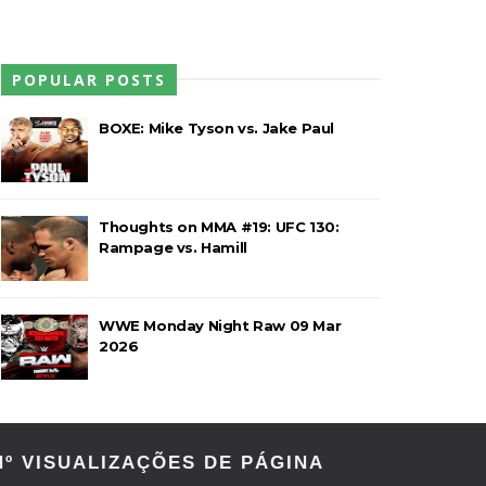
POPULAR POSTS
BOXE: Mike Tyson vs. Jake Paul
ores da WWE
Thoughts on MMA #19: UFC 130:
Rampage vs. Hamill
o de frases icónicas
WWE Monday Night Raw 09 Mar
2026
treet Fight com arame farpado
Nº VISUALIZAÇÕES DE PÁGINA
títulos no Grand Slam Mexico