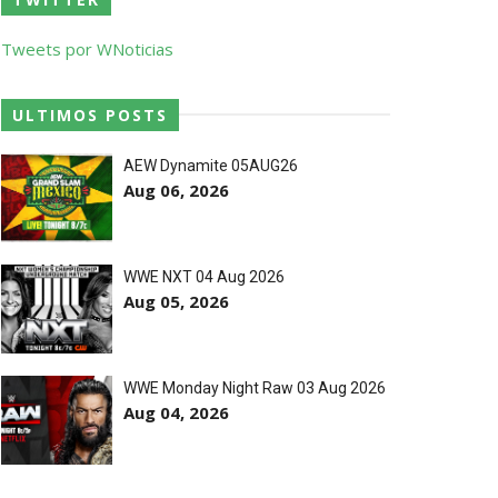
Tweets por WNoticias
ULTIMOS POSTS
AEW Dynamite 05AUG26
Aug 06, 2026
 abalroado por Big Cass
WWE NXT 04 Aug 2026
eight Championship
Aug 05, 2026
WWE Monday Night Raw 03 Aug 2026
Aug 04, 2026