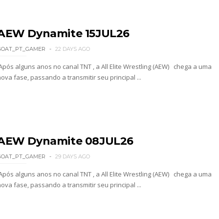
gns no Money in the Bank
AEW Dynamite 15JUL26
 regresso de AJ Lee
GOAT_PT_GAMER
22 DAYS AGO
Após alguns anos no canal TNT , a All Elite Wrestling (AEW) chega a uma
ova fase, passando a transmitir seu principal ...
O NO RAW: Je'Von Evans supera Ethan Page mas é
Roman Reigns e exige combate pelo World Heavyw
AEW Dynamite 08JUL26
GOAT_PT_GAMER
29 DAYS AGO
ão de Brie Bella
Após alguns anos no canal TNT , a All Elite Wrestling (AEW) chega a uma
ova fase, passando a transmitir seu principal ...
como a versão feminina dos The Shield