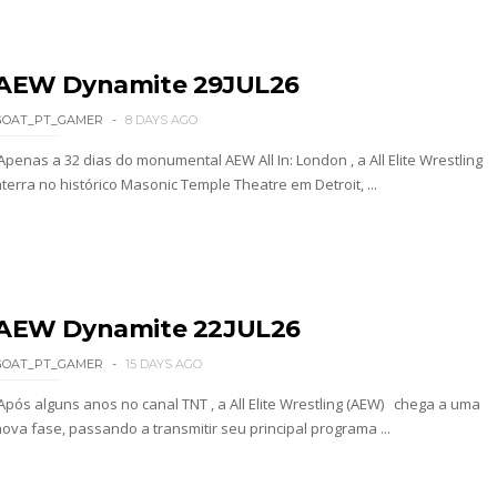
tu destrói Royce Keys em Street Fight e troca g
AEW Dynamite 29JUL26
le e Penta superam armadilhas de Dominik Myste
GOAT_PT_GAMER
8 DAYS AGO
Apenas a 32 dias do monumental AEW All In: London , a All Elite Wrestling
terra no histórico Masonic Temple Theatre em Detroit, ...
reakker supera Joe Hendry após interferência e
re guerra com Brock Lesnar e deixa aviso a todo
AEW Dynamite 22JUL26
GOAT_PT_GAMER
15 DAYS AGO
AW: Becky Lynch e Stephanie Vaquer interromp
Após alguns anos no canal TNT , a All Elite Wrestling (AEW) chega a uma
nova fase, passando a transmitir seu principal programa ...