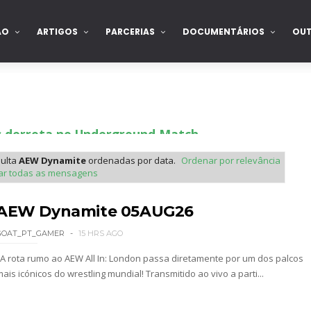
ÃO
ARTIGOS
PARCERIAS
DOCUMENTÁRIOS
OU
s derrota no Underground Match
ulta
AEW Dynamite
ordenadas por data.
Ordenar por relevância
ar todas as mensagens
s boas-vindas ao primeiro filho
AEW Dynamite 05AUG26
GOAT_PT_GAMER
15 HRS AGO
tirou no SummerSlam
A rota rumo ao AEW All In: London passa diretamente por um dos palcos
ais icónicos do wrestling mundial! Transmitido ao vivo a parti...