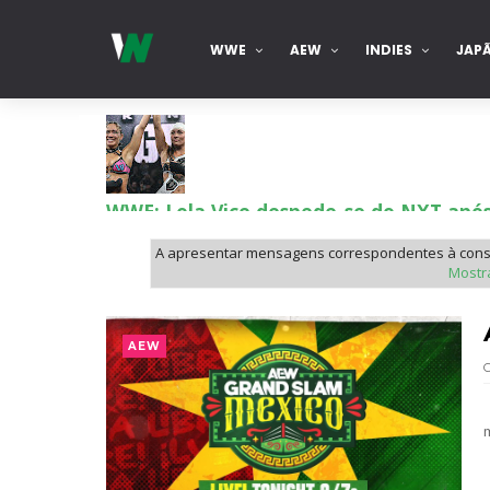
WWE
AEW
INDIES
JAP
WWE: Lola Vice despede-se do NXT apó
SCSA867
-
Aug 06 2026
A apresentar mensagens correspondentes à cons
Mostr
WWE: Bianca Belair e Montez Ford dão a
SCSA867
-
Aug 05 2026
AEW
WWE: Brock Lesnar confirma que se re
SCSA867
-
Aug 05 2026
m