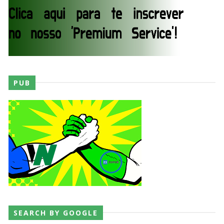
WWE: Nikki Bella não quer continuar na WWE
sem Brie Bella
SCSA867
-
Aug 07 2026
AEW: Samoa Joe faz tease de regresso no All In
SCSA867
-
Aug 07 2026
PUB
WWE: Possível adversário de Roman Reigns no
México revelado
SCSA867
-
Aug 07 2026
Agente livre de peso: Kairi Sane revela inúmeras
SEARCH BY GOOGLE
propostas após saída da WWE e pondera o