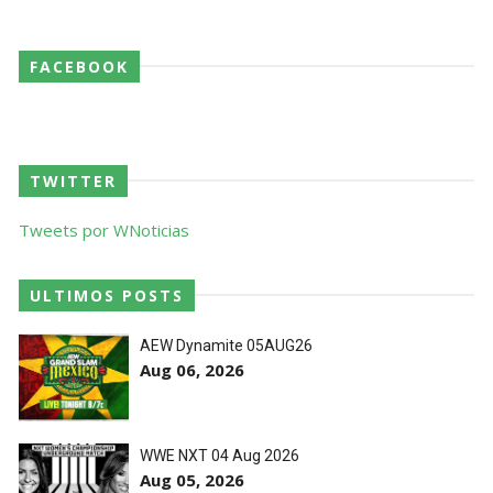
próximo passo
SCSA867
-
Aug 07 2026
FACEBOOK
WWE: Regresso de Stephanie Vaquer foi adiado
por várias semanas
SCSA867
-
Aug 06 2026
TWITTER
Tweets por WNoticias
ESTAGNAÇÃO NO MAIN EVENT? Triple H
responde a críticas e deixa aviso claro aos
lutadores da WWE
ULTIMOS POSTS
Unknown
-
Aug 06 2026
AEW Dynamite 05AUG26
Aug 06, 2026
REGRESSO IMPRESSIONANTE NO RAW: Bully Ray
critica promo de Big Cass e sugere utilização de
frases icónicas
WWE NXT 04 Aug 2026
Unknown
-
Aug 06 2026
Aug 05, 2026