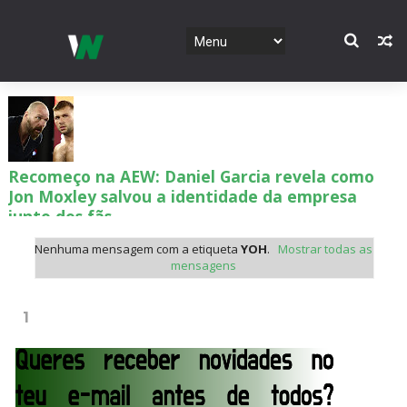
Recomeço na AEW: Daniel Garcia revela como
Jon Moxley salvou a identidade da empresa
junto dos fãs
SCSA867
-
Aug 07 2026
Nenhuma mensagem com a etiqueta
YOH
.
Mostrar todas as
mensagens
Drama no SummerSlam 2026: WWE esteve perto
de interromper combate de Brie Bella após
1
lesão grave no ombro
SCSA867
-
Aug 07 2026