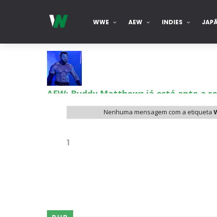
WWE
AEW
INDIES
JAP
AEW: Buddy Matthews já está apto a re
SCSA867
-
Aug 08 2026
Nenhuma mensagem com a etiqueta
TNA: Elayna Black desafia Xia Brooksi
1
SCSA867
-
Aug 08 2026
WWE: Brock Lesnar deverá estar prese
SCSA867
-
Aug 07 2026