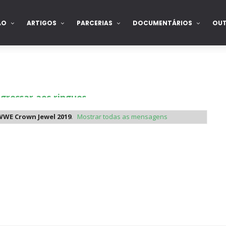
ÃO
ARTIGOS
PARCERIAS
DOCUMENTÁRIOS
OU
gressar aos ringues
WWE Crown Jewel 2019
.
Mostrar todas as mensagens
de para combate pelo título no Lockdown
nte na WrestleMania 43