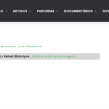
ÃO
ARTIGOS
PARCERIAS
DOCUMENTÁRIOS
OU
gressar aos ringues
eta
Velvet McIntyre
.
Mostrar todas as mensagens
de para combate pelo título no Lockdown
nte na WrestleMania 43