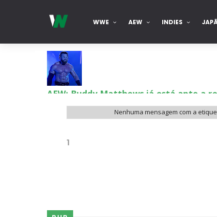
WWE
AEW
INDIES
JAP
AEW: Buddy Matthews já está apto a re
SCSA867
-
Aug 08 2026
Nenhuma mensagem com a etiqu
TNA: Elayna Black desafia Xia Brooksi
1
SCSA867
-
Aug 08 2026
WWE: Brock Lesnar deverá estar prese
SCSA867
-
Aug 07 2026