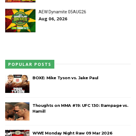
AEW: Samoa Joe faz tease de regresso no All In
SCSA867
-
Aug 07 2026
AEW Dynamite 05AUG26
Aug 06, 2026
WWE: Possível adversário de Roman Reigns no
México revelado
SCSA867
-
Aug 07 2026
POPULAR POSTS
BOXE: Mike Tyson vs. Jake Paul
Agente livre de peso: Kairi Sane revela inúmeras
propostas após saída da WWE e pondera o
próximo passo
SCSA867
-
Aug 07 2026
Thoughts on MMA #19: UFC 130: Rampage vs.
Hamill
WWE: Regresso de Stephanie Vaquer foi adiado
por várias semanas
WWE Monday Night Raw 09 Mar 2026
SCSA867
-
Aug 06 2026