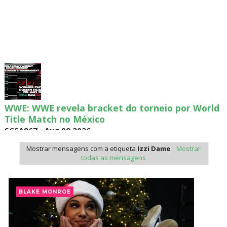
WWE: WWE revela bracket do torneio por World
Title Match no México
SCSA867
-
Aug 09 2026
Mostrar mensagens com a etiqueta
Izzi Dame
.
Mostrar
todas as mensagens
WWE: Possível data de regresso de Rhea Ripley
revelada
BLAKE MONROE
SCSA867
-
Aug 09 2026