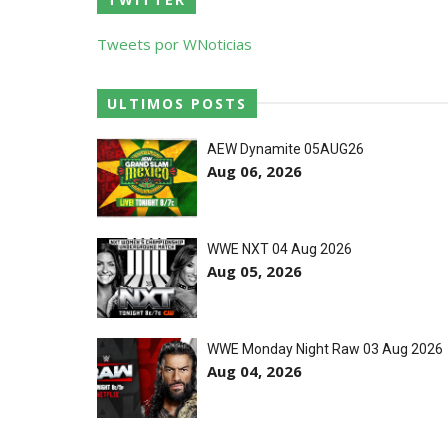
REGRESSO IMPRESSIONANTE NO RAW: Bully
Unknown
-
Aug 06 2026
Tweets por WNoticias
GUERRA EXTREMA NO GRAND SLAM MEXICO
ULTIMOS POSTS
Unknown
-
Aug 06 2026
AEW Dynamite 05AUG26
Aug 06, 2026
NOVOS CAMPEÕES DE TRIOS NA AEW: Bro
Unknown
-
Aug 06 2026
WWE NXT 04 Aug 2026
REVIRAVOLTA SURPREENDENTE NO GRAND 
Aug 05, 2026
Hikaru Shida
Unknown
-
Aug 06 2026
TRIUNFO LENDÁRIO EM CIDADE DO MÉXICO:
WWE Monday Night Raw 03 Aug 2026
Aug 04, 2026
Unknown
-
Aug 06 2026
RETENÇÃO DRAMÁTICA DO TÍTULO: Kyle F