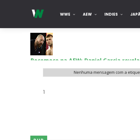
WWE
AEW
INDIES
JAP
Recomeço na AEW: Daniel Garcia revela
SCSA867
-
Aug 07 2026
Nenhuma mensagem com a etiqu
Drama no SummerSlam 2026: WWE esteve
1
SCSA867
-
Aug 07 2026
WWE: Nikki Bella não quer continuar n
SCSA867
-
Aug 07 2026