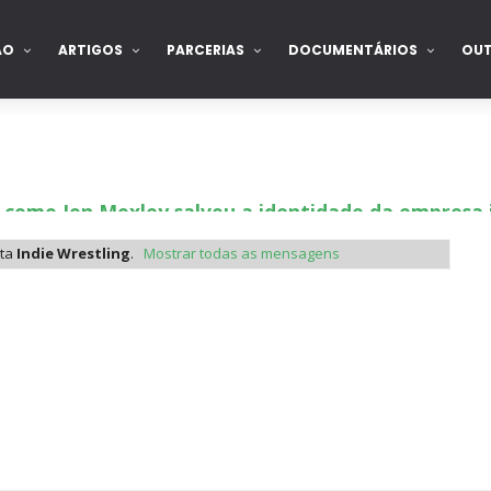
ÃO
ARTIGOS
PARCERIAS
DOCUMENTÁRIOS
OU
 como Jon Moxley salvou a identidade da empresa 
eta
Indie Wrestling
.
Mostrar todas as mensagens
 perto de interromper combate de Brie Bella ap
a WWE sem Brie Bella