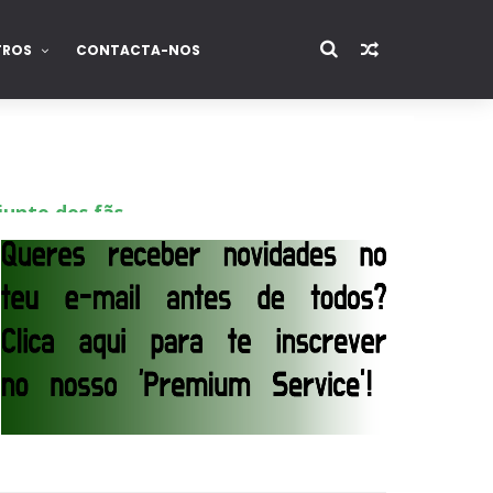
TROS
CONTACTA-NOS
junto dos fãs
ós lesão grave no ombro