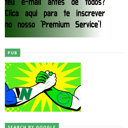
Drama no SummerSlam 2026: WWE esteve perto
de interromper combate de Brie Bella após
lesão grave no ombro
SCSA867
-
Aug 07 2026
WWE: Nikki Bella não quer continuar na WWE
sem Brie Bella
PUB
SCSA867
-
Aug 07 2026
AEW: Samoa Joe faz tease de regresso no All In
SCSA867
-
Aug 07 2026
WWE: Possível adversário de Roman Reigns no
SEARCH BY GOOGLE
México revelado