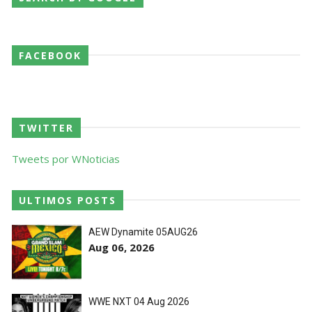
SCSA867
-
Aug 07 2026
FACEBOOK
Agente livre de peso: Kairi Sane revela inúmeras
propostas após saída da WWE e pondera o
próximo passo
SCSA867
-
Aug 07 2026
TWITTER
Tweets por WNoticias
WWE: Regresso de Stephanie Vaquer foi adiado
por várias semanas
SCSA867
-
Aug 06 2026
ULTIMOS POSTS
AEW Dynamite 05AUG26
Aug 06, 2026
ESTAGNAÇÃO NO MAIN EVENT? Triple H
responde a críticas e deixa aviso claro aos
lutadores da WWE
WWE NXT 04 Aug 2026
Unknown
-
Aug 06 2026