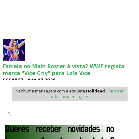
Estreia no Main Roster à vista? WWE regista
marca "Vice City" para Lola Vice
SCSA867
-
Aug 07 2026
Nenhuma mensagem com a etiqueta
Holidead
.
Mostrar
todas as mensagens
Recomeço na AEW: Daniel Garcia revela como
Jon Moxley salvou a identidade da empresa
1
junto dos fãs
SCSA867
-
Aug 07 2026