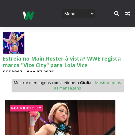
Estreia no Main Roster à vista? WWE regista
marca "Vice City" para Lola Vice
SCSA867
-
Aug 07 2026
Mostrar mensagens com a etiqueta
Giulia
.
Mostrar todas
as mensagens
Recomeço na AEW: Daniel Garcia revela como
Jon Moxley salvou a identidade da empresa
BEA PRIESTLEY
junto dos fãs
SCSA867
-
Aug 07 2026