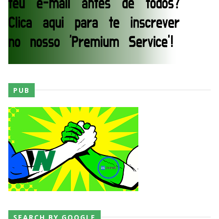
SLAM MEXICO: Persephone supera Kris
Statlander após interferência decisiva de
Hikaru Shida
Unknown
-
Aug 06 2026
TRIUNFO LENDÁRIO EM CIDADE DO MÉXICO:
Jericho, Místico e Darby Allin superam The Don
Callis Family no Grand Slam Mexico
Unknown
-
Aug 06 2026
PUB
RETENÇÃO DRAMÁTICA DO TÍTULO: Kyle
Fletcher supera Speedball Mike Bailey em
combate brutal no Grand Slam Mexico
Unknown
-
Aug 06 2026
VITÓRIA IMPRESSIONANTE E DESAFIO LANÇADO
PARA O ALL IN: Willow Nightingale e The
Brawling Birds levam a melhor no Grand Slam
SEARCH BY GOOGLE