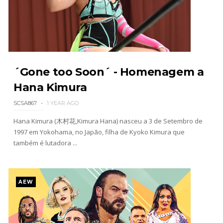
Drama no SummerSlam 2026: WWE esteve perto
de interromper combate de Brie Bella após
lesão grave no ombro
SCSA867
-
Aug 07 2026
WWE: Nikki Bella não quer continuar na WWE
´Gone too Soon´ - Homenagem a
sem Brie Bella
Hana Kimura
SCSA867
-
Aug 07 2026
SCSA867
1 YEAR AGO
Hana Kimura (木村花,Kimura Hana) nasceu a 3 de Setembro de
1997 em Yokohama, no Japão, filha de Kyoko Kimura que
AEW: Samoa Joe faz tease de regresso no All In
também é lutadora ...
SCSA867
-
Aug 07 2026
AEW
WWE: Possível adversário de Roman Reigns no
México revelado