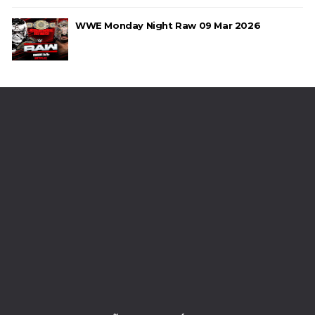
e JD McDonagh
Unknown
-
Aug 05 2026
WWE Monday Night Raw 09 Mar 2026
DOMÍNIO E PERTURBAÇÃO NO RAW: Bron
Breakker supera Joe Hendry após interferência
e confusão fora do ringue
Unknown
-
Aug 05 2026
WWE: Netflix censura segmento entre Becky
Lynch e Liv Morgan no Raw
SCSA867
-
Aug 07 2026