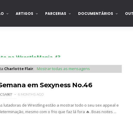
ÃO
ARTIGOS
PARCERIAS
DOCUMENTÁRIOS
OU
nte na WrestleMania 43
eta
Charlotte Flair
.
Mostrar todas as mensagens
Becky Lynch e Liv Morgan no Raw
Semana em Sexyness No.46
SCSA867
6 MONTHS AGO
As lutadoras de Wrestling estão a mostrar todo o seu sex appeal e
ista marca "Vice City" para Lola Vice
determinação, mesmo com o frio que faz lá fora 🔥. Boas noites ...