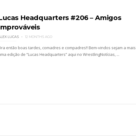
 como Jon Moxley salvou a identidade da empresa 
Lucas Headquarters #206 – Amigos
improváveis
 perto de interromper combate de Brie Bella ap
ALEX LUCAS
12 MONTHS AGO
Ora então boas tardes, comadres e compadres!! Bem-vindos sejam a mais
uma edição de “Lucas Headquarters” aqui no WrestlingNotícias, ...
a WWE sem Brie Bella
 All In
gns no México revelado