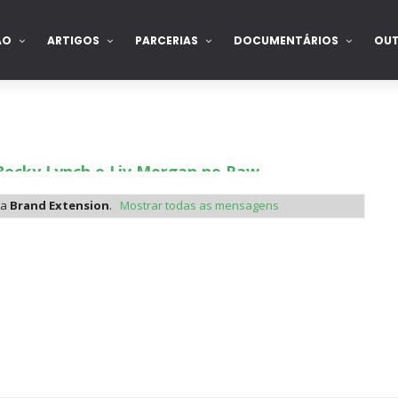
ÃO
ARTIGOS
PARCERIAS
DOCUMENTÁRIOS
OU
Becky Lynch e Liv Morgan no Raw
ta
Brand Extension
.
Mostrar todas as mensagens
ista marca "Vice City" para Lola Vice
 como Jon Moxley salvou a identidade da empresa 