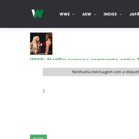
WWE
AEW
INDIES
JAP
WWE: Netflix censura segmento entre 
SCSA867
-
Aug 07 2026
Nenhuma mensagem com a etique
Estreia no Main Roster à vista? WWE reg
1
SCSA867
-
Aug 07 2026
Recomeço na AEW: Daniel Garcia revela
SCSA867
-
Aug 07 2026