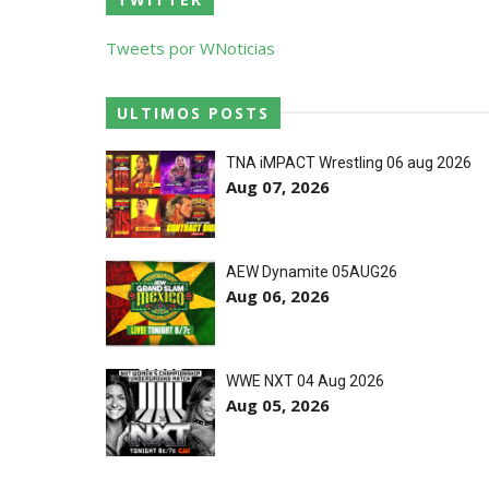
WWE: Regresso de Stephanie Vaquer foi
SCSA867
-
Aug 06 2026
Tweets por WNoticias
ESTAGNAÇÃO NO MAIN EVENT? Triple H re
ULTIMOS POSTS
Unknown
-
Aug 06 2026
TNA iMPACT Wrestling 06 aug 2026
Aug 07, 2026
REGRESSO IMPRESSIONANTE NO RAW: Bully
Unknown
-
Aug 06 2026
AEW Dynamite 05AUG26
GUERRA EXTREMA NO GRAND SLAM MEXICO
Aug 06, 2026
Unknown
-
Aug 06 2026
NOVOS CAMPEÕES DE TRIOS NA AEW: Bro
WWE NXT 04 Aug 2026
Aug 05, 2026
Unknown
-
Aug 06 2026
REVIRAVOLTA SURPREENDENTE NO GRAND 