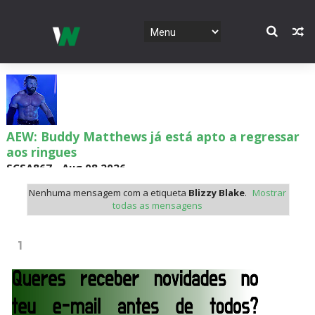
TNA: Elayna Black desafia Xia Brookside para
combate pelo título no Lockdown
SCSA867
-
Aug 08 2026
Nenhuma mensagem com a etiqueta
Blizzy Blake
.
Mostrar
todas as mensagens
WWE: Brock Lesnar deverá estar presente na
WrestleMania 43
1
SCSA867
-
Aug 07 2026