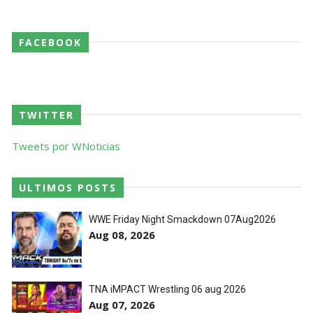
lesão grave no ombro
SCSA867
-
Aug 07 2026
FACEBOOK
WWE: Nikki Bella não quer continuar na WWE
sem Brie Bella
SCSA867
-
Aug 07 2026
TWITTER
Tweets por WNoticias
AEW: Samoa Joe faz tease de regresso no All In
SCSA867
-
Aug 07 2026
ULTIMOS POSTS
WWE Friday Night Smackdown 07Aug2026
Aug 08, 2026
WWE: Possível adversário de Roman Reigns no
México revelado
SCSA867
-
Aug 07 2026
TNA iMPACT Wrestling 06 aug 2026
Aug 07, 2026