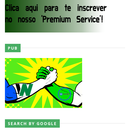
WWE: Netflix censura segmento entre Becky
Lynch e Liv Morgan no Raw
SCSA867
-
Aug 07 2026
Estreia no Main Roster à vista? WWE regista
marca "Vice City" para Lola Vice
PUB
SCSA867
-
Aug 07 2026
Recomeço na AEW: Daniel Garcia revela como
Jon Moxley salvou a identidade da empresa
junto dos fãs
SCSA867
-
Aug 07 2026
Drama no SummerSlam 2026: WWE esteve perto
SEARCH BY GOOGLE
de interromper combate de Brie Bella após