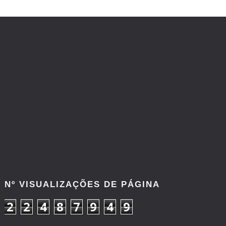
Nº VISUALIZAÇÕES DE PÁGINA
2
2
4
8
7
9
4
9