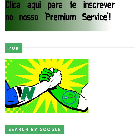
VITÓRIA IMPRESSIONANTE E DESAFIO LANÇADO
PARA O ALL IN: Willow Nightingale e The
Brawling Birds levam a melhor no Grand Slam
Mexico
Unknown
-
Aug 06 2026
PUB
VAGA GARANTIDA NO CASINO GAUNTLET:
Andrade El Idolo vence combate de tripla
ameaça no Grand Slam Mexico e é brutalizado
por MJF
Unknown
-
Aug 06 2026
CAOS NO GRAND SLAM MEXICO: The Death
Riders vencem confronto caótico após confusão
entre Adam Copeland e Young Bucks
Unknown
-
Aug 06 2026
SEARCH BY GOOGLE
WWE: Lola Vice despede-se do NXT após derrota