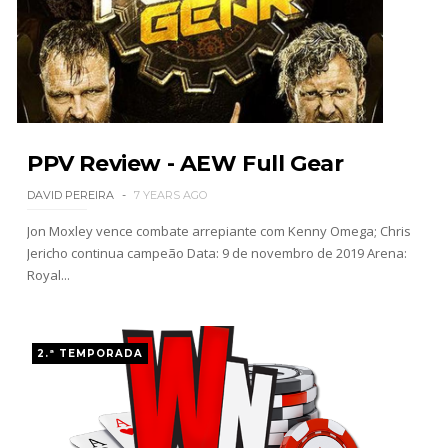
WWE: Brock Lesnar deverá estar presente na
WrestleMania 43
SCSA867
-
Aug 07 2026
WWE: Netflix censura segmento entre Becky
PPV Review - AEW Full Gear
Lynch e Liv Morgan no Raw
DAVID PEREIRA
7 YEARS AGO
SCSA867
-
Aug 07 2026
Jon Moxley vence combate arrepiante com Kenny Omega; Chris
Jericho continua campeão Data: 9 de novembro de 2019 Arena:
Royal...
Estreia no Main Roster à vista? WWE regista
marca "Vice City" para Lola Vice
SCSA867
-
Aug 07 2026
2.ª TEMPORADA
Recomeço na AEW: Daniel Garcia revela como
Jon Moxley salvou a identidade da empresa