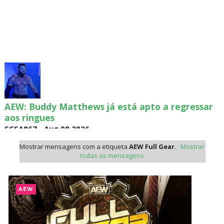
AEW: Buddy Matthews já está apto a regressar
aos ringues
SCSA867
-
Aug 08 2026
Mostrar mensagens com a etiqueta
AEW Full Gear
.
Mostrar
todas as mensagens
TNA: Elayna Black desafia Xia Brookside para
combate pelo título no Lockdown
AEW
SCSA867
-
Aug 08 2026