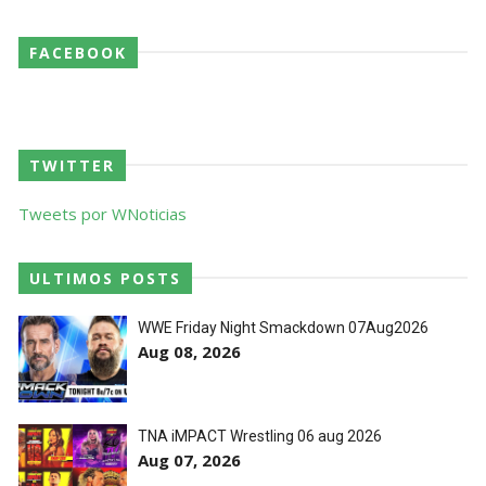
no Underground Match
SCSA867
-
Aug 06 2026
FACEBOOK
WWE: Bianca Belair e Montez Ford dão as boas-
vindas ao primeiro filho
TWITTER
SCSA867
-
Aug 05 2026
Tweets por WNoticias
WWE: WWE anuncia estreia histórica do Raw na
ULTIMOS POSTS
Irlanda
SCSA867
-
Aug 08 2026
WWE Friday Night Smackdown 07Aug2026
Aug 08, 2026
TNA iMPACT Wrestling 06 aug 2026
Aug 07, 2026