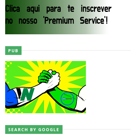
WWE: Brock Lesnar deverá estar presente na
WrestleMania 43
SCSA867
-
Aug 07 2026
WWE: Netflix censura segmento entre Becky
Lynch e Liv Morgan no Raw
PUB
SCSA867
-
Aug 07 2026
Estreia no Main Roster à vista? WWE regista
marca "Vice City" para Lola Vice
SCSA867
-
Aug 07 2026
Recomeço na AEW: Daniel Garcia revela como
Jon Moxley salvou a identidade da empresa
SEARCH BY GOOGLE