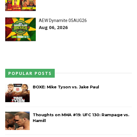
WWE: Possível adversário de Roman Reigns no
México revelado
AEW Dynamite 05AUG26
SCSA867
-
Aug 07 2026
Aug 06, 2026
Agente livre de peso: Kairi Sane revela inúmeras
propostas após saída da WWE e pondera o
próximo passo
SCSA867
-
Aug 07 2026
POPULAR POSTS
BOXE: Mike Tyson vs. Jake Paul
WWE: Regresso de Stephanie Vaquer foi adiado
por várias semanas
SCSA867
-
Aug 06 2026
Thoughts on MMA #19: UFC 130: Rampage vs.
Hamill
ESTAGNAÇÃO NO MAIN EVENT? Triple H