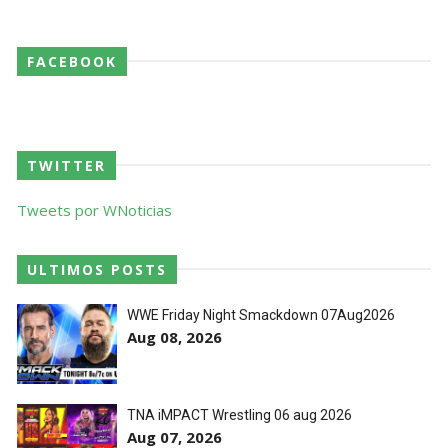
junto dos fãs
SCSA867
-
Aug 07 2026
FACEBOOK
Drama no SummerSlam 2026: WWE esteve perto
de interromper combate de Brie Bella após
lesão grave no ombro
SCSA867
-
Aug 07 2026
TWITTER
Tweets por WNoticias
WWE: Nikki Bella não quer continuar na WWE
sem Brie Bella
SCSA867
-
Aug 07 2026
ULTIMOS POSTS
WWE Friday Night Smackdown 07Aug2026
Aug 08, 2026
AEW: Samoa Joe faz tease de regresso no All In
SCSA867
-
Aug 07 2026
TNA iMPACT Wrestling 06 aug 2026
Aug 07, 2026