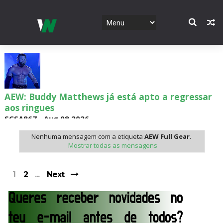
AEW: Buddy Matthews já está apto a regressar
aos ringues
SCSA867
-
Aug 08 2026
Nenhuma mensagem com a etiqueta
AEW Full Gear
.
Mostrar todas as mensagens
TNA: Elayna Black desafia Xia Brookside para
combate pelo título no Lockdown
1
2
Next
SCSA867
-
Aug 08 2026