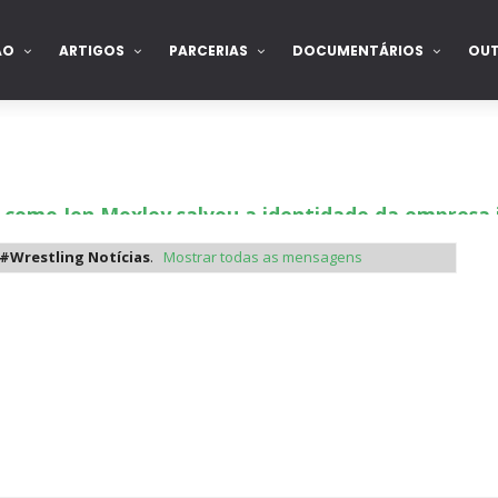
ÃO
ARTIGOS
PARCERIAS
DOCUMENTÁRIOS
OU
 como Jon Moxley salvou a identidade da empresa 
#Wrestling Notícias
.
Mostrar todas as mensagens
 perto de interromper combate de Brie Bella ap
a WWE sem Brie Bella