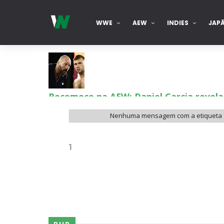
WWE
AEW
INDIES
JAP
Recomeço na AEW: Daniel Garcia revela
SCSA867
-
Aug 07 2026
Nenhuma mensagem com a etiqueta
Drama no SummerSlam 2026: WWE esteve
1
SCSA867
-
Aug 07 2026
WWE: Nikki Bella não quer continuar n
SCSA867
-
Aug 07 2026