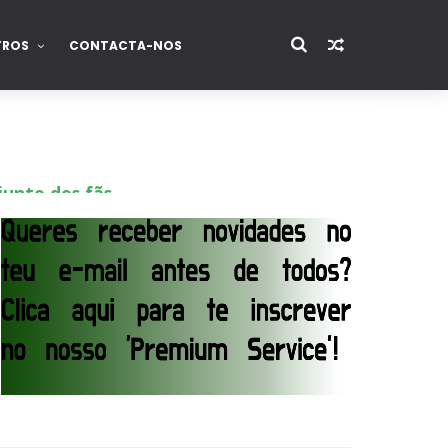
TROS
CONTACTA-NOS
junto dos fãs
ós lesão grave no ombro