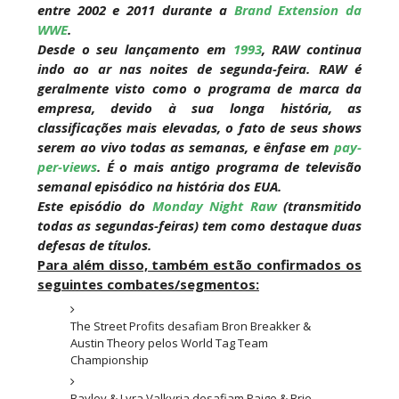
entre 2002 e 2011 durante a
Brand Extension da
lesão grave no ombro
WWE
.
SCSA867
-
Aug 07 2026
Desde o seu lançamento em
1993
, RAW continua
indo ao ar nas noites de segunda-feira. RAW é
geralmente visto como o programa de marca da
WWE: Nikki Bella não quer continuar na WWE
empresa, devido à sua longa história, as
sem Brie Bella
classificações mais elevadas, o fato de seus shows
SCSA867
-
Aug 07 2026
serem ao vivo todas as semanas, e ênfase em
pay-
per-views
. É o mais antigo programa de televisão
semanal episódico na história dos EUA.
Este episódio do
Monday Night Raw
(transmitido
AEW: Samoa Joe faz tease de regresso no All In
todas as segundas-feiras) tem como destaque duas
SCSA867
-
Aug 07 2026
defesas de títulos
.
Para além disso, também estão confirmados os
seguintes combates/segmentos:
The Street Profits desafiam Bron Breakker &
WWE: Possível adversário de Roman Reigns no
Austin Theory pelos World Tag Team
México revelado
Championship
SCSA867
-
Aug 07 2026
Bayley & Lyra Valkyria desafiam Paige & Brie