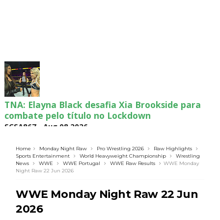
TNA: Elayna Black desafia Xia Brookside para
combate pelo título no Lockdown
SCSA867
-
Aug 08 2026
Home
Monday Night Raw
Pro Wrestling 2026
Raw Highlights
Sports Entertainment
World Heavyweight Championship
Wrestling
News
WWE
WWE Portugal
WWE Raw Results
WWE Monday
WWE: Brock Lesnar deverá estar presente na
Night Raw 22 Jun 2026
WrestleMania 43
SCSA867
-
Aug 07 2026
WWE Monday Night Raw 22 Jun
2026