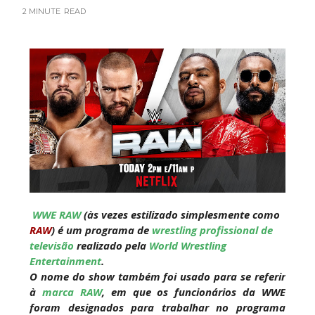
2 MINUTE
READ
WWE: Netflix censura segmento entre Becky
Lynch e Liv Morgan no Raw
SCSA867
-
Aug 07 2026
Estreia no Main Roster à vista? WWE regista
marca "Vice City" para Lola Vice
SCSA867
-
Aug 07 2026
Recomeço na AEW: Daniel Garcia revela como
WWE RAW
(às vezes estilizado simplesmente como
Jon Moxley salvou a identidade da empresa
RAW
) é um programa de
wrestling profissional de
junto dos fãs
televisão
realizado pela
World Wrestling
SCSA867
-
Aug 07 2026
Entertainment
.
O nome do show também foi usado para se referir
à
marca RAW
, em que os funcionários da WWE
Drama no SummerSlam 2026: WWE esteve perto
foram designados para trabalhar no programa
de interromper combate de Brie Bella após