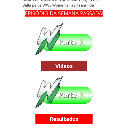
Bella pelos WWE Women’s Tag Team Title
EPISÓDIO DA SEMANA PASSADA!
Agente livre de peso: Kairi Sane revela inúmeras
propostas após saída da WWE e pondera o
próximo passo
SCSA867
-
Aug 07 2026
WWE: Regresso de Stephanie Vaquer foi adiado
por várias semanas
Vídeos
SCSA867
-
Aug 06 2026
ESTAGNAÇÃO NO MAIN EVENT? Triple H
responde a críticas e deixa aviso claro aos
lutadores da WWE
Unknown
-
Aug 06 2026
Resultados