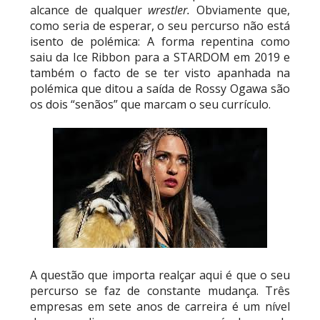
alcance de qualquer
wrestler.
Obviamente que,
como seria de esperar, o seu percurso não está
isento de polémica: A forma repentina como
VIOLÊNCIA DESMEDIDA NO RAW: Jacob Fatu
saiu da Ice Ribbon para a STARDOM em 2019 e
destrói Royce Keys em Street Fight e troca
também o facto de se ter visto apanhada na
gestos tensos com Roman Reigns
polémica que ditou a saída de Rossy Ogawa são
Unknown
-
Aug 05 2026
os dois “senãos” que marcam o seu currículo.
RESPEITO E ALIANÇA NO RAW: Chad Gable e
Penta superam armadilhas de Dominik Mysterio
e JD McDonagh
Unknown
-
Aug 05 2026
DOMÍNIO E PERTURBAÇÃO NO RAW: Bron
Breakker supera Joe Hendry após interferência
e confusão fora do ringue
A questão que importa realçar aqui é que o seu
Unknown
-
Aug 05 2026
percurso se faz de constante mudança. Três
empresas em sete anos de carreira é um nível