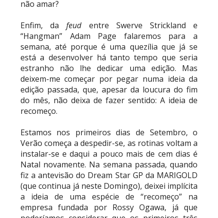
Street Fight com arame farpado
não amar?
Unknown
-
Aug 06 2026
Enfim, da
feud
entre Swerve Strickland e
“Hangman” Adam Page falaremos para a
NOVOS CAMPEÕES DE TRIOS NA AEW: Brody
semana, até porque é uma quezília que já se
King, Bandido e Hangman Page conquistam os
está a desenvolver há tanto tempo que seria
títulos no Grand Slam Mexico
estranho não lhe dedicar uma edição. Mas
Unknown
-
Aug 06 2026
deixem-me começar por pegar numa ideia da
edição passada, que, apesar da loucura do fim
do mês, não deixa de fazer sentido: A ideia de
REVIRAVOLTA SURPREENDENTE NO GRAND
recomeço.
SLAM MEXICO: Persephone supera Kris
Statlander após interferência decisiva de
Estamos nos primeiros dias de Setembro, o
Hikaru Shida
Verão começa a despedir-se, as rotinas voltam a
Unknown
-
Aug 06 2026
instalar-se e daqui a pouco mais de cem dias é
Natal novamente. Na semana passada, quando
TRIUNFO LENDÁRIO EM CIDADE DO MÉXICO:
fiz a antevisão do Dream Star GP da MARIGOLD
Jericho, Místico e Darby Allin superam The Don
(que continua já neste Domingo), deixei implícita
Callis Family no Grand Slam Mexico
a ideia de uma espécie de “recomeço” na
Unknown
-
Aug 06 2026
empresa fundada por Rossy Ogawa, já que