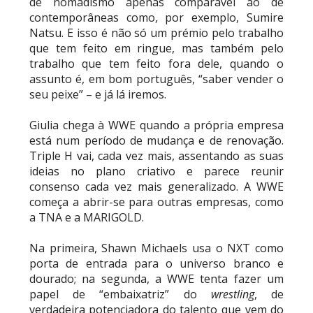
de nomadismo apenas comparável ao de
WWE: Netflix censura segmento entre Becky
contemporâneas como, por exemplo, Sumire
Lynch e Liv Morgan no Raw
Natsu. E isso é não só um prémio pelo trabalho
SCSA867
-
Aug 07 2026
que tem feito em ringue, mas também pelo
trabalho que tem feito fora dele, quando o
assunto é, em bom português, “saber vender o
seu peixe” – e já lá iremos.
Estreia no Main Roster à vista? WWE regista
marca "Vice City" para Lola Vice
Giulia chega à WWE quando a própria empresa
SCSA867
-
Aug 07 2026
está num período de mudança e de renovação.
Triple H vai, cada vez mais, assentando as suas
ideias no plano criativo e parece reunir
consenso cada vez mais generalizado. A WWE
Recomeço na AEW: Daniel Garcia revela como
começa a abrir-se para outras empresas, como
Jon Moxley salvou a identidade da empresa
a TNA e a MARIGOLD.
junto dos fãs
SCSA867
-
Aug 07 2026
Na primeira, Shawn Michaels usa o NXT como
porta de entrada para o universo branco e
dourado; na segunda, a WWE tenta fazer um
Drama no SummerSlam 2026: WWE esteve perto
papel de “embaixatriz” do
wrestling
, de
de interromper combate de Brie Bella após
verdadeira potenciadora do talento que vem do