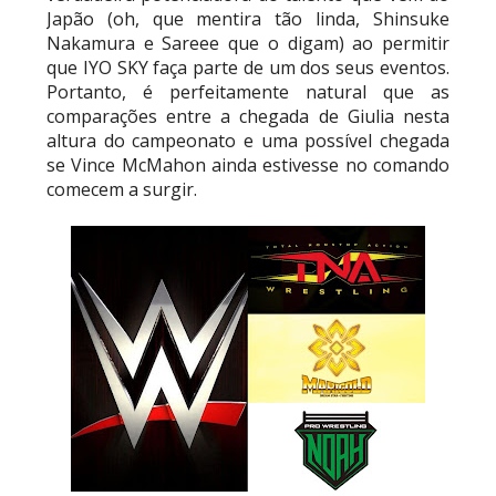
lesão grave no ombro
Japão (oh, que mentira tão linda, Shinsuke
SCSA867
-
Aug 07 2026
Nakamura e Sareee que o digam) ao permitir
que IYO SKY faça parte de um dos seus eventos.
Portanto, é perfeitamente natural que as
WWE: Nikki Bella não quer continuar na WWE
comparações entre a chegada de Giulia nesta
sem Brie Bella
altura do campeonato e uma possível chegada
SCSA867
-
Aug 07 2026
se Vince McMahon ainda estivesse no comando
comecem a surgir.
AEW: Samoa Joe faz tease de regresso no All In
SCSA867
-
Aug 07 2026