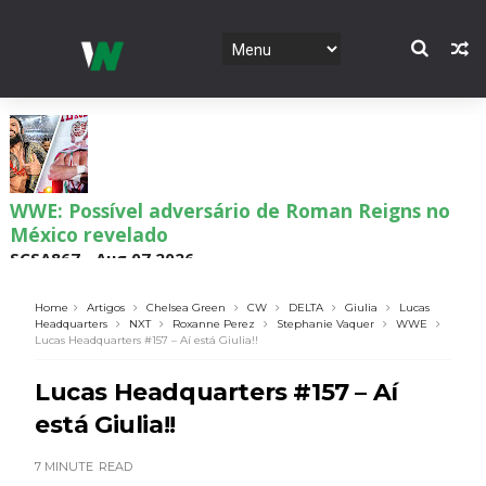
WWE: Possível adversário de Roman Reigns no
México revelado
SCSA867
-
Aug 07 2026
Home
Artigos
Chelsea Green
CW
DELTA
Giulia
Lucas
Headquarters
NXT
Roxanne Perez
Stephanie Vaquer
WWE
Lucas Headquarters #157 – Aí está Giulia!!
Agente livre de peso: Kairi Sane revela inúmeras
propostas após saída da WWE e pondera o
Lucas Headquarters #157 – Aí
próximo passo
está Giulia!!
SCSA867
-
Aug 07 2026
7 MINUTE
READ