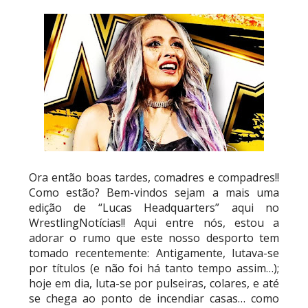
WWE: Regresso de Stephanie Vaquer foi adiado
por várias semanas
SCSA867
-
Aug 06 2026
ESTAGNAÇÃO NO MAIN EVENT? Triple H
responde a críticas e deixa aviso claro aos
lutadores da WWE
Unknown
-
Aug 06 2026
Ora então boas tardes, comadres e compadres!!
REGRESSO IMPRESSIONANTE NO RAW: Bully Ray
Como estão? Bem-vindos sejam a mais uma
critica promo de Big Cass e sugere utilização de
edição de “Lucas Headquarters” aqui no
frases icónicas
WrestlingNotícias!! Aqui entre nós, estou a
Unknown
-
Aug 06 2026
adorar o rumo que este nosso desporto tem
tomado recentemente: Antigamente, lutava-se
por títulos (e não foi há tanto tempo assim…);
GUERRA EXTREMA NO GRAND SLAM MEXICO:
hoje em dia, luta-se por pulseiras, colares, e até
Will Ospreay supera Mark Davis num brutal
se chega ao ponto de incendiar casas… como