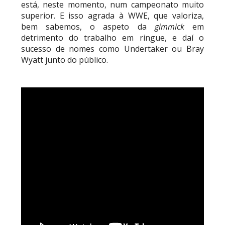
está, neste momento, num campeonato muito
superior. E isso agrada à WWE, que valoriza,
bem sabemos, o aspeto da
gimmick
em
detrimento do trabalho em ringue, e daí o
sucesso de nomes como Undertaker ou Bray
Wyatt junto do público.