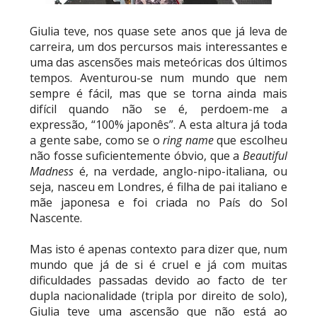
Riders vencem confronto caótico após confusão
entre Adam Copeland e Young Bucks
Giulia teve, nos quase sete anos que já leva de
Unknown
-
Aug 06 2026
carreira, um dos percursos mais interessantes e
uma das ascensões mais meteóricas dos últimos
tempos. Aventurou-se num mundo que nem
WWE: Lola Vice despede-se do NXT após derrota
sempre é fácil, mas que se torna ainda mais
no Underground Match
difícil quando não se é, perdoem-me a
SCSA867
-
Aug 06 2026
expressão, “100% japonês”. A esta altura já toda
a gente sabe, como se o
ring name
que escolheu
não fosse suficientemente óbvio, que a
Beautiful
Madness
é, na verdade, anglo-nipo-italiana, ou
WWE: Bianca Belair e Montez Ford dão as boas-
seja, nasceu em Londres, é filha de pai italiano e
vindas ao primeiro filho
mãe japonesa e foi criada no País do Sol
SCSA867
-
Aug 05 2026
Nascente.
Mas isto é apenas contexto para dizer que, num
mundo que já de si é cruel e já com muitas
WWE: Brock Lesnar confirma que se retirou no
dificuldades passadas devido ao facto de ter
SummerSlam
dupla nacionalidade (tripla por direito de solo),
SCSA867
-
Aug 05 2026
Giulia teve uma ascensão que não está ao