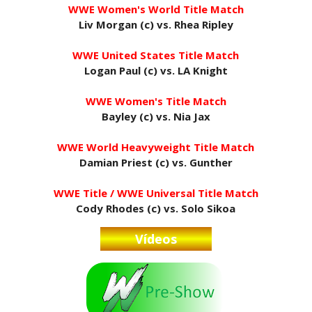
WWE Women's World Title Match
Liv Morgan (c) vs. Rhea Ripley
Drama no SummerSlam 2026: WWE esteve perto
de interromper combate de Brie Bella após
WWE United States Title Match
lesão grave no ombro
Logan Paul (c) vs. LA Knight
SCSA867
-
Aug 07 2026
WWE Women's Title Match
Bayley (c) vs. Nia Jax
WWE: Nikki Bella não quer continuar na WWE
sem Brie Bella
WWE World Heavyweight Title Match
SCSA867
-
Aug 07 2026
Damian Priest (c) vs. Gunther
WWE Title / WWE Universal Title Match
Cody Rhodes (c) vs. Solo Sikoa
AEW: Samoa Joe faz tease de regresso no All In
SCSA867
-
Aug 07 2026
Vídeos
WWE: Possível adversário de Roman Reigns no