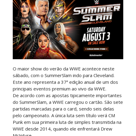
WWE: WWE anuncia estreia histórica do Raw na
Irlanda
SCSA867
-
Aug 08 2026
AEW: Buddy Matthews já está apto a regressar
aos ringues
SCSA867
-
Aug 08 2026
O maior show do verão da WWE acontece neste
sábado, com o SummerSlam indo para Cleveland.
Este ano representa a 37ª edição anual de um dos
TNA: Elayna Black desafia Xia Brookside para
principais eventos premium ao vivo da WWE.
combate pelo título no Lockdown
De acordo com as apostas tipicamente importantes
SCSA867
-
Aug 08 2026
do SummerSlam, a WWE carregou o cartão. São sete
partidas marcadas para o card, sendo seis delas
pelo campeonato. A única luta sem título verá CM
Punk em sua primeira luta de simples transmitida na
WWE: Brock Lesnar deverá estar presente na
WWE desde 2014, quando ele enfrentará Drew
WrestleMania 43
McIntyre.