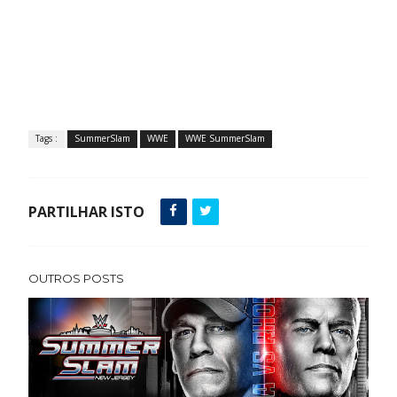
Tags :
SummerSlam
WWE
WWE SummerSlam
PARTILHAR ISTO
OUTROS POSTS