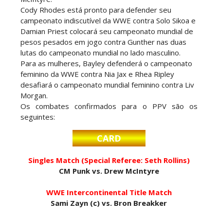
SCSA867
-
Aug 07 2026
Cody Rhodes está pronto para defender seu
campeonato indiscutível da WWE contra Solo Sikoa e
Damian Priest colocará seu campeonato mundial de
pesos pesados ​​em jogo contra Gunther nas duas
WWE: Netflix censura segmento entre Becky
lutas do campeonato mundial no lado masculino.
Lynch e Liv Morgan no Raw
Para as mulheres, Bayley defenderá o campeonato
SCSA867
-
Aug 07 2026
feminino da WWE contra Nia Jax e Rhea Ripley
desafiará o campeonato mundial feminino contra Liv
Morgan.
Os combates confirmados para o PPV são os
Estreia no Main Roster à vista? WWE regista
seguintes:
marca "Vice City" para Lola Vice
SCSA867
-
Aug 07 2026
CARD
Singles Match (Special Referee: Seth Rollins)
CM Punk vs. Drew McIntyre
Recomeço na AEW: Daniel Garcia revela como
Jon Moxley salvou a identidade da empresa
WWE Intercontinental Title Match
junto dos fãs
Sami Zayn (c) vs. Bron Breakker
SCSA867
-
Aug 07 2026