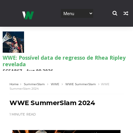
WWE: Possível data de regresso de Rhea Ripley
revelada
SCSA867
-
Aug 09 2026
Home
SummerSlam
WWE
WWE SummerSlam
WWE
SummerSlam 2024
WWE: Roman Reigns anunciado para o Survivor
WWE SummerSlam 2024
Series
SCSA867
-
Aug 09 2026
1 MINUTE
READ