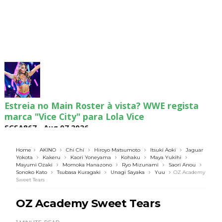
Estreia no Main Roster à vista? WWE regista
marca "Vice City" para Lola Vice
SCSA867
-
Aug 07 2026
Home
AKINO
Chi Chi
Hiroyo Matsumoto
Itsuki Aoki
Jaguar
Yokota
Kakeru
Kaori Yoneyama
Kohaku
Maya Yukihi
Mayumi Ozaki
Momoka Hanazono
Ryo Mizunami
Saori Anou
Recomeço na AEW: Daniel Garcia revela como
Sonoko Kato
Tsubasa Kuragaki
Unagi Sayaka
Yuu
OZ Academy
Jon Moxley salvou a identidade da empresa
Sweet Tears
junto dos fãs
OZ Academy Sweet Tears
SCSA867
-
Aug 07 2026