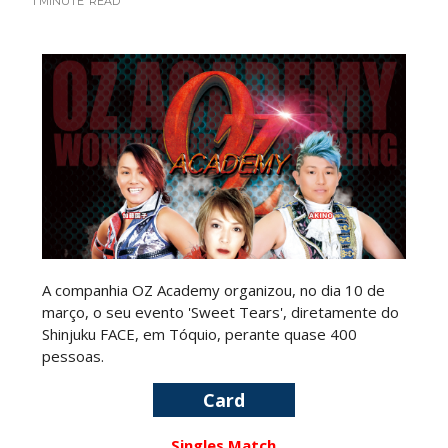
1 MINUTE
READ
Drama no SummerSlam 2026: WWE esteve perto
de interromper combate de Brie Bella após
lesão grave no ombro
SCSA867
-
Aug 07 2026
WWE: Nikki Bella não quer continuar na WWE
sem Brie Bella
SCSA867
-
Aug 07 2026
A companhia OZ Academy organizou, no dia 10 de
AEW: Samoa Joe faz tease de regresso no All In
março, o seu evento 'Sweet Tears', diretamente do
SCSA867
-
Aug 07 2026
Shinjuku FACE, em Tóquio, perante quase 400
pessoas.
Card
WWE: Possível adversário de Roman Reigns no
Singles Match
México revelado