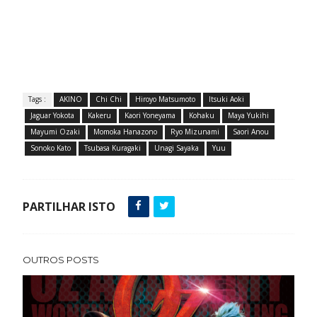
Tags :
AKINO
Chi Chi
Hiroyo Matsumoto
Itsuki Aoki
Jaguar Yokota
Kakeru
Kaori Yoneyama
Kohaku
Maya Yukihi
Mayumi Ozaki
Momoka Hanazono
Ryo Mizunami
Saori Anou
Sonoko Kato
Tsubasa Kuragaki
Unagi Sayaka
Yuu
PARTILHAR ISTO
OUTROS POSTS