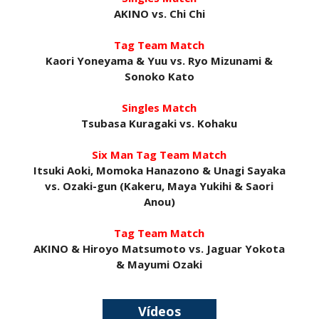
AKINO vs. Chi Chi
SCSA867
-
Aug 07 2026
Tag Team Match
Kaori Yoneyama & Yuu vs. Ryo Mizunami &
Sonoko Kato
Agente livre de peso: Kairi Sane revela inúmeras
propostas após saída da WWE e pondera o
Singles Match
próximo passo
Tsubasa Kuragaki vs. Kohaku
SCSA867
-
Aug 07 2026
Six Man Tag Team Match
Itsuki Aoki, Momoka Hanazono & Unagi Sayaka
WWE: Regresso de Stephanie Vaquer foi adiado
vs. Ozaki-gun (Kakeru, Maya Yukihi & Saori
por várias semanas
Anou)
SCSA867
-
Aug 06 2026
Tag Team Match
AKINO & Hiroyo Matsumoto vs. Jaguar Yokota
& Mayumi Ozaki
ESTAGNAÇÃO NO MAIN EVENT? Triple H
responde a críticas e deixa aviso claro aos
lutadores da WWE
Vídeos
Unknown
-
Aug 06 2026