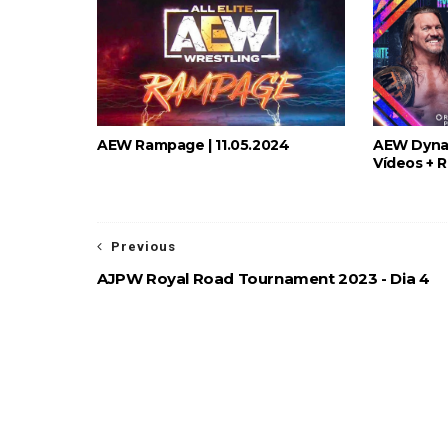
WWE: WWE anuncia estreia histórica do
SCSA867
-
Aug 08 2026
AEW Rampage | 11.05.2024
AEW Dynam
Vídeos + 
Previous
AJPW Royal Road Tournament 2023 - Dia 4