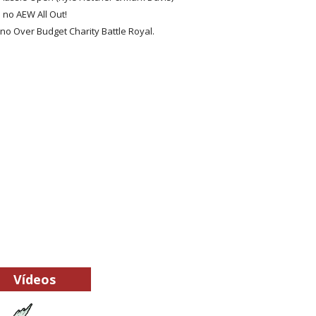
 no AEW All Out!
no Over Budget Charity Battle Royal.
: Will Ospreay supera Mark Davis num brutal S
dy King, Bandido e Hangman Page conquistam os 
SLAM MEXICO: Persephone supera Kris Statlander
 Jericho, Místico e Darby Allin superam The Don
Vídeos
letcher supera Speedball Mike Bailey em combat