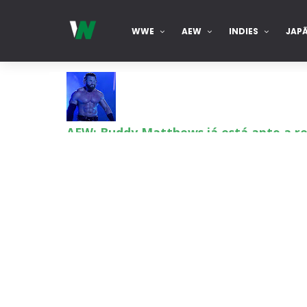
WWE
AEW
INDIES
JAP
AEW: Buddy Matthews já está apto a re
SCSA867
-
Aug 08 2026
TNA: Elayna Black desafia Xia Brooksi
SCSA867
-
Aug 08 2026
WWE: Brock Lesnar deverá estar prese
SCSA867
-
Aug 07 2026