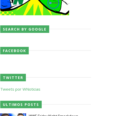
SEARCH BY GOOGLE
 o próximo passo
FACEBOOK
TWITTER
Tweets por WNoticias
ores da WWE
ULTIMOS POSTS
o de frases icónicas