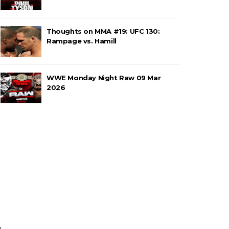
Thoughts on MMA #19: UFC 130:
rawling Birds levam a melhor no Grand
Rampage vs. Hamill
WWE Monday Night Raw 09 Mar
a no Grand Slam Mexico e é
2026
o entre Adam Copeland e Young Bucks