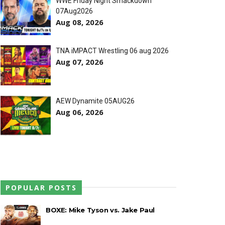
WWE Friday Night Smackdown
07Aug2026
Aug 08, 2026
treet Fight com arame farpado
TNA iMPACT Wrestling 06 aug 2026
Aug 07, 2026
títulos no Grand Slam Mexico
AEW Dynamite 05AUG26
Aug 06, 2026
 após interferência decisiva de
 Callis Family no Grand Slam Mexico
POPULAR POSTS
BOXE: Mike Tyson vs. Jake Paul
e brutal no Grand Slam Mexico