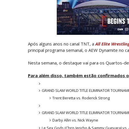
AEW: Samoa Joe faz tease de regresso no
SCSA867
-
Aug 07 2026
WWE: Possível adversário de Roman Rei
SCSA867
-
Aug 07 2026
Após alguns anos no canal TNT, a
All Elite Wrestlin
principal programa semanal, o AEW Dynamite no c
Agente livre de peso: Kairi Sane revel
SCSA867
-
Aug 07 2026
Nesta semana, o destaque vai para os Quartos-de-
Para além disso, também estão confirmados 
WWE: Regresso de Stephanie Vaquer foi
SCSA867
-
Aug 06 2026
GRAND SLAM WORLD TITLE ELIMINATOR TOURNAM
Trent Beretta vs. Roderick Strong
ESTAGNAÇÃO NO MAIN EVENT? Triple H re
Unknown
-
Aug 06 2026
GRAND SLAM WORLD TITLE ELIMINATOR TOURNAM
Darby Allin vs. Nick Wayne
REGRESSO IMPRESSIONANTE NO RAW: Bully
Le Sex Gods (Chris Jericho & Sammy Guevara) vs. 