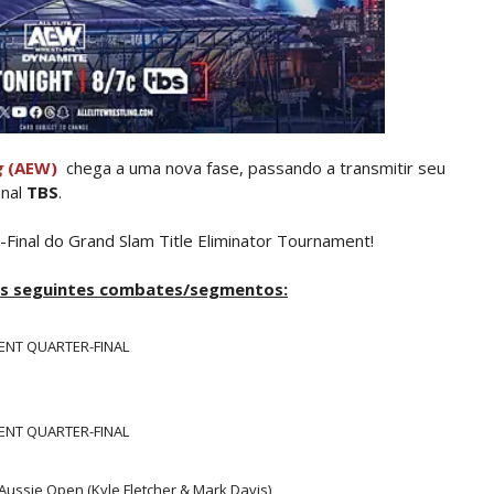
 All In
gns no México revelado
g
(AEW)
chega a uma nova fase, passando a transmitir seu
anal
TBS
.
a inúmeras propostas após saída da WWE e pondera
Final do Grand Slam Title Eliminator Tournament!
os seguintes combates/segmentos:
 adiado por várias semanas
ENT QUARTER-FINAL
sponde a críticas e deixa aviso claro aos lutad
ENT QUARTER-FINAL
 Ray critica promo de Big Cass e sugere utilizaçã
Aussie Open (Kyle Fletcher & Mark Davis)