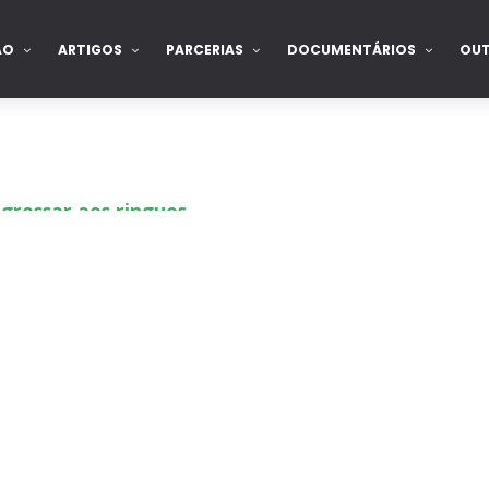
ÃO
ARTIGOS
PARCERIAS
DOCUMENTÁRIOS
OU
gressar aos ringues
de para combate pelo título no Lockdown
nte na WrestleMania 43