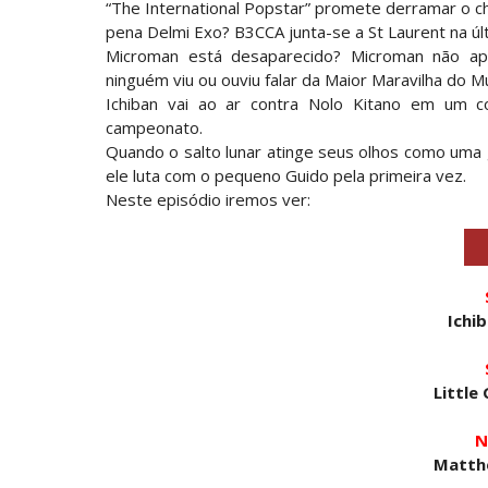
“The International Popstar” promete derramar o 
Unknown
-
Aug 06 2026
pena Delmi Exo? B3CCA junta-se a St Laurent na úl
Microman está desaparecido? Microman não ap
ninguém viu ou ouviu falar da Maior Maravilha do M
GUERRA EXTREMA NO GRAND SLAM MEXICO
Ichiban vai ao ar contra Nolo Kitano em um 
Unknown
-
Aug 06 2026
campeonato.
Quando o salto lunar atinge seus olhos como uma 
ele luta com o pequeno Guido pela primeira vez.
NOVOS CAMPEÕES DE TRIOS NA AEW: Bro
Neste episódio iremos ver:
Unknown
-
Aug 06 2026
REVIRAVOLTA SURPREENDENTE NO GRAND 
Hikaru Shida
Ichi
Unknown
-
Aug 06 2026
TRIUNFO LENDÁRIO EM CIDADE DO MÉXICO:
Little
Unknown
-
Aug 06 2026
N
Matthe
RETENÇÃO DRAMÁTICA DO TÍTULO: Kyle F