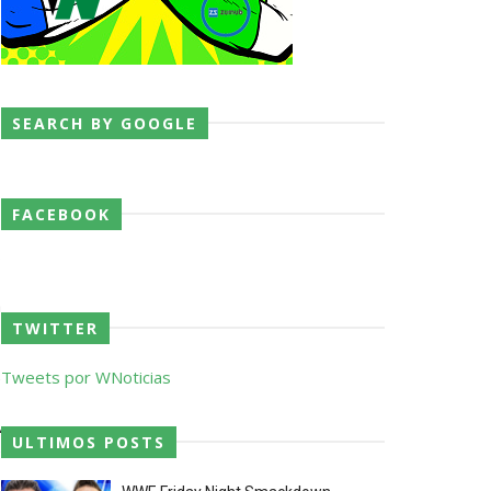
SEARCH BY GOOGLE
 o próximo passo
FACEBOOK
o
á
TWITTER
o
Tweets por WNoticias
é
ores da WWE
A
ULTIMOS POSTS
e
o de frases icónicas