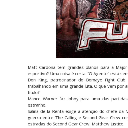
AEW: Samoa Joe faz tease de regresso no
SCSA867
-
Aug 07 2026
WWE: Possível adversário de Roman Rei
SCSA867
-
Aug 07 2026
Agente livre de peso: Kairi Sane revel
SCSA867
-
Aug 07 2026
Matt Cardona tem grandes planos para a Major 
esportivo? Uma coisa é certa: “O Agente” está se
WWE: Regresso de Stephanie Vaquer foi
Don King, patrocinador do Bomaye Fight Clu
SCSA867
-
Aug 06 2026
trabalhando em uma grande luta. O que vem por aí 
título?
Mance Warner faz lobby para uma das partidas
ESTAGNAÇÃO NO MAIN EVENT? Triple H re
estranho.
Unknown
-
Aug 06 2026
Salina de la Renta exige a atenção do chefe da
guerra entre The Calling e Second Gear Crew con
estradas do Second Gear Crew, Matthew Justice.
REGRESSO IMPRESSIONANTE NO RAW: Bully