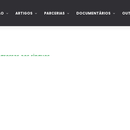
ÃO
ARTIGOS
PARCERIAS
DOCUMENTÁRIOS
OU
gressar aos ringues
de para combate pelo título no Lockdown
nte na WrestleMania 43