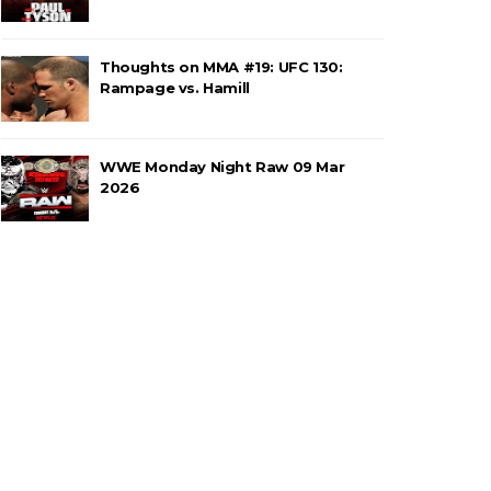
Thoughts on MMA #19: UFC 130:
rawling Birds levam a melhor no Grand
Rampage vs. Hamill
WWE Monday Night Raw 09 Mar
a no Grand Slam Mexico e é
2026
o entre Adam Copeland e Young Bucks