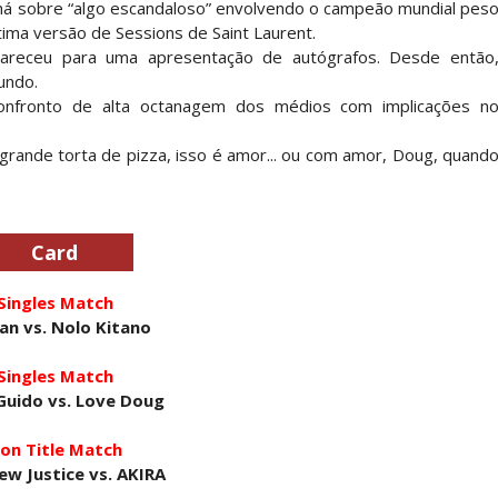
chá sobre “algo escandaloso” envolvendo o campeão mundial pes
tima versão de Sessions de Saint Laurent.
areceu para uma apresentação de autógrafos. Desde então
undo.
: Will Ospreay supera Mark Davis num brutal S
confronto de alta octanagem dos médios com implicações n
grande torta de pizza, isso é amor... ou com amor, Doug, quand
dy King, Bandido e Hangman Page conquistam os 
Card
SLAM MEXICO: Persephone supera Kris Statlander
Singles Match
ban vs. Nolo Kitano
Singles Match
 Jericho, Místico e Darby Allin superam The Don
 Guido vs. Love Doug
on Title Match
w Justice vs. AKIRA
letcher supera Speedball Mike Bailey em combat