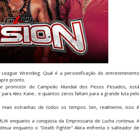
 All In
gns no México revelado
a inúmeras propostas após saída da WWE e pondera
League Wrestling. Qual é a personificação do entreteniment
mpre pronto.
 adiado por várias semanas
b e promotor do Campeão Mundial dos Pesos Pesados, est
para Alex Kane... e quantos zeros faltam para a grande luta pel
 mais estranhas de todos os tempos. Sim, realmente, isso 
sponde a críticas e deixa aviso claro aos lutad
 MLW enquanto a conquista da Empressaria de Lucha continua. 
tinua enquanto o “Death Fighter” Akira enfrenta o salteador d
 Ray critica promo de Big Cass e sugere utilizaçã