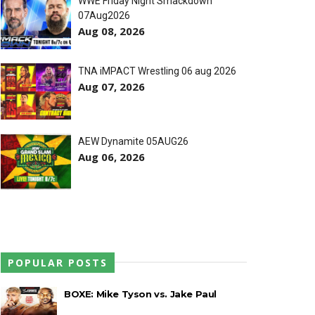
WWE Friday Night Smackdown
o
07Aug2026
Aug 08, 2026
,
treet Fight com arame farpado
o
TNA iMPACT Wrestling 06 aug 2026
Aug 07, 2026
o
títulos no Grand Slam Mexico
AEW Dynamite 05AUG26
Aug 06, 2026
 após interferência decisiva de
 Callis Family no Grand Slam Mexico
POPULAR POSTS
BOXE: Mike Tyson vs. Jake Paul
e brutal no Grand Slam Mexico