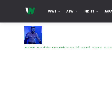
WWE
AEW
INDIES
JAP
AEW: Buddy Matthews já está apto a re
SCSA867
-
Aug 08 2026
TNA: Elayna Black desafia Xia Brooksi
SCSA867
-
Aug 08 2026
WWE: Brock Lesnar deverá estar prese
SCSA867
-
Aug 07 2026