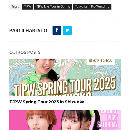
Tags :
TJPW
TJPW Live Tour in Spring
Tokyo Joshi Pro-Wrestling
ESTAGNAÇÃO NO MAIN EVENT? Triple H
responde a críticas e deixa aviso claro aos
PARTILHAR ISTO
lutadores da WWE
Unknown
-
Aug 06 2026
OUTROS POSTS
REGRESSO IMPRESSIONANTE NO RAW: Bully Ray
critica promo de Big Cass e sugere utilização de
frases icónicas
Unknown
-
Aug 06 2026
GUERRA EXTREMA NO GRAND SLAM MEXICO:
Will Ospreay supera Mark Davis num brutal
TJPW Spring Tour 2025 In Shizuoka
Street Fight com arame farpado
Unknown
-
Aug 06 2026