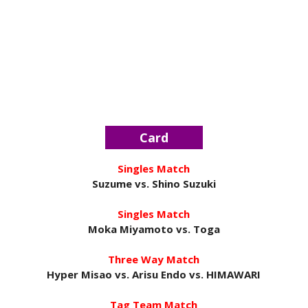
SCSA867
-
Aug 08 2026
WWE: Brock Lesnar deverá estar presente na
WrestleMania 43
SCSA867
-
Aug 07 2026
Card
WWE: Netflix censura segmento entre Becky
Lynch e Liv Morgan no Raw
Singles Match
SCSA867
-
Aug 07 2026
Suzume vs. Shino Suzuki
Singles Match
Moka Miyamoto vs. Toga
Estreia no Main Roster à vista? WWE regista
marca "Vice City" para Lola Vice
Three Way Match
SCSA867
-
Aug 07 2026
Hyper Misao vs. Arisu Endo vs. HIMAWARI
Tag Team Match