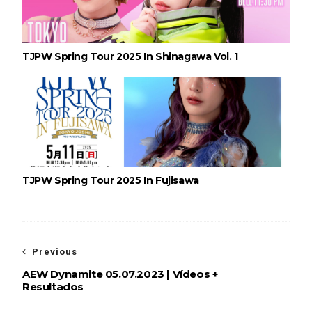
NOVOS CAMPEÕES DE TRIOS NA AEW: Brody
King, Bandido e Hangman Page conquistam os
títulos no Grand Slam Mexico
Unknown
-
Aug 06 2026
TJPW Spring Tour 2025 In Shinagawa Vol. 1
REVIRAVOLTA SURPREENDENTE NO GRAND
SLAM MEXICO: Persephone supera Kris
Statlander após interferência decisiva de
Hikaru Shida
Unknown
-
Aug 06 2026
TJPW Spring Tour 2025 In Fujisawa
TRIUNFO LENDÁRIO EM CIDADE DO MÉXICO:
Jericho, Místico e Darby Allin superam The Don
Callis Family no Grand Slam Mexico
Unknown
-
Aug 06 2026
Previous
AEW Dynamite 05.07.2023 | Vídeos +
RETENÇÃO DRAMÁTICA DO TÍTULO: Kyle
Resultados
Fletcher supera Speedball Mike Bailey em