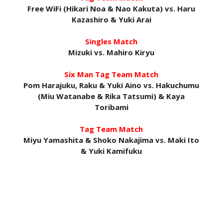
Free WiFi (Hikari Noa & Nao Kakuta) vs. Haru
Recomeço na AEW: Daniel Garcia revela como
Kazashiro & Yuki Arai
Jon Moxley salvou a identidade da empresa
junto dos fãs
Singles Match
SCSA867
-
Aug 07 2026
Mizuki vs. Mahiro Kiryu
Six Man Tag Team Match
Drama no SummerSlam 2026: WWE esteve perto
Pom Harajuku, Raku & Yuki Aino vs. Hakuchumu
de interromper combate de Brie Bella após
(Miu Watanabe & Rika Tatsumi) & Kaya
lesão grave no ombro
Toribami
SCSA867
-
Aug 07 2026
Tag Team Match
Miyu Yamashita & Shoko Nakajima vs. Maki Ito
WWE: Nikki Bella não quer continuar na WWE
& Yuki Kamifuku
sem Brie Bella
SCSA867
-
Aug 07 2026
AEW: Samoa Joe faz tease de regresso no All In