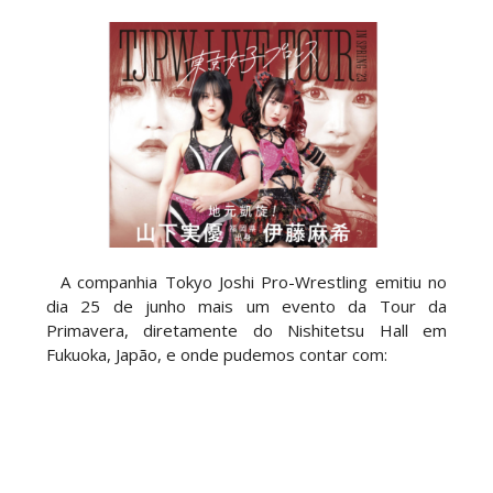
WWE: Roman Reigns anunciado para o Survivor
Series
SCSA867
-
Aug 09 2026
WWE: WWE anuncia estreia histórica do Raw na
Irlanda
SCSA867
-
Aug 08 2026
A companhia Tokyo Joshi Pro-Wrestling emitiu no
AEW: Buddy Matthews já está apto a regressar
dia 25 de junho mais um evento da Tour da
aos ringues
Primavera, diretamente do
Nishitetsu Hall
em
SCSA867
-
Aug 08 2026
Fukuoka, Japão, e onde pudemos contar com:
TNA: Elayna Black desafia Xia Brookside para
combate pelo título no Lockdown