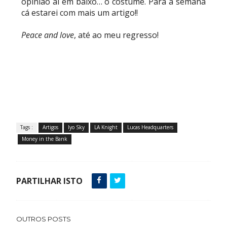
opinião aí em baixo… o costume. Para a semana
cá estarei com mais um artigo!!
Peace and love
, até ao meu regresso!
Tags :
Artigos
Iyo Sky
LA Knight
Lucas Headquarters
Money in the Bank
PARTILHAR ISTO
OUTROS POSTS