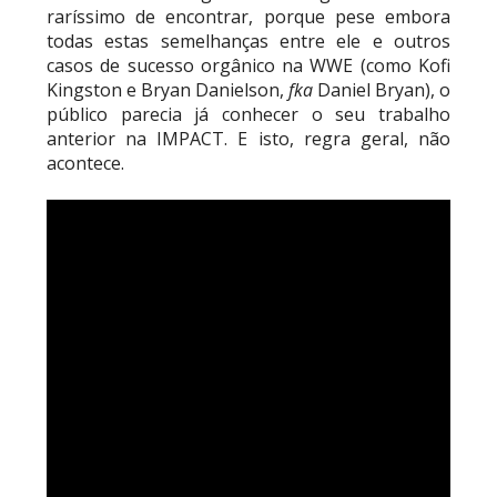
raríssimo de encontrar, porque pese embora
todas estas semelhanças entre ele e outros
casos de sucesso orgânico na WWE (como Kofi
Kingston e Bryan Danielson,
fka
Daniel Bryan), o
público parecia já conhecer o seu trabalho
anterior na IMPACT. E isto, regra geral, não
acontece.