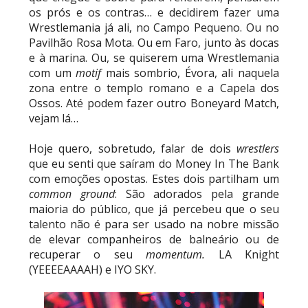
Riders vencem confronto caótico após confusão
os prós e os contras… e decidirem fazer uma
entre Adam Copeland e Young Bucks
Wrestlemania já ali, no Campo Pequeno. Ou no
Unknown
-
Aug 06 2026
Pavilhão Rosa Mota. Ou em Faro, junto às docas
e à marina. Ou, se quiserem uma Wrestlemania
com um
motif
mais sombrio, Évora, ali naquela
WWE: Lola Vice despede-se do NXT após derrota
zona entre o templo romano e a Capela dos
no Underground Match
Ossos. Até podem fazer outro Boneyard Match,
SCSA867
-
Aug 06 2026
vejam lá…
Hoje quero, sobretudo, falar de dois
wrestlers
que eu senti que saíram do Money In The Bank
WWE: Bianca Belair e Montez Ford dão as boas-
com emoções opostas. Estes dois partilham um
vindas ao primeiro filho
common ground
: São adorados pela grande
SCSA867
-
Aug 05 2026
maioria do público, que já percebeu que o seu
talento não é para ser usado na nobre missão
de elevar companheiros de balneário ou de
recuperar o seu
momentum.
LA Knight
(YEEEEAAAAH) e IYO SKY.