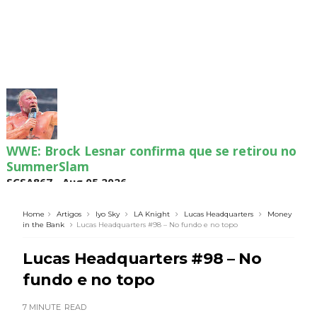
WWE: Brock Lesnar confirma que se retirou no
SummerSlam
SCSA867
-
Aug 05 2026
Home
Artigos
Iyo Sky
LA Knight
Lucas Headquarters
Money
in the Bank
Lucas Headquarters #98 – No fundo e no topo
VIOLÊNCIA DESMEDIDA NO RAW: Jacob Fatu
Lucas Headquarters #98 – No
destrói Royce Keys em Street Fight e troca
gestos tensos com Roman Reigns
fundo e no topo
Unknown
-
Aug 05 2026
7 MINUTE
READ