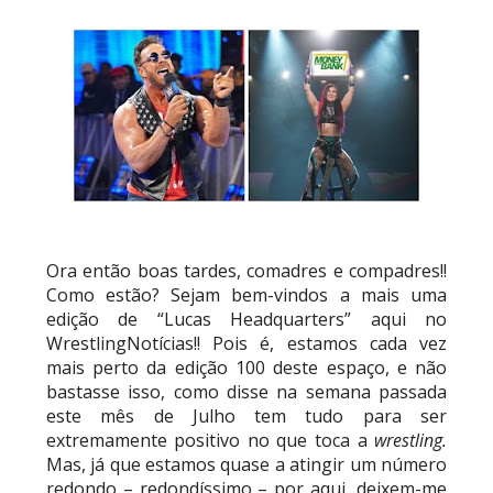
RESPEITO E ALIANÇA NO RAW: Chad Gable e
Penta superam armadilhas de Dominik Mysterio
e JD McDonagh
Unknown
-
Aug 05 2026
DOMÍNIO E PERTURBAÇÃO NO RAW: Bron
Breakker supera Joe Hendry após interferência
e confusão fora do ringue
Unknown
-
Aug 05 2026
Ora então boas tardes, comadres e compadres!!
Como estão? Sejam bem-vindos a mais uma
edição de “Lucas Headquarters” aqui no
NOVA ERA NO RAW: Oba Femi reflete sobre
WrestlingNotícias!! Pois é, estamos cada vez
guerra com Brock Lesnar e deixa aviso a todo o
mais perto da edição 100 deste espaço, e não
balneário da WWE
bastasse isso, como disse na semana passada
Unknown
-
Aug 05 2026
este mês de Julho tem tudo para ser
extremamente positivo no que toca a
wrestling.
Mas, já que estamos quase a atingir um número
TENSÃO E REGRESSOS IMPACTANTES NO RAW:
redondo – redondíssimo – por aqui, deixem-me
Becky Lynch e Stephanie Vaquer interrompem