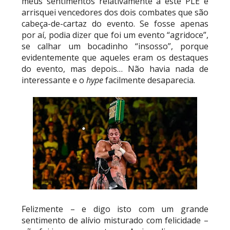
meus sentimentos relativamente a este PLE e
AEW: AEW anuncia data e local do
arrisquei vencedores dos dois combates que são
WrestleDream
cabeça-de-cartaz do evento. Se fosse apenas
SCSA867
-
Aug 04 2026
por aí, podia dizer que foi um evento “agridoce”,
se calhar um bocadinho “insosso”, porque
evidentemente que aqueles eram os destaques
do evento, mas depois… Não havia nada de
ESTAGNAÇÃO NO MAIN EVENT? Triple H
interessante e o
hype
facilmente desaparecia.
responde a críticas e deixa aviso claro aos
lutadores da WWE
Unknown
-
Aug 06 2026
REGRESSO IMPRESSIONANTE NO RAW: Bully Ray
critica promo de Big Cass e sugere utilização de
frases icónicas
Unknown
-
Aug 06 2026
GUERRA EXTREMA NO GRAND SLAM MEXICO:
Felizmente – e digo isto com um grande
Will Ospreay supera Mark Davis num brutal
sentimento de alívio misturado com felicidade –
Street Fight com arame farpado