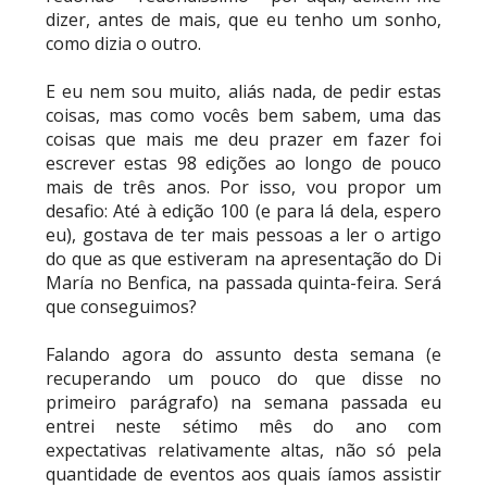
dizer, antes de mais, que eu tenho um sonho,
celebração do The Judgment Day
como dizia o outro.
Unknown
-
Aug 05 2026
E eu nem sou muito, aliás nada, de pedir estas
coisas, mas como vocês bem sabem, uma das
WWE: Possível adversário de Roman Reigns no
coisas que mais me deu prazer em fazer foi
Money in the Bank
escrever estas 98 edições ao longo de pouco
SCSA867
-
Aug 05 2026
mais de três anos. Por isso, vou propor um
desafio: Até à edição 100 (e para lá dela, espero
eu), gostava de ter mais pessoas a ler o artigo
do que as que estiveram na apresentação do Di
WWE: Lesão de Brie Bella poderá afetar
María no Benfica, na passada quinta-feira. Será
regresso de AJ Lee
que conseguimos?
SCSA867
-
Aug 04 2026
Falando agora do assunto desta semana (e
recuperando um pouco do que disse no
primeiro parágrafo) na semana passada eu
VITÓRIA DRAMÁTICA E ATAQUE DESTRUTIVO NO
entrei neste sétimo mês do ano com
RAW: Je'Von Evans supera Ethan Page mas é
expectativas relativamente altas, não só pela
abalroado por Big Cass
quantidade de eventos aos quais íamos assistir
Unknown
-
Aug 04 2026