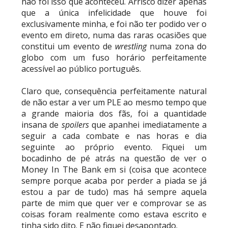
não foi isso que aconteceu. Arrisco dizer apenas
Unknown
-
Aug 06 2026
que a única infelicidade que houve foi
exclusivamente minha, e foi não ter podido ver o
evento em direto, numa das raras ocasiões que
NOVOS CAMPEÕES DE TRIOS NA AEW: Brody
constitui um evento de
wrestling
numa zona do
King, Bandido e Hangman Page conquistam os
globo com um fuso horário perfeitamente
títulos no Grand Slam Mexico
acessível ao público português.
Unknown
-
Aug 06 2026
Claro que, consequência perfeitamente natural
de não estar a ver um PLE ao mesmo tempo que
REVIRAVOLTA SURPREENDENTE NO GRAND
a grande maioria dos fãs, foi a quantidade
SLAM MEXICO: Persephone supera Kris
insana de
spoilers
que apanhei imediatamente a
Statlander após interferência decisiva de
seguir a cada combate e nas horas e dia
Hikaru Shida
seguinte ao próprio evento. Fiquei um
Unknown
-
Aug 06 2026
bocadinho de pé atrás na questão de ver o
Money In The Bank em si (coisa que acontece
TRIUNFO LENDÁRIO EM CIDADE DO MÉXICO:
sempre porque acaba por perder a piada se já
Jericho, Místico e Darby Allin superam The Don
estou a par de tudo) mas há sempre aquela
Callis Family no Grand Slam Mexico
parte de mim que quer ver e comprovar se as
Unknown
-
Aug 06 2026
coisas foram realmente como estava escrito e
tinha sido dito. E não fiquei desapontado.