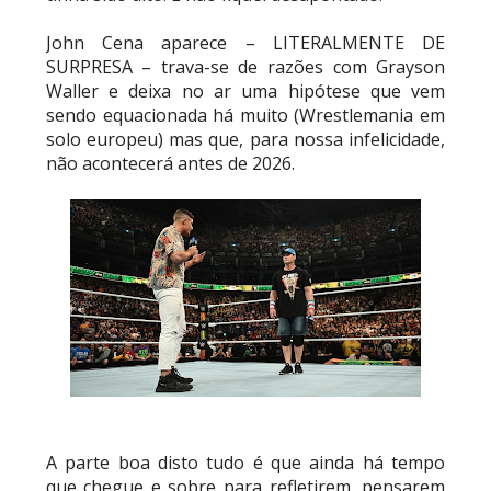
RETENÇÃO DRAMÁTICA DO TÍTULO: Kyle
John Cena aparece – LITERALMENTE DE
Fletcher supera Speedball Mike Bailey em
SURPRESA – trava-se de razões com Grayson
combate brutal no Grand Slam Mexico
Waller e deixa no ar uma hipótese que vem
Unknown
-
Aug 06 2026
sendo equacionada há muito (Wrestlemania em
solo europeu) mas que, para nossa infelicidade,
não acontecerá antes de 2026.
VITÓRIA IMPRESSIONANTE E DESAFIO LANÇADO
PARA O ALL IN: Willow Nightingale e The
Brawling Birds levam a melhor no Grand Slam
Mexico
Unknown
-
Aug 06 2026
VAGA GARANTIDA NO CASINO GAUNTLET:
Andrade El Idolo vence combate de tripla
ameaça no Grand Slam Mexico e é brutalizado
por MJF
Unknown
-
Aug 06 2026
A parte boa disto tudo é que ainda há tempo
CAOS NO GRAND SLAM MEXICO: The Death
que chegue e sobre para refletirem, pensarem