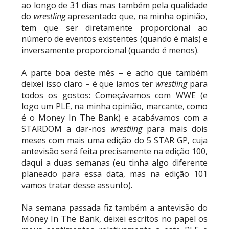
ao longo de 31 dias mas também pela qualidade
do
wrestling
apresentado que, na minha opinião,
tem que ser diretamente proporcional ao
TENSÃO NO RAW: LA Knight confronta Roman
número de eventos existentes (quando é mais) e
Reigns e exige combate pelo World
inversamente proporcional (quando é menos).
Heavyweight Championship
Unknown
-
Aug 04 2026
A parte boa deste mês – e acho que também
deixei isso claro – é que íamos ter
wrestling
para
todos os gostos: Começávamos com WWE (e
WWE: Novidades sobre gravidade da lesão de
logo um PLE, na minha opinião, marcante, como
Brie Bella
é o Money In The Bank) e acabávamos com a
SCSA867
-
Aug 04 2026
STARDOM a dar-nos
wrestling
para mais dois
meses com mais uma edição do 5 STAR GP, cuja
antevisão será feita precisamente na edição 100,
daqui a duas semanas (eu tinha algo diferente
WWE: Jacy Jayne vê as Fatal Influence como a
planeado para essa data, mas na edição 101
versão feminina dos The Shield
vamos tratar desse assunto).
SCSA867
-
Aug 04 2026
Na semana passada fiz também a antevisão do
Money In The Bank, deixei escritos no papel os