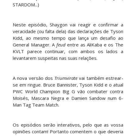
combate brutal no Grand Slam Mexico
STARDOM...)
Unknown
-
Aug 06 2026
Neste episódio, Shaygon vai reagir e confirmar a
VITÓRIA IMPRESSIONANTE E DESAFIO LANÇADO
veracidade (ou falta dela) das declarações de Tyson
PARA O ALL IN: Willow Nightingale e The
Kidd, ao mesmo tempo que lança um desafio ao
Brawling Birds levam a melhor no Grand Slam
General Manager. A
feud
entre as AliKaba e os The
Mexico
KVLT parece continuar, com ambos os lados a
Unknown
-
Aug 06 2026
levantarem suspeitas nas suas relações.
VAGA GARANTIDA NO CASINO GAUNTLET:
Andrade El Idolo vence combate de tripla
A nova versão dos
Triumvirate
vai também estrear-
ameaça no Grand Slam Mexico e é brutalizado
se em ringue. Bruce Bannister, Tyson Kidd e o atual
por MJF
PWC World Champion Big G vão combater contra
Unknown
-
Aug 06 2026
Moisés, Mascara Negra e Damien Sandow num 6-
Man Tag Team Match.
CAOS NO GRAND SLAM MEXICO: The Death
Riders vencem confronto caótico após confusão
entre Adam Copeland e Young Bucks
Os episódios serão interativos, pelo que as vossa
Unknown
-
Aug 06 2026
opiniões contam! Portanto comentem o que deveria