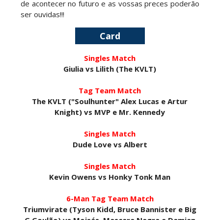
de acontecer no futuro e as vossas preces poderão
ser ouvidas!!!
WWE: Lola Vice despede-se do NXT após derrota
no Underground Match
Card
SCSA867
-
Aug 06 2026
Singles Match
Giulia vs Lilith (The KVLT)
WWE: Bianca Belair e Montez Ford dão as boas-
Tag Team Match
vindas ao primeiro filho
The KVLT ("Soulhunter" Alex Lucas e Artur
SCSA867
-
Aug 05 2026
Knight) vs MVP e Mr. Kennedy
Singles Match
Dude Love vs Albert
WWE: Brock Lesnar confirma que se retirou no
SummerSlam
Singles Match
SCSA867
-
Aug 05 2026
Kevin Owens vs Honky Tonk Man
6-Man Tag Team Match
Triumvirate (Tyson Kidd, Bruce Bannister e Big
VIOLÊNCIA DESMEDIDA NO RAW: Jacob Fatu