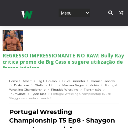
REGRESSO IMPRESSIONANTE NO RAW: Bully Ray
critica promo de Big Cass e sugere utilização de
frases icónicas
Unknown
-
Aug 06 2026
Home
Albert
Big G Goulão
Bruce Bannister
Damien Sandow
Dude Love
Giulia
Lilith
Mascara Negra
Moisés
Portugal
Wrestling Championship
Ringside Wrestling
Transmissão
GUERRA EXTREMA NO GRAND SLAM MEXICO:
Triumvirate
Tyson Kidd
Portugal Wrestling Championship T5 Ep8 -
Will Ospreay supera Mark Davis num brutal
Shaygon aumenta a parada!!
Street Fight com arame farpado
Portugal Wrestling
Unknown
-
Aug 06 2026
Championship T5 Ep8 - Shaygon