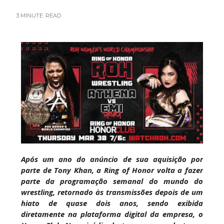
WWE: Brock Lesnar deverá estar presente na
3 MINUTE
READ
WrestleMania 43
SCSA867
-
Aug 07 2026
WWE: Netflix censura segmento entre Becky
Lynch e Liv Morgan no Raw
SCSA867
-
Aug 07 2026
Estreia no Main Roster à vista? WWE regista
marca "Vice City" para Lola Vice
Após um ano do anúncio de sua aquisição por
SCSA867
-
Aug 07 2026
parte de Tony Khan, a Ring of Honor volta a fazer
parte da programação semanal do mundo do
wrestling, retornado às transmissões depois de um
hiato de quase dois anos, sendo exibida
Recomeço na AEW: Daniel Garcia revela como
diretamente na plataforma digital da empresa, o
Jon Moxley salvou a identidade da empresa