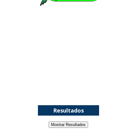
WWE: Possível adversário de Roman Reigns no
México revelado
SCSA867
-
Aug 07 2026
Agente livre de peso: Kairi Sane revela inúmeras
propostas após saída da WWE e pondera o
próximo passo
SCSA867
-
Aug 07 2026
WWE: Regresso de Stephanie Vaquer foi adiado
por várias semanas
Resultados
SCSA867
-
Aug 06 2026
Mostrar Resultados