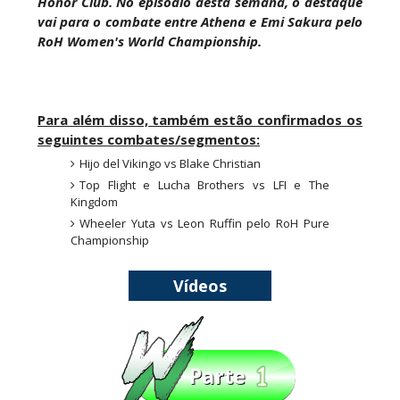
Honor Club. No episódio desta semana, o destaque
junto dos fãs
vai para o combate entre Athena e Emi Sakura pelo
SCSA867
-
Aug 07 2026
RoH Women's World Championship.
Drama no SummerSlam 2026: WWE esteve perto
de interromper combate de Brie Bella após
Para além disso, também estão confirmados os
lesão grave no ombro
seguintes combates/segmentos:
SCSA867
-
Aug 07 2026
Hijo del Vikingo vs Blake Christian
Top Flight e Lucha Brothers vs LFI e The
Kingdom
WWE: Nikki Bella não quer continuar na WWE
Wheeler Yuta vs Leon Ruffin pelo RoH Pure
sem Brie Bella
Championship
SCSA867
-
Aug 07 2026
Vídeos
AEW: Samoa Joe faz tease de regresso no All In
SCSA867
-
Aug 07 2026