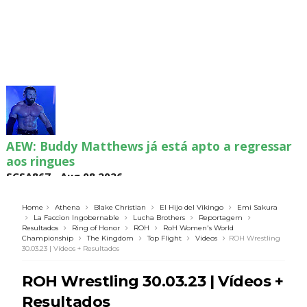
AEW: Buddy Matthews já está apto a regressar
aos ringues
SCSA867
-
Aug 08 2026
Home
Athena
Blake Christian
El Hijo del Vikingo
Emi Sakura
La Faccion Ingobernable
Lucha Brothers
Reportagem
Resultados
Ring of Honor
ROH
RoH Women's World
TNA: Elayna Black desafia Xia Brookside para
Championship
The Kingdom
Top Flight
Videos
ROH Wrestling
combate pelo título no Lockdown
30.03.23 | Vídeos + Resultados
SCSA867
-
Aug 08 2026
ROH Wrestling 30.03.23 | Vídeos +
Resultados