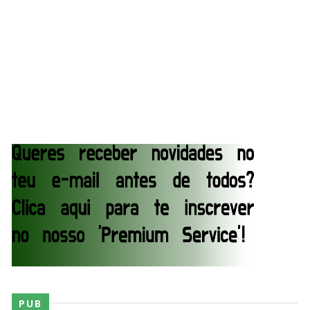
no Underground Match
SCSA867
-
Aug 06 2026
WWE: Bianca Belair e Montez Ford dão as boas-
vindas ao primeiro filho
SCSA867
-
Aug 05 2026
WWE: WWE anuncia estreia histórica do Raw na
Irlanda
SCSA867
-
Aug 08 2026
AEW: Buddy Matthews já está apto a regressar
aos ringues
SCSA867
-
Aug 08 2026
PUB