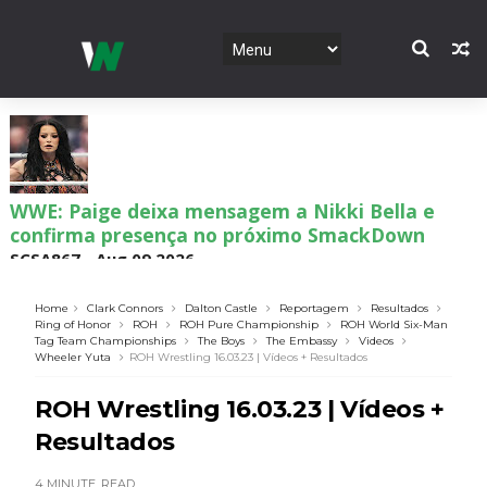
WWE: Paige deixa mensagem a Nikki Bella e
confirma presença no próximo SmackDown
SCSA867
-
Aug 09 2026
Home
Clark Connors
Dalton Castle
Reportagem
Resultados
Ring of Honor
ROH
ROH Pure Championship
ROH World Six-Man
Tag Team Championships
The Boys
The Embassy
Videos
WWE: Chelsea Green é apresentada como WWE
Wheeler Yuta
ROH Wrestling 16.03.23 | Vídeos + Resultados
Women´s Champion no SmackDown
SCSA867
-
Aug 09 2026
ROH Wrestling 16.03.23 | Vídeos +
Resultados
4 MINUTE
READ