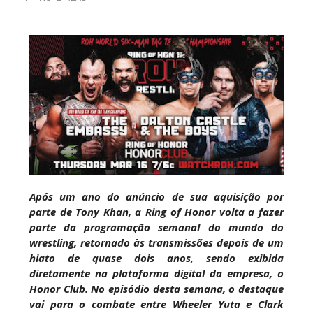
WWE: WWE revela bracket do torneio por World
Title Match no México
SCSA867
-
Aug 09 2026
WWE: Possível data de regresso de Rhea Ripley
revelada
SCSA867
-
Aug 09 2026
WWE: Roman Reigns anunciado para o Survivor
Após um ano do anúncio de sua aquisição por
Series
parte de Tony Khan, a Ring of Honor volta a fazer
SCSA867
-
Aug 09 2026
parte da programação semanal do mundo do
wrestling, retornado às transmissões depois de um
hiato de quase dois anos, sendo exibida
diretamente na plataforma digital da empresa, o
WWE: WWE anuncia estreia histórica do Raw na
Honor Club. No episódio desta semana, o destaque
Irlanda
vai para o combate entre Wheeler Yuta e Clark