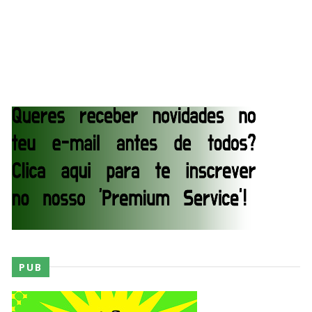
Statlander após interferência decisiva de
Hikaru Shida
Unknown
-
Aug 06 2026
TRIUNFO LENDÁRIO EM CIDADE DO MÉXICO:
Jericho, Místico e Darby Allin superam The Don
Callis Family no Grand Slam Mexico
Unknown
-
Aug 06 2026
WWE: Chelsea Green revela que sofreu fratura
no osso orbital
SCSA867
-
Aug 10 2026
WWE: Paige deixa mensagem a Nikki Bella e
confirma presença no próximo SmackDown
PUB
SCSA867
-
Aug 09 2026