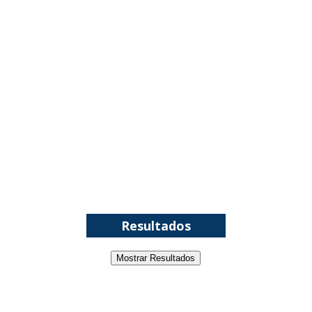
WWE: Netflix censura segmento entre Becky
Lynch e Liv Morgan no Raw
SCSA867
-
Aug 07 2026
Estreia no Main Roster à vista? WWE regista
marca "Vice City" para Lola Vice
SCSA867
-
Aug 07 2026
Recomeço na AEW: Daniel Garcia revela como
Jon Moxley salvou a identidade da empresa
Resultados
junto dos fãs
SCSA867
-
Aug 07 2026
Mostrar Resultados
Drama no SummerSlam 2026: WWE esteve perto