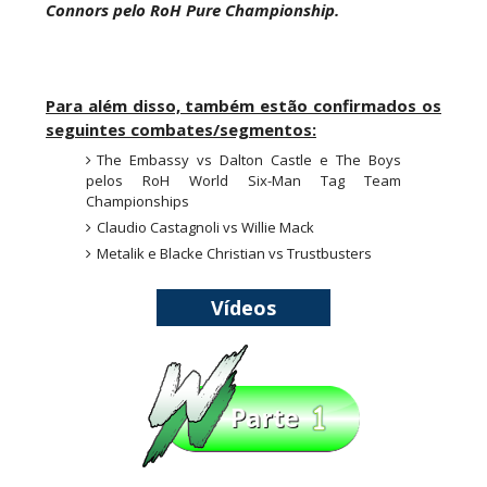
SCSA867
-
Aug 08 2026
Connors pelo RoH Pure Championship.
AEW: Buddy Matthews já está apto a regressar
Para além disso, também estão confirmados os
aos ringues
seguintes combates/segmentos:
SCSA867
-
Aug 08 2026
The Embassy vs Dalton Castle e The Boys
pelos RoH World Six-Man Tag Team
Championships
Claudio Castagnoli vs Willie Mack
TNA: Elayna Black desafia Xia Brookside para
Metalik e Blacke Christian vs Trustbusters
combate pelo título no Lockdown
SCSA867
-
Aug 08 2026
Vídeos
WWE: Brock Lesnar deverá estar presente na
WrestleMania 43
SCSA867
-
Aug 07 2026