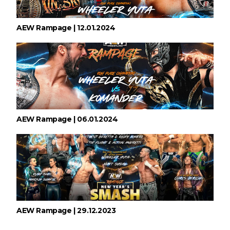
AEW Rampage | 12.01.2024
Agente livre de peso: Kairi Sane revela inúmeras
propostas após saída da WWE e pondera o
próximo passo
SCSA867
-
Aug 07 2026
WWE: Regresso de Stephanie Vaquer foi adiado
por várias semanas
AEW Rampage | 06.01.2024
SCSA867
-
Aug 06 2026
ESTAGNAÇÃO NO MAIN EVENT? Triple H
responde a críticas e deixa aviso claro aos
lutadores da WWE
Unknown
-
Aug 06 2026
AEW Rampage | 29.12.2023