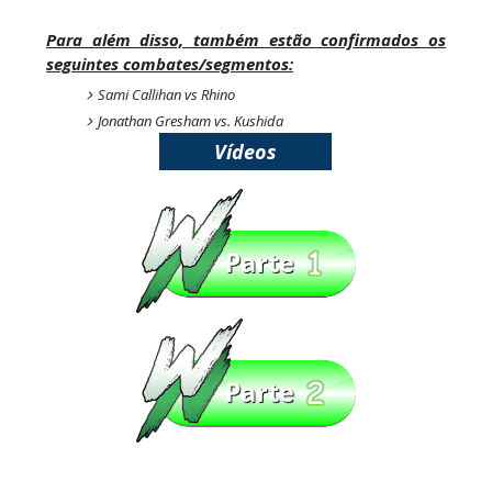
Callis Family no Grand Slam Mexico
Unknown
-
Aug 06 2026
Para além disso, também estão confirmados os
seguintes combates/segmentos:
Sami Callihan vs Rhino
RETENÇÃO DRAMÁTICA DO TÍTULO: Kyle
Fletcher supera Speedball Mike Bailey em
Jonathan Gresham vs. Kushida
combate brutal no Grand Slam Mexico
Vídeos
Unknown
-
Aug 06 2026
VITÓRIA IMPRESSIONANTE E DESAFIO LANÇADO
PARA O ALL IN: Willow Nightingale e The
Brawling Birds levam a melhor no Grand Slam
Mexico
Unknown
-
Aug 06 2026
VAGA GARANTIDA NO CASINO GAUNTLET:
Andrade El Idolo vence combate de tripla
ameaça no Grand Slam Mexico e é brutalizado
por MJF
Unknown
-
Aug 06 2026