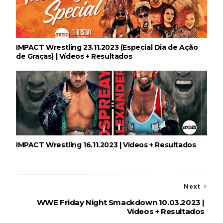
Unknown
-
Aug 05 2026
NOVA ERA NO RAW: Oba Femi reflete sobre
guerra com Brock Lesnar e deixa aviso a todo o
IMPACT Wrestling 23.11.2023 (Especial Dia de Ação
balneário da WWE
de Graças) | Vídeos + Resultados
Unknown
-
Aug 05 2026
TENSÃO E REGRESSOS IMPACTANTES NO RAW:
Becky Lynch e Stephanie Vaquer interrompem
celebração do The Judgment Day
Unknown
-
Aug 05 2026
IMPACT Wrestling 16.11.2023 | Vídeos + Resultados
WWE: Possível adversário de Roman Reigns no
Money in the Bank
SCSA867
-
Aug 05 2026
Next
WWE Friday Night Smackdown 10.03.2023 |
Vídeos + Resultados