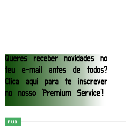
SCSA867
-
Aug 04 2026
WWE: Jacy Jayne vê as Fatal Influence como a
versão feminina dos The Shield
SCSA867
-
Aug 04 2026
WWE: Regresso de Stephanie Vaquer foi adiado
por várias semanas
SCSA867
-
Aug 06 2026
ESTAGNAÇÃO NO MAIN EVENT? Triple H
responde a críticas e deixa aviso claro aos
lutadores da WWE
Unknown
-
Aug 06 2026
PUB