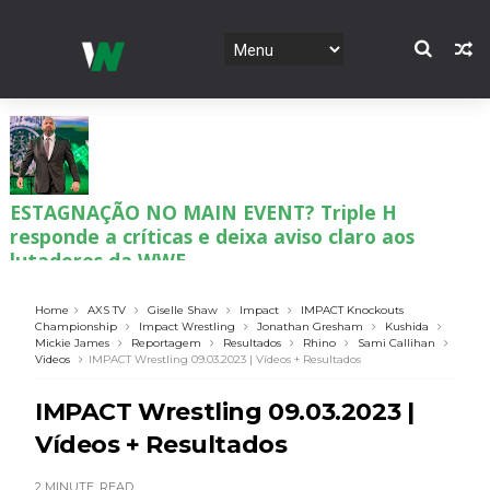
ESTAGNAÇÃO NO MAIN EVENT? Triple H
responde a críticas e deixa aviso claro aos
lutadores da WWE
Unknown
-
Aug 06 2026
Home
AXS TV
Giselle Shaw
Impact
IMPACT Knockouts
Championship
Impact Wrestling
Jonathan Gresham
Kushida
Mickie James
Reportagem
Resultados
Rhino
Sami Callihan
REGRESSO IMPRESSIONANTE NO RAW: Bully Ray
Videos
IMPACT Wrestling 09.03.2023 | Vídeos + Resultados
critica promo de Big Cass e sugere utilização de
frases icónicas
IMPACT Wrestling 09.03.2023 |
Unknown
-
Aug 06 2026
Vídeos + Resultados
2 MINUTE
READ