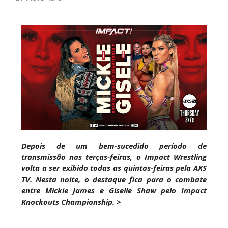
GUERRA EXTREMA NO GRAND SLAM MEXICO:
Will Ospreay supera Mark Davis num brutal
Street Fight com arame farpado
Unknown
-
Aug 06 2026
NOVOS CAMPEÕES DE TRIOS NA AEW: Brody
King, Bandido e Hangman Page conquistam os
títulos no Grand Slam Mexico
Unknown
-
Aug 06 2026
REVIRAVOLTA SURPREENDENTE NO GRAND
Depois de um bem-sucedido período de
SLAM MEXICO: Persephone supera Kris
transmissão nas terças-feiras, o Impact Wrestling
Statlander após interferência decisiva de
volta a ser exibido todas as quintas-feiras pela AXS
Hikaru Shida
TV. Nesta noite, o destaque fica para o combate
Unknown
-
Aug 06 2026
entre Mickie James e Giselle Shaw pelo Impact
Knockouts Championship. >
TRIUNFO LENDÁRIO EM CIDADE DO MÉXICO:
Jericho, Místico e Darby Allin superam The Don