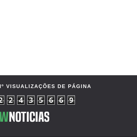
Nº VISUALIZAÇÕES DE PÁGINA
2
2
4
3
5
6
6
9