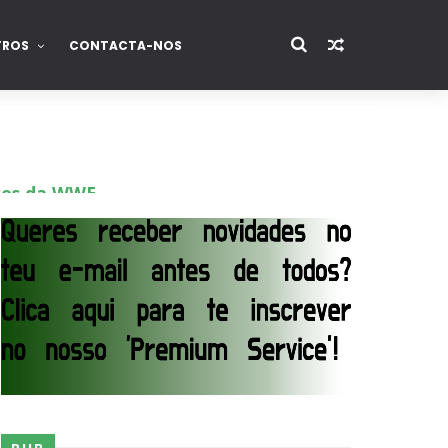
TROS
CONTACTA-NOS
ores da WWE
o de frases icónicas
treet Fight com arame farpado