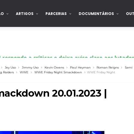
ÃO
ARTIGOS
PARCERIAS
DOCUMENTÁRIOS
OU
sponde a críticas e deixa aviso claro aos lutad
Jey Uso
Jimmy Uso
Kevin Owens
Paul Heyman
Roman Reigns
Sami
g Raiders
WWE
WWE Friday Night Smackdown
WWE Friday Night
 Ray critica promo de Big Cass e sugere utilizaçã
ackdown 20.01.2023 |
: Will Ospreay supera Mark Davis num brutal S