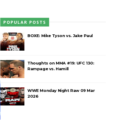
POPULAR POSTS
rio e JD McDonagh
BOXE: Mike Tyson vs. Jake Paul
 confusão fora do ringue
Thoughts on MMA #19: UFC 130:
Rampage vs. Hamill
 o balneário da WWE
WWE Monday Night Raw 09 Mar
2026
em celebração do The Judgment Day