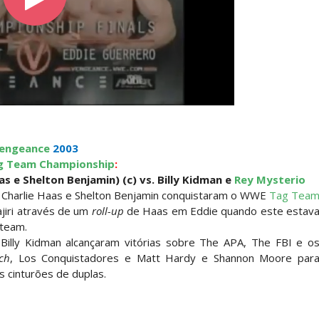
engeance
2003
g Team Championship
:
 e Shelton Benjamin) (c) vs. Billy Kidman e
Rey Mysterio
, Charlie Haas e Shelton Benjamin conquistaram o WWE
Tag Tea
jiri através de um
roll-up
de Haas em Eddie quando este estav
 team.
Billy Kidman alcançaram vitórias sobre The APA, The FBI e o
ch
, Los Conquistadores e Matt Hardy e Shannon Moore par
cinturões de duplas.