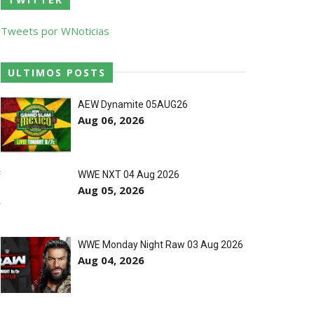
m
Tweets por WNoticias
ULTIMOS POSTS
AEW Dynamite 05AUG26
i
Aug 06, 2026
estos tensos com Roman Reigns
e
s
F
WWE NXT 04 Aug 2026
rio e JD McDonagh
s
Aug 05, 2026
r
 confusão fora do ringue
WWE Monday Night Raw 03 Aug 2026
Aug 04, 2026
 o balneário da WWE