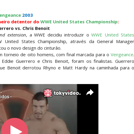
engeance
2003
: Will Ospreay supera Mark Davis num brutal S
meiro detentor do
WWE United States Championship
:
rrero vs. Chris Benoit
nd extension
, a WWE decidiu introduzir o
WWE United State
 United States Championship, através da General Manage
ou o novo design do cinturão.
m torneio de oito homens, com final marcada para o
Vengeance
 Eddie Guerrero e Chris Benoit, foram os finalistas. Guerrer
 que Benoit derrotou Rhyno e Matt Hardy na caminhada para 