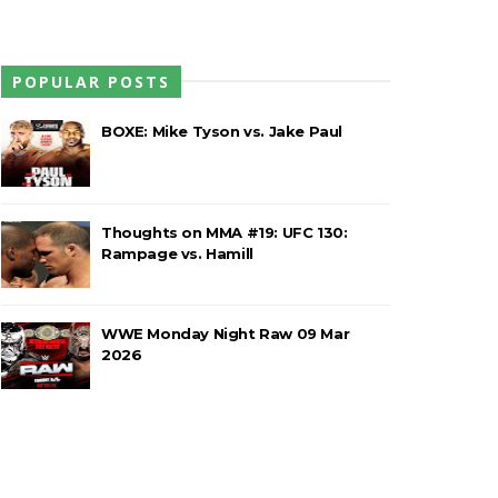
POPULAR POSTS
em celebração do The Judgment Day
BOXE: Mike Tyson vs. Jake Paul
Thoughts on MMA #19: UFC 130:
Rampage vs. Hamill
WWE Monday Night Raw 09 Mar
2026
e
 abalroado por Big Cass
o
e
eight Championship