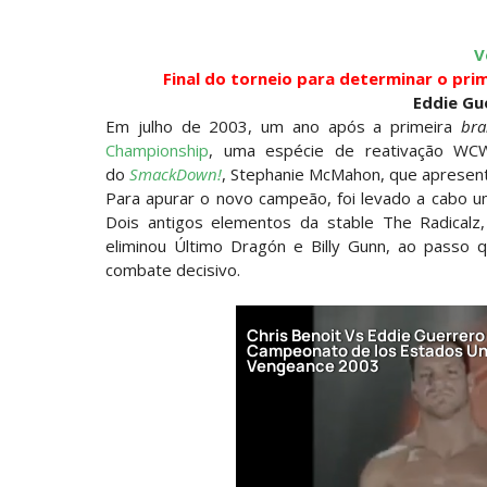
V
GUERRA EXTREMA NO GRAND SLAM MEXICO
Final do torneio para determinar o pri
Unknown
-
Aug 06 2026
Eddie Gue
Em julho de 2003, um ano após a primeira
bra
Championship
, uma espécie de reativação WCW
do
SmackDown!
, Stephanie McMahon, que apresent
Para apurar o novo campeão, foi levado a cabo u
Dois antigos elementos da stable The Radicalz,
eliminou Último Dragón e Billy Gunn, ao passo
combate decisivo.