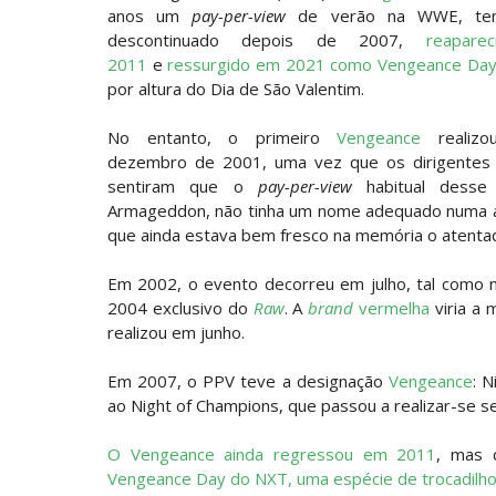
RETENÇÃO DRAMÁTICA DO TÍTULO: Kyle F
anos um
pay-per-view
de verão na WWE, ten
Unknown
-
Aug 06 2026
descontinuado depois de 2007,
reapare
2011
e
ressurgido em 2021 como Vengeance Da
por altura do Dia de São Valentim.
VITÓRIA IMPRESSIONANTE E DESAFIO LAN
Slam Mexico
No entanto, o primeiro
Vengeance
realizo
Unknown
-
Aug 06 2026
dezembro de 2001, uma vez que os dirigente
sentiram que o
pay-per-view
habitual desse
VAGA GARANTIDA NO CASINO GAUNTLET: 
Armageddon, não tinha um nome adequado numa a
brutalizado por MJF
que ainda estava bem fresco na memória o atenta
Unknown
-
Aug 06 2026
Em 2002, o evento decorreu em julho, tal como 
CAOS NO GRAND SLAM MEXICO: The Deat
2004 exclusivo do
Raw
. A
brand
vermelha
viria a 
Unknown
-
Aug 06 2026
realizou em junho.
Em 2007, o PPV teve a designação
Vengeance
: 
WWE: Lola Vice despede-se do NXT apó
ao Night of Champions, que passou a realizar-se 
SCSA867
-
Aug 06 2026
O Vengeance ainda regressou em 2011
, mas 
Vengeance Day do NXT, uma espécie de trocadilho p