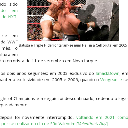
letcher supera Speedball Mike Bailey em combat
do sido
cido em
y do NXT
,
ÇADO PARA O ALL IN: Willow Nightingale e The B
u-se em
s da WWF
Batista e Triple H defrontaram-se num Hell in a Cell brutal em 2005
 mês, o
Andrade El Idolo vence combate de tripla ameaç
ltura em
do terrorista de 11 de setembro em Nova Iorque.
nos dois anos seguintes: em 2003 exclusivo do
SmackDown
, e
h Riders vencem confronto caótico após confusã
manter a exclusividade em 2005 e 2006, quando o
Vengeance
s
Night of Champions e a seguir foi descontinuado, cedendo o luga
s derrota no Underground Match
separadamente.
depois foi novamente interrompido,
voltando em 2021 com
or se realizar no dia de São Valentim [
Valentine's Day
]
.