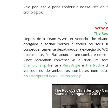
WWE: Bianca Belair e Montez Ford dão a
SCSA867
-
Aug 05 2026
Vale por isso a pena conferir a nossa lista d
cronológica.
WWE: Brock Lesnar confirma que se re
V
SCSA867
-
Aug 05 2026
WCW W
The Ro
Depois de a Team WWF ter vencido The Allianc
VIOLÊNCIA DESMEDIDA NO RAW: Jacob Fa
obrigada a fechar portas e todos os seus tí
Unknown
-
Aug 05 2026
consequentemente desativados, à exceção do WC
Inicialmente, Ric Flair anunciou um combate entre
Vince McMahon convenceu-o a criar um to
RESPEITO E ALIANÇA NO RAW: Chad Gab
Championship
frente a
Kurt Angle
e
The Rock
a d
Unknown
-
Aug 05 2026
vencedores de ambos os combates num outro 
do
Undisputed WWF Championship
.
DOMÍNIO E PERTURBAÇÃO NO RAW: Bron B
Unknown
-
Aug 05 2026
NOVA ERA NO RAW: Oba Femi reflete sob