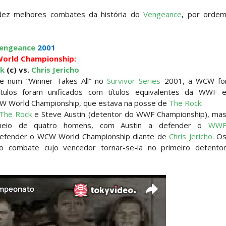
s boas-vindas ao primeiro filho
e dez melhores combates da história do
Vengeance
, por orde
tirou no SummerSlam
engeance
2001
orld Championship:
ck
(c) vs.
Chris Jericho
e num “Winner Takes All” no
Survivor Series
2001, a WCW fo
tu destrói Royce Keys em Street Fight e troca g
tulos foram unificados com títulos equivalentes da WWF 
W World Championship, que estava na posse de
The Rock
.
The Rock
e Steve Austin (detentor do WWF Championship), ma
rneio de quatro homens, com Austin a defender o
WW
le e Penta superam armadilhas de Dominik Myste
efender o WCW World Championship diante de
Chris Jericho
. O
combate cujo vencedor tornar-se-ia no primeiro detento
reakker supera Joe Hendry após interferência e
re guerra com Brock Lesnar e deixa aviso a todo