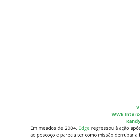
V
WWE Interc
Randy
Em meados de 2004,
Edge
regressou à ação após
ao pescoço e parecia ter como missão derrubar a