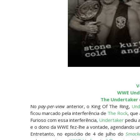
Unknown
-
Aug 05 2026
TENSÃO E REGRESSOS IMPACTANTES NO R
Unknown
-
Aug 05 2026
WWE: Possível adversário de Roman Rei
SCSA867
-
Aug 05 2026
WWE: Lesão de Brie Bella poderá afetar
V
SCSA867
-
Aug 04 2026
WWE Undi
The Undertaker
No
pay-per-view
anterior, o King Of The Ring,
Und
VITÓRIA DRAMÁTICA E ATAQUE DESTRUTIV
ficou marcado pela interferência de
The Rock
, que
Unknown
-
Aug 04 2026
Furioso com essa interferência,
Undertaker
pediu 
e o dono da WWE fez-lhe a vontade, agendando u
Entretanto, no episódio de 4 de julho do
Smack
TENSÃO NO RAW: LA Knight confronta 