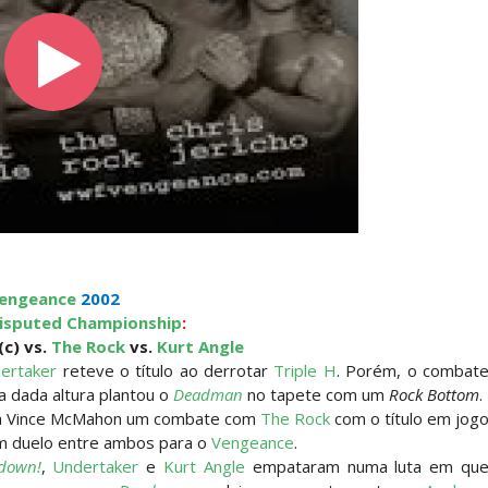
AW: Becky Lynch e Stephanie Vaquer interromp
gns no Money in the Bank
 regresso de AJ Lee
engeance
2002
sputed Championship
:
(c) vs.
The Rock
vs.
Kurt Angle
ertaker
reteve o título ao derrotar
Triple H
. Porém, o combat
O NO RAW: Je'Von Evans supera Ethan Page mas é
 a dada altura plantou o
Deadman
no tapete com um
Rock Bottom
.
a Vince McMahon um combate com
The Rock
com o título em jog
m duelo entre ambos para o
Vengeance
.
down!
,
Undertaker
e
Kurt Angle
empataram numa luta em qu
Roman Reigns e exige combate pelo World Heavyw