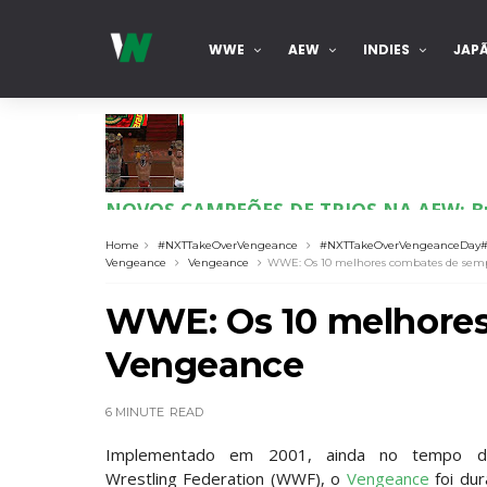
WWE
AEW
INDIES
JAP
NOVOS CAMPEÕES DE TRIOS NA AEW: Bro
Unknown
-
Aug 06 2026
Home
#NXTTakeOverVengeance
#NXTTakeOverVengeanceDa
Vengeance
Vengeance
WWE: Os 10 melhores combates de sem
REVIRAVOLTA SURPREENDENTE NO GRAND 
WWE: Os 10 melhores
Hikaru Shida
Unknown
-
Aug 06 2026
Vengeance
TRIUNFO LENDÁRIO EM CIDADE DO MÉXICO:
6 MINUTE
READ
Unknown
-
Aug 06 2026
Implementado em 2001, ainda no tempo d
Wrestling Federation (WWF), o
Vengeance
foi dur