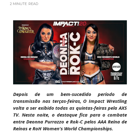
WWE: Brock Lesnar deverá estar presente na
2 MINUTE
READ
WrestleMania 43
SCSA867
-
Aug 07 2026
WWE: Netflix censura segmento entre Becky
Lynch e Liv Morgan no Raw
SCSA867
-
Aug 07 2026
Estreia no Main Roster à vista? WWE regista
marca "Vice City" para Lola Vice
Depois de um bem-sucedido período de
SCSA867
-
Aug 07 2026
transmissão nas terças-feiras, O Impact Wrestling
volta a ser exibido todas as quintas-feiras pela AXS
TV. Nesta noite, o destaque fica para o combate
entre Deonna Purrazzo e Rok-C pelos AAA Reína de
Recomeço na AEW: Daniel Garcia revela como
Reínas e RoH Women's World Championships.
Jon Moxley salvou a identidade da empresa