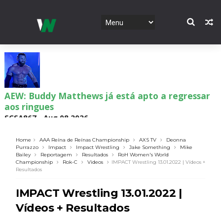
AEW: Buddy Matthews já está apto a regressar
aos ringues
SCSA867
-
Aug 08 2026
Home
AAA Reína de Reínas Championship
AXS TV
Deonna
Purrazzo
Impact
Impact Wrestling
Jake Something
Mike
Bailey
Reportagem
Resultados
RoH Women's World
TNA: Elayna Black desafia Xia Brookside para
Championship
Rok-C
Videos
IMPACT Wrestling 13.01.2022 | Vídeos +
combate pelo título no Lockdown
Resultados
SCSA867
-
Aug 08 2026
IMPACT Wrestling 13.01.2022 |
Vídeos + Resultados