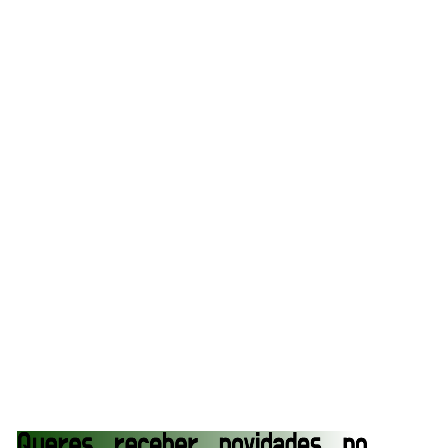
VITÓRIA IMPRESSIONANTE E DESAFIO LANÇADO
PARA O ALL IN: Willow Nightingale e The
Brawling Birds levam a melhor no Grand Slam
Mexico
Unknown
-
Aug 06 2026
VAGA GARANTIDA NO CASINO GAUNTLET:
Andrade El Idolo vence combate de tripla
ameaça no Grand Slam Mexico e é brutalizado
por MJF
Unknown
-
Aug 06 2026
CAOS NO GRAND SLAM MEXICO: The Death
Riders vencem confronto caótico após confusão
entre Adam Copeland e Young Bucks
Unknown
-
Aug 06 2026
WWE: Lola Vice despede-se do NXT após derrota
no Underground Match