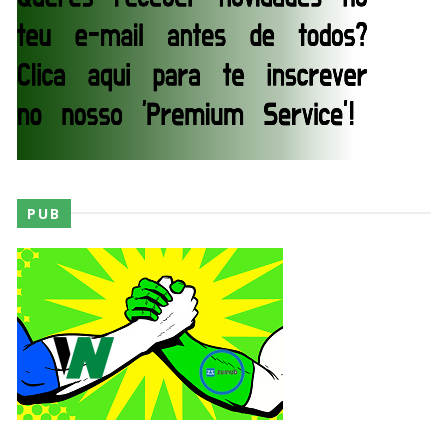
SCSA867
-
Aug 06 2026
WWE: Bianca Belair e Montez Ford dão as boas-
vindas ao primeiro filho
SCSA867
-
Aug 05 2026
PUB
WWE: WWE anuncia estreia histórica do Raw na
Irlanda
SCSA867
-
Aug 08 2026
AEW: Buddy Matthews já está apto a regressar
aos ringues
SCSA867
-
Aug 08 2026