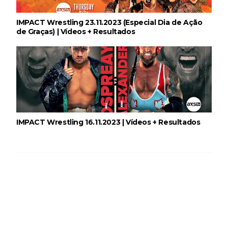
Unknown
-
Aug 06 2026
IMPACT Wrestling 23.11.2023 (Especial Dia de Ação
de Graças) | Vídeos + Resultados
REVIRAVOLTA SURPREENDENTE NO GRAND
SLAM MEXICO: Persephone supera Kris
Statlander após interferência decisiva de
Hikaru Shida
Unknown
-
Aug 06 2026
TRIUNFO LENDÁRIO EM CIDADE DO MÉXICO:
Jericho, Místico e Darby Allin superam The Don
Callis Family no Grand Slam Mexico
IMPACT Wrestling 16.11.2023 | Vídeos + Resultados
Unknown
-
Aug 06 2026
RETENÇÃO DRAMÁTICA DO TÍTULO: Kyle
Fletcher supera Speedball Mike Bailey em
combate brutal no Grand Slam Mexico
Unknown
-
Aug 06 2026