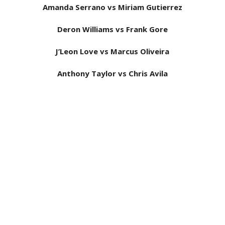
celebração do The Judgment Day
Amanda Serrano vs Miriam Gutierrez
Unknown
-
Aug 05 2026
Deron Williams vs Frank Gore
WWE: Possível adversário de Roman Reigns no
J’Leon Love vs Marcus Oliveira
Money in the Bank
SCSA867
-
Aug 05 2026
Anthony Taylor vs Chris Avila
WWE: Lesão de Brie Bella poderá afetar
regresso de AJ Lee
SCSA867
-
Aug 04 2026
VITÓRIA DRAMÁTICA E ATAQUE DESTRUTIVO NO
RAW: Je'Von Evans supera Ethan Page mas é
abalroado por Big Cass
Unknown
-
Aug 04 2026