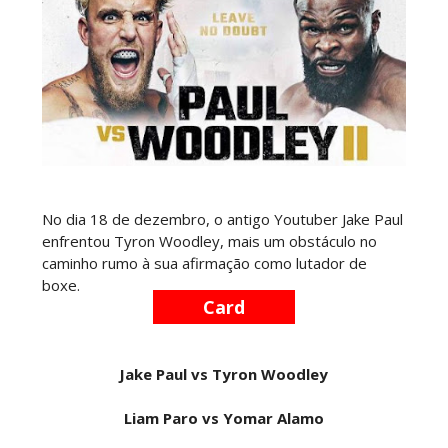
RESPEITO E ALIANÇA NO RAW: Chad Gable e
Penta superam armadilhas de Dominik Mysterio
e JD McDonagh
Unknown
-
Aug 05 2026
DOMÍNIO E PERTURBAÇÃO NO RAW: Bron
Breakker supera Joe Hendry após interferência
e confusão fora do ringue
Unknown
-
Aug 05 2026
No dia 18 de dezembro, o antigo Youtuber Jake Paul
enfrentou Tyron Woodley, mais um obstáculo no
caminho rumo à sua afirmação como lutador de
NOVA ERA NO RAW: Oba Femi reflete sobre
boxe.
guerra com Brock Lesnar e deixa aviso a todo o
Card
balneário da WWE
Unknown
-
Aug 05 2026
Jake Paul vs Tyron Woodley
TENSÃO E REGRESSOS IMPACTANTES NO RAW:
Liam Paro vs Yomar Alamo
Becky Lynch e Stephanie Vaquer interrompem