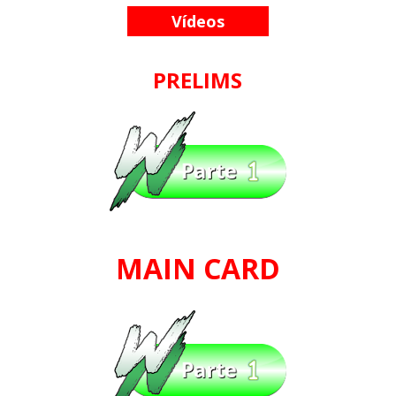
Vídeos
TENSÃO NO RAW: LA Knight confronta Roman
Reigns e exige combate pelo World
Heavyweight Championship
PRELIMS
Unknown
-
Aug 04 2026
WWE: Novidades sobre gravidade da lesão de
Brie Bella
SCSA867
-
Aug 04 2026
MAIN CARD
WWE: Jacy Jayne vê as Fatal Influence como a
versão feminina dos The Shield
SCSA867
-
Aug 04 2026
AEW: AEW anuncia data e local do