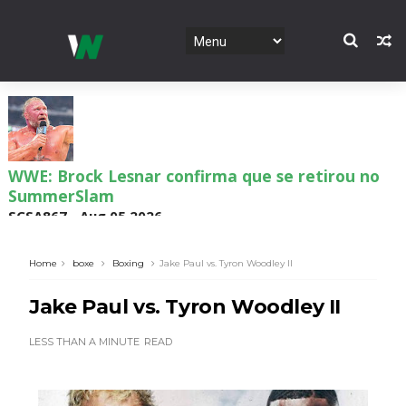
WWE: Brock Lesnar confirma que se retirou no
SummerSlam
SCSA867
-
Aug 05 2026
Home
boxe
Boxing
Jake Paul vs. Tyron Woodley II
VIOLÊNCIA DESMEDIDA NO RAW: Jacob Fatu
Jake Paul vs. Tyron Woodley II
destrói Royce Keys em Street Fight e troca
gestos tensos com Roman Reigns
LESS THAN A MINUTE
READ
Unknown
-
Aug 05 2026