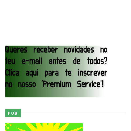
do tronco exposto e recebe aprovação de lenda
Unknown
-
Aug 03 2026
WWE: Lola Vice despede-se do NXT após derrota
no Underground Match
SCSA867
-
Aug 06 2026
WWE: Bianca Belair e Montez Ford dão as boas-
vindas ao primeiro filho
SCSA867
-
Aug 05 2026
PUB