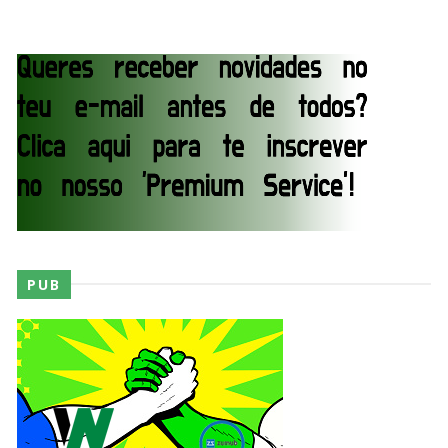
GUERRA EXTREMA NO GRAND SLAM MEXICO:
Will Ospreay supera Mark Davis num brutal
Street Fight com arame farpado
Unknown
-
Aug 06 2026
NOVOS CAMPEÕES DE TRIOS NA AEW: Brody
King, Bandido e Hangman Page conquistam os
títulos no Grand Slam Mexico
Unknown
-
Aug 06 2026
PUB
REVIRAVOLTA SURPREENDENTE NO GRAND
SLAM MEXICO: Persephone supera Kris
Statlander após interferência decisiva de
Hikaru Shida
Unknown
-
Aug 06 2026
TRIUNFO LENDÁRIO EM CIDADE DO MÉXICO: