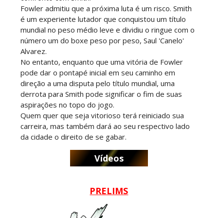
Fowler admitiu que a próxima luta é um risco. Smith
SCSA867
-
Aug 08 2026
é um experiente lutador que conquistou um título
mundial no peso médio leve e dividiu o ringue com o
número um do boxe peso por peso, Saul 'Canelo'
Alvarez.
TNA: Elayna Black desafia Xia Brookside para
No entanto, enquanto que uma vitória de Fowler
combate pelo título no Lockdown
pode dar o pontapé inicial em seu caminho em
SCSA867
-
Aug 08 2026
direção a uma disputa pelo título mundial, uma
derrota para Smith pode significar o fim de suas
aspirações no topo do jogo.
Quem quer que seja vitorioso terá reiniciado sua
WWE: Brock Lesnar deverá estar presente na
carreira, mas também dará ao seu respectivo lado
WrestleMania 43
da cidade o direito de se gabar.
SCSA867
-
Aug 07 2026
Vídeos
WWE: Netflix censura segmento entre Becky
PRELIMS
Lynch e Liv Morgan no Raw
SCSA867
-
Aug 07 2026