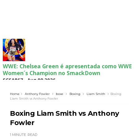
WWE: Chelsea Green é apresentada como WWE
Women´s Champion no SmackDown
SCSA867
-
Aug 09 2026
Home
Anthony Fowler
boxe
Boxing
Liam Smith
Boxing
Liam Smith vs Anthony Fowler
WWE: WWE revela bracket do torneio por World
Boxing Liam Smith vs Anthony
Title Match no México
SCSA867
-
Aug 09 2026
Fowler
1 MINUTE
READ