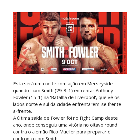
WWE: Possível data de regresso de Rhea Ripley
revelada
SCSA867
-
Aug 09 2026
WWE: Roman Reigns anunciado para o Survivor
Series
SCSA867
-
Aug 09 2026
Esta será uma noite com ação em Merseyside
quando Liam Smith (29-3-1) enfrentar Anthony
WWE: WWE anuncia estreia histórica do Raw na
Fowler (15-1) na 'Batalha de Liverpool', que vê os
Irlanda
lados norte e sul da cidade enfrentarem-se frente-
SCSA867
-
Aug 08 2026
a-frente.
A última saída de Fowler foi no Fight Camp deste
ano, onde conseguiu uma vitória no oitavo round
contra o alemão Rico Mueller para preparar o
AEW: Buddy Matthews já está apto a regressar
confronto com Smith.
aos ringues