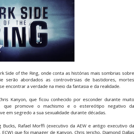
a WWE sem Brie Bella
 All In
gns no México revelado
k Side of the Ring, onde conta as histórias mais sombrias sobr
ie serão abordados as controvérsias de bastidores, morte
a inúmeras propostas após saída da WWE e pondera
-se encontrar a verdade na meio da fantasia e da realidade.
hris Kanyon, que ficou conhecido por esconder durante muit
ra que promove o machismo e o estereótipo negativo d
 adiado por várias semanas
eve em segredo a sua sexualidade durante décadas.
 Bucks, Rafael Morffi (executivo da AEW e antigo executivo d
ECW) que foi manager de Kanyon, Chris Jericho, Diamond Dalla