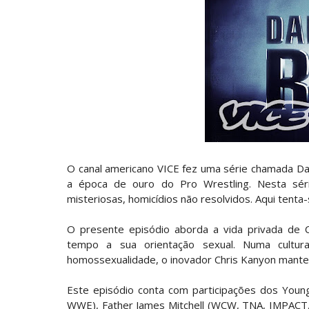
WWE: Nikki Bella não quer continuar n
SCSA867
-
Aug 07 2026
AEW: Samoa Joe faz tease de regresso no
SCSA867
-
Aug 07 2026
WWE: Possível adversário de Roman Rei
SCSA867
-
Aug 07 2026
O canal americano VICE fez uma série chamada Dar
a época de ouro do Pro Wrestling. Nesta sér
Agente livre de peso: Kairi Sane revel
misteriosas, homicídios não resolvidos. Aqui tenta
SCSA867
-
Aug 07 2026
O presente episódio aborda a vida privada de C
tempo a sua orientação sexual. Numa cultu
WWE: Regresso de Stephanie Vaquer foi
homossexualidade, o inovador Chris Kanyon mant
SCSA867
-
Aug 06 2026
Este episódio conta com participações dos Young
WWE), Father James Mitchell (WCW, TNA, IMPACT, 