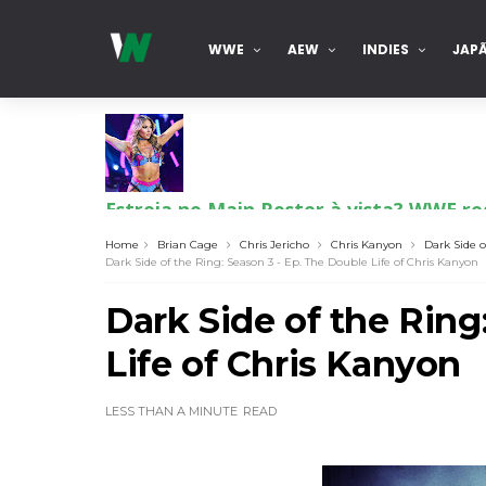
WWE
AEW
INDIES
JAP
Estreia no Main Roster à vista? WWE reg
SCSA867
-
Aug 07 2026
Home
Brian Cage
Chris Jericho
Chris Kanyon
Dark Side o
Dark Side of the Ring: Season 3 - Ep. The Double Life of Chris Kanyon
Recomeço na AEW: Daniel Garcia revela
Dark Side of the Ring
SCSA867
-
Aug 07 2026
Life of Chris Kanyon
Drama no SummerSlam 2026: WWE esteve
LESS THAN A MINUTE
READ
SCSA867
-
Aug 07 2026