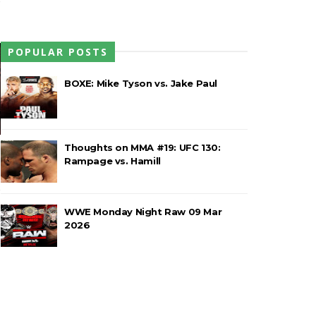
POPULAR POSTS
e brutal no Grand Slam Mexico
BOXE: Mike Tyson vs. Jake Paul
rawling Birds levam a melhor no Grand
Thoughts on MMA #19: UFC 130:
Rampage vs. Hamill
a no Grand Slam Mexico e é
WWE Monday Night Raw 09 Mar
2026
o entre Adam Copeland e Young Bucks