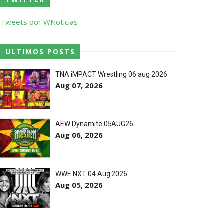
ores da WWE
Tweets por WNoticias
o de frases icónicas
ULTIMOS POSTS
TNA iMPACT Wrestling 06 aug 2026
Aug 07, 2026
treet Fight com arame farpado
AEW Dynamite 05AUG26
títulos no Grand Slam Mexico
Aug 06, 2026
 após interferência decisiva de
WWE NXT 04 Aug 2026
Aug 05, 2026
 Callis Family no Grand Slam Mexico