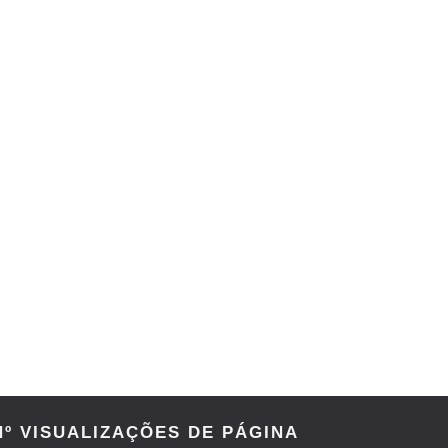
estos tensos com Roman Reigns
rio e JD McDonagh
 confusão fora do ringue
Nº VISUALIZAÇÕES DE PÁGINA